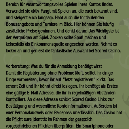
Bereich für verantwortungsvolles Spielen Ihres Kontos findet.
Verwendet sie aktiv. Fangt mit Spielen an, die euch bekannt sind,
und steigert euch langsam. Habt auch die fortlaufenden
Bonusangebote und Turniere im Blick. Hier können Sie häufig
zusätzliche Preise gewinnen. Und denkt daran: Das Wichtigste ist
der Vergnügen am Spiel. Zocken sollte Spaß machen und
keinesfalls als Einkommensquelle angesehen werden. Nehmt es
locker an und genießt die fantastische Auswahl bei Scored Casino.
Vorbereitung: Was du für die Anmeldung benötigt wirst
Damit die Registrierung ohne Probleme läuft, solltet ihr einige
Dinge vorbereiten, bevor ihr auf “Jetzt registrieren” klickt. Das
schont Zeit und ihr könnt direkt loslegen. Ihr benötigt als Erstes
eine gültige E-Mail-Adresse, die ihr in regelmäßigen Abständen
kontrolliert. An diese Adresse schickt Scored Casino Links zur
Bestätigung und wesentliche Kontoinformationen. Außerdem ist
euer Personalausweis oder Reisepass unerlässlich. Das Casino hat
die Pflicht eure Identität im Rahmen der gesetzlich
vorgeschriebenen Pflichten überprüfen. Ein Smartphone oder