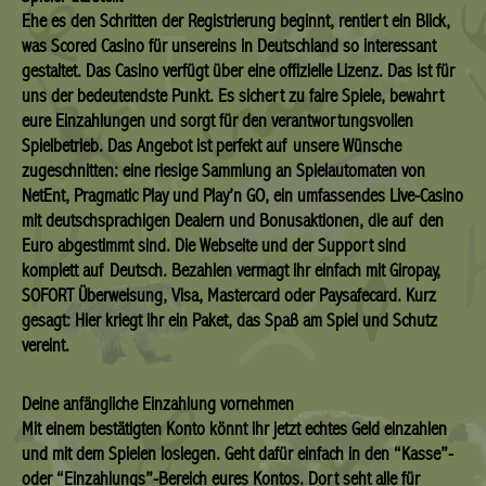
Ehe es den Schritten der Registrierung beginnt, rentiert ein Blick,
was Scored Casino für unsereins in Deutschland so interessant
gestaltet. Das Casino verfügt über eine offizielle Lizenz. Das ist für
uns der bedeutendste Punkt. Es sichert zu faire Spiele, bewahrt
eure Einzahlungen und sorgt für den verantwortungsvollen
Spielbetrieb. Das Angebot ist perfekt auf unsere Wünsche
zugeschnitten: eine riesige Sammlung an Spielautomaten von
NetEnt, Pragmatic Play und Play’n GO, ein umfassendes Live-Casino
mit deutschsprachigen Dealern und Bonusaktionen, die auf den
Euro abgestimmt sind. Die Webseite und der Support sind
komplett auf Deutsch. Bezahlen vermagt ihr einfach mit Giropay,
SOFORT Überweisung, Visa, Mastercard oder Paysafecard. Kurz
gesagt: Hier kriegt ihr ein Paket, das Spaß am Spiel und Schutz
vereint.
Deine anfängliche Einzahlung vornehmen
Mit einem bestätigten Konto könnt ihr jetzt echtes Geld einzahlen
und mit dem Spielen loslegen. Geht dafür einfach in den “Kasse”-
oder “Einzahlungs”-Bereich eures Kontos. Dort seht alle für