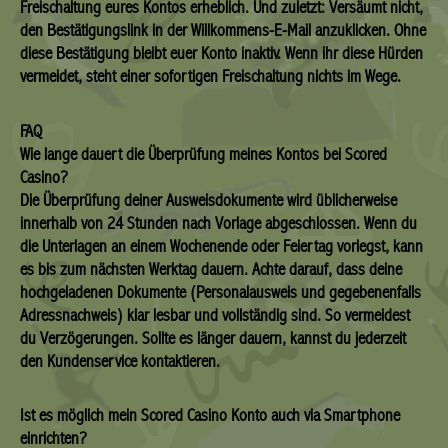
Freischaltung eures Kontos erheblich. Und zuletzt: Versäumt nicht,
den Bestätigungslink in der Willkommens-E-Mail anzuklicken. Ohne
diese Bestätigung bleibt euer Konto inaktiv. Wenn ihr diese Hürden
vermeidet, steht einer sofortigen Freischaltung nichts im Wege.
FAQ
Wie lange dauert die Überprüfung meines Kontos bei Scored
Casino?
Die Überprüfung deiner Ausweisdokumente wird üblicherweise
innerhalb von 24 Stunden nach Vorlage abgeschlossen. Wenn du
die Unterlagen an einem Wochenende oder Feiertag vorlegst, kann
es bis zum nächsten Werktag dauern. Achte darauf, dass deine
hochgeladenen Dokumente (Personalausweis und gegebenenfalls
Adressnachweis) klar lesbar und vollständig sind. So vermeidest
du Verzögerungen. Sollte es länger dauern, kannst du jederzeit
den Kundenservice kontaktieren.
Ist es möglich mein Scored Casino Konto auch via Smartphone
einrichten?