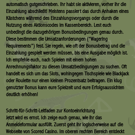
automatisch gutgeschrieben. Ihr habt sie aktivieren, vorher ihr die
Einzahlung abschließt! Meistens passiert das durch Anhaken eines
Kästchens während des Einzahlungsvorgangs oder durch die
Nutzung eines Aktionscodes im Kassenbereich. Lest euch
unbedingt die dazugehörigen Bonusbedingungen genau durch.
Diese bestimmen die Umsatzanforderungen (“Wagering
Requirements”) fest. Sie regeln, wie oft der Bonusbetrag und die
Einzahlung gespielt werden müssen, bis eine Ausgabe möglich ist.
Ich empfehle euch, nach Spielen mit einem hohen
Anrechnungsfaktor zu diesen Umsatzbedingungen zu suchen. Oft
handelt es sich um das Slots, wohingegen Tischspiele wie Blackjack
oder Roulette nur einen kleinen Prozentsatz beitragen. Ein klug
genutzter Bonus kann eure Spielzeit und eure Erfolgsaussichten
deutlich erhöhen!
Schritt-für-Schritt-Leitfaden zur Kontoeinrichtung
Jetzt wird es ernst. Ich zeige euch genau, wie ihr das
Anmeldeformular ausfüllt. Zuerst geht ihr logischerweise auf die
Webseite von Scored Casino. Im oberen rechten Bereich entdeckt