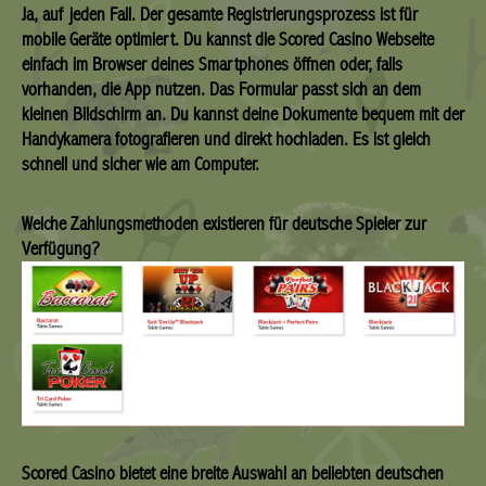
Ja, auf jeden Fall. Der gesamte Registrierungsprozess ist für
mobile Geräte optimiert. Du kannst die Scored Casino Webseite
einfach im Browser deines Smartphones öffnen oder, falls
vorhanden, die App nutzen. Das Formular passt sich an dem
kleinen Bildschirm an. Du kannst deine Dokumente bequem mit der
Handykamera fotografieren und direkt hochladen. Es ist gleich
schnell und sicher wie am Computer.
Welche Zahlungsmethoden existieren für deutsche Spieler zur
Verfügung?
Scored Casino bietet eine breite Auswahl an beliebten deutschen