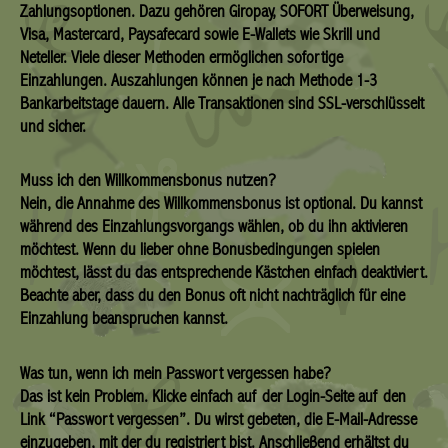
Zahlungsoptionen. Dazu gehören Giropay, SOFORT Überweisung,
Visa, Mastercard, Paysafecard sowie E-Wallets wie Skrill und
Neteller. Viele dieser Methoden ermöglichen sofortige
Einzahlungen. Auszahlungen können je nach Methode 1-3
Bankarbeitstage dauern. Alle Transaktionen sind SSL-verschlüsselt
und sicher.
Muss ich den Willkommensbonus nutzen?
Nein, die Annahme des Willkommensbonus ist optional. Du kannst
während des Einzahlungsvorgangs wählen, ob du ihn aktivieren
möchtest. Wenn du lieber ohne Bonusbedingungen spielen
möchtest, lässt du das entsprechende Kästchen einfach deaktiviert.
Beachte aber, dass du den Bonus oft nicht nachträglich für eine
Einzahlung beanspruchen kannst.
Was tun, wenn ich mein Passwort vergessen habe?
Das ist kein Problem. Klicke einfach auf der Login-Seite auf den
Link “Passwort vergessen”. Du wirst gebeten, die E-Mail-Adresse
einzugeben, mit der du registriert bist. Anschließend erhältst du