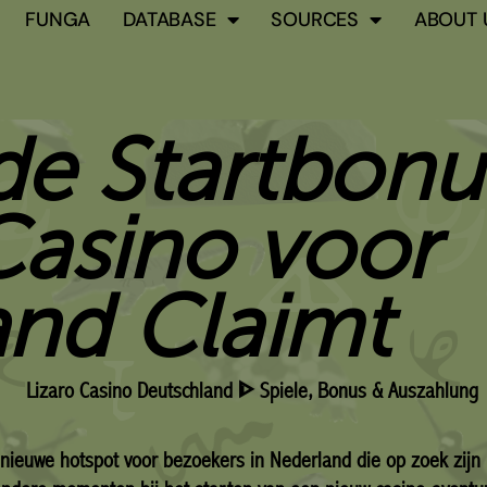
FUNGA
DATABASE
SOURCES
ABOUT 
 de Startbonu
Casino voor
and Claimt
e nieuwe hotspot voor bezoekers in Nederland die op zoek zij