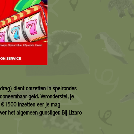
drag) dient omzetten in spelrondes
opneembaar geld. Veronderstel, je
= €1500 inzetten eer je mag
ver het algemeen gunstiger. Bij Lizaro