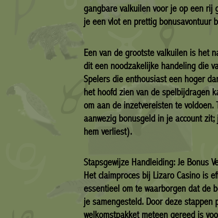
gangbare valkuilen voor je op een rij
je een vlot en prettig bonusavontuur bi
Een van de grootste valkuilen is het n
dit een noodzakelijke handeling die va
Spelers die enthousiast een hoger dan
het hoofd zien van de spelbijdragen ka
om aan de inzetvereisten te voldoen. T
aanwezig bonusgeld in je account zit; 
hem verliest).
Stapsgewijze Handleiding: Je Bonus Ver
Het claimproces bij Lizaro Casino is e
essentieel om te waarborgen dat de bo
je samengesteld. Door deze stappen p
welkomstpakket meteen gereed is voor 