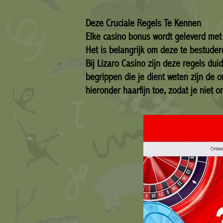
Deze Cruciale Regels Te Kennen
Elke casino bonus wordt geleverd met
Het is belangrijk om deze te bestuder
Bij Lizaro Casino zijn deze regels dui
begrippen die je dient weten zijn de 
hieronder haarfijn toe, zodat je niet