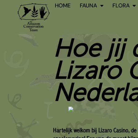
Skip
HOME
FAUNA
FLORA
to
content
Hoe jij
Lizaro 
Nederl
Hartelijk welkom bij Lizaro Casino, d