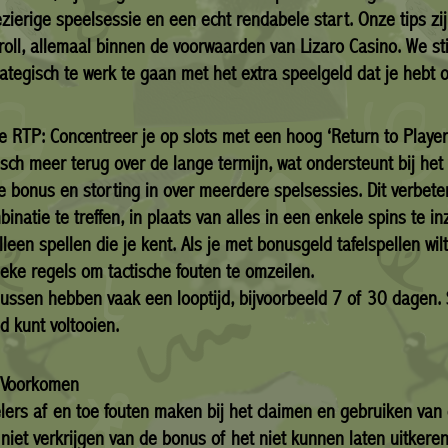
zierige speelsessie en een echt rendabele start. Onze tips z
oll, allemaal binnen de voorwaarden van Lizaro Casino. We stim
rategisch te werk te gaan met het extra speelgeld dat je hebt 
RTP: Concentreer je op slots met een hoog ‘Return to Player’
sch meer terug over de lange termijn, wat ondersteunt bij het
je bonus en storting in over meerdere spelsessies. Dit verbeter
natie te treffen, in plaats van alles in een enkele spins te in
leen spellen die je kent. Als je met bonusgeld tafelspellen wil
eke regels om tactische fouten te omzeilen.
nussen hebben vaak een looptijd, bijvoorbeeld 7 of 30 dagen. S
d kunt voltooien.
 Voorkomen
ers af en toe fouten maken bij het claimen en gebruiken van
 niet verkrijgen van de bonus of het niet kunnen laten uitker