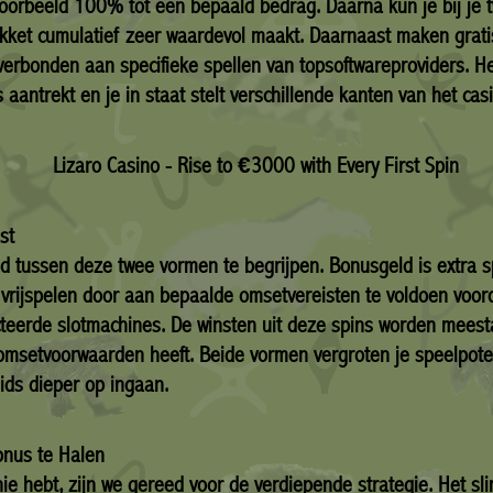
jvoorbeeld 100% tot een bepaald bedrag. Daarna kun je bij je
kket cumulatief zeer waardevol maakt. Daarnaast maken gratis
verbonden aan specifieke spellen van topsoftwareproviders. H
ns aantrekt en je in staat stelt verschillende kanten van het c
st
d tussen deze twee vormen te begrijpen. Bonusgeld is extra s
 vrijspelen door aan bepaalde omsetvereisten te voldoen voord
lecteerde slotmachines. De winsten uit deze spins worden mees
omsetvoorwaarden heeft. Beide vormen vergroten je speelpoten
ids dieper op ingaan.
onus te Halen
ie hebt, zijn we gereed voor de verdiepende strategie. Het s