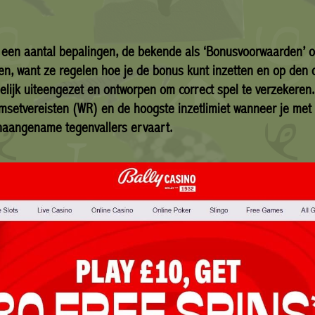
 een aantal bepalingen, de bekende als ‘Bonusvoorwaarden’ o
en, want ze regelen hoe je de bonus kunt inzetten en op den 
delijk uiteengezet en ontworpen om correct spel te verzekeren.
omsetvereisten (WR) en de hoogste inzetlimiet wanneer je met
 onaangename tegenvallers ervaart.