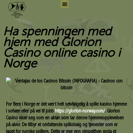
Skip
to
Search for:
Search But
content
Ha spenningen med
hjem med Glorion
Casino online casino i
Norge
For flere i Norge er det vært helt selvfølgelig å spille kasino hjemme
i sofaen eller på vei til jobb
https://glorion-norway.com/
. Glorion
Casino viser seg som en aktør som tar denne hjemmeopplevelsen
på alvor. De tilbyr et omfattende spillutvalg og tjenester som er
laget for norske spillere. Dette er mer enn simpelthen enda et