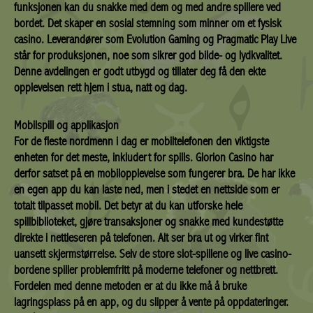
funksjonen kan du snakke med dem og med andre spillere ved
bordet. Det skaper en sosial stemning som minner om et fysisk
casino. Leverandører som Evolution Gaming og Pragmatic Play Live
står for produksjonen, noe som sikrer god bilde- og lydkvalitet.
Denne avdelingen er godt utbygd og tillater deg få den ekte
opplevelsen rett hjem i stua, natt og dag.
Mobilspill og applikasjon
For de fleste nordmenn i dag er mobiltelefonen den viktigste
enheten for det meste, inkludert for spills. Glorion Casino har
derfor satset på en mobilopplevelse som fungerer bra. De har ikke
en egen app du kan laste ned, men i stedet en nettside som er
totalt tilpasset mobil. Det betyr at du kan utforske hele
spillbiblioteket, gjøre transaksjoner og snakke med kundestøtte
direkte i nettleseren på telefonen. Alt ser bra ut og virker fint
uansett skjermstørrelse. Selv de store slot-spillene og live casino-
bordene spiller problemfritt på moderne telefoner og nettbrett.
Fordelen med denne metoden er at du ikke må å bruke
lagringsplass på en app, og du slipper å vente på oppdateringer.