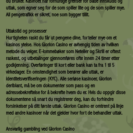
du bruker. Kasinoet har fornuftige grenser for både innskudd og
uttak, som egner seg for de som spiller lite og de som spiller mye.
All pengetrafikk er sikret, noe som bygger tillit.
Uttakstid og prosesser
Hurtigheten raskt du får ut pengene dine, forteller mye om et
kasinos ytelse. Hos Glorion Casino er avhengig tiden av hvilken
metode du velger. E-lommebøker som Neteller og Skrill er oftest
raskest, og utbetalinger gjennomføres ofte innen 24 timer etter
godkjenning. Overføringer til kort eller bank kan ta fra 1 til 5
virkedager. En omstendighet som berører alle uttak, er
identitetsverifiseringen (KYC). Alle seriøse kasinoer, Glorion
deriblant, må be om dokumenter som pass og en
adressebekreftelse for å bekrefte hvem du er. Hvis du oppgir disse
dokumentene så snart du registrerer deg, kan du forhindre
forsinkelser på ditt første uttak. Glorion Casino er omtrent på linje
med andre kasinoer når det gjelder hvor fort de behandler uttak.
Ansvarlig gambling ved Glorion Casino