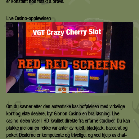
er konstant noe ferskt å prøve.
Live Casino-opplevelsen
Om du savner etter den autentiske kasinofølelsen med virkelige
kort og ekte dealere, byr Glorion Casino en bra løsning. Live
casino-delen viser i HD-kvalitet direkte fra erfarne studioer. Du kan
plukke mellom en rekke varianter av rulett, blackjack, baccarat og
poker. Dealerne er kompetente og trivelige, og ved hjelp av chat-