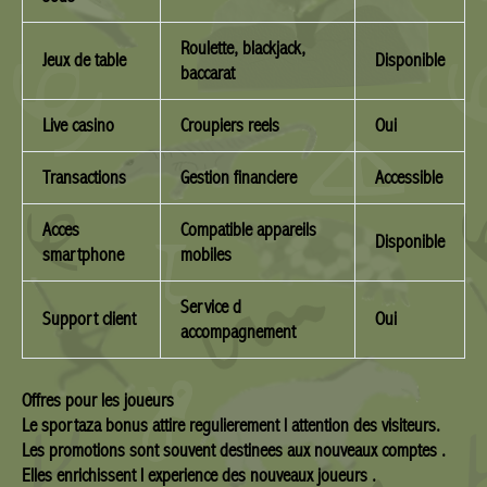
Roulette, blackjack,
Jeux de table
Disponible
baccarat
Live casino
Croupiers reels
Oui
Transactions
Gestion financiere
Accessible
Acces
Compatible appareils
Disponible
smartphone
mobiles
Service d
Support client
Oui
accompagnement
Offres pour les joueurs
Le sportaza bonus attire regulierement l attention des visiteurs.
Les promotions sont souvent destinees aux nouveaux comptes .
Elles enrichissent l experience des nouveaux joueurs .