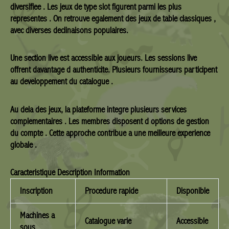
diversifiee . Les jeux de type slot figurent parmi les plus
representes . On retrouve egalement des jeux de table classiques ,
avec diverses declinaisons populaires.
Une section live est accessible aux joueurs. Les sessions live
offrent davantage d authenticite. Plusieurs fournisseurs participent
au developpement du catalogue .
Au dela des jeux, la plateforme integre plusieurs services
complementaires . Les membres disposent d options de gestion
du compte . Cette approche contribue a une meilleure experience
globale .
Caracteristique Description Information
Inscription
Procedure rapide
Disponible
Machines a
Catalogue varie
Accessible
sous