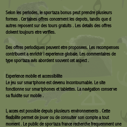
Selon les periodes, le sportaza bonus peut prendre plusieurs
formes . Certaines offres concernent les depots, tandis que d
autres reposent sur des tours gratuits . Les details des offres
doivent toujours etre verifies.
Des offres periodiques peuvent etre proposees. Les recompenses
contribuent a enrichir l experience globale. Les commentaires de
type sportaza avis abordent souvent cet aspect .
Experience mobile et accessibilite
Le jeu sur smartphone est devenu incontournable. Le site
fonctionne sur smartphones et tablettes. La navigation conserve
sa fluidite sur mobile .
L acces est possible depuis plusieurs environnements . Cette
flexibilite permet de jouer ou de consulter son compte a tout
moment . Le public de sportaza france recherche frequemment une