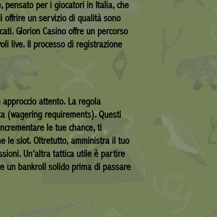
pensato per i giocatori in Italia, che
i offrire un servizio di qualità sono
ati. Glorion Casino offre un percorso
li live. Il processo di registrazione
 approccio attento. La regola
tata (wagering requirements). Questi
incrementare le tue chance, ti
le slot. Oltretutto, amministra il tuo
ioni. Un’altra tattica utile è partire
re un bankroll solido prima di passare