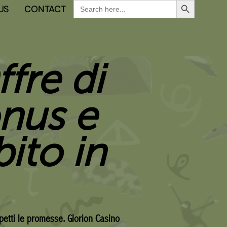
Search
US
CONTACT
for:
fre di
onus e
bito in
petti le promesse. Glorion Casino