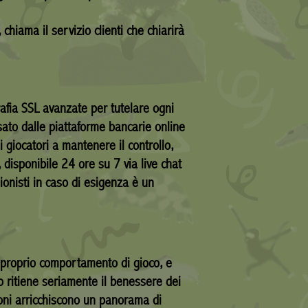
hiama il servizio clienti che chiarirà
grafia SSL avanzate per tutelare ogni
sato dalle piattaforme bancarie online
i giocatori a mantenere il controllo,
, disponibile 24 ore su 7 via live chat
onisti in caso di esigenza è un
ul proprio comportamento di gioco, e
o ritiene seriamente il benessere dei
zioni arricchiscono un panorama di