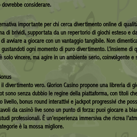
o dovrebbe considerare.
rnativa importante per chi cerca divertimento online di qualità i
ma di brividi, supportata da un repertorio di giochi esteso e d
 di avviare a giocare con un vantaggio tangibile. Non dimenti
 e gustandoti ogni momento di puro divertimento. L’insieme di q
è solo vincere, ma agire in un ambiente serio, coinvolgente e 
 Bonus
 il divertimento vero. Glorion Casino propone una libreria di g
lot sono senza dubbio le regine della piattaforma, con titoli che
o livello, bonus round interattivi e jackpot progressivi che pos
 tavoli da casinò live sono un punto di forza: puoi giocare a bla
 studi professionali. È un’esperienza immersiva che ricrea l’atm
ategorie è la mossa migliore.