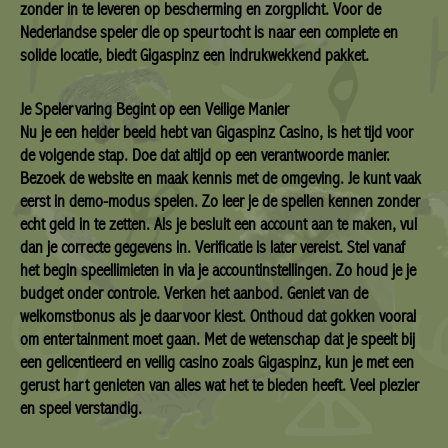
zonder in te leveren op bescherming en zorgplicht. Voor de
Nederlandse speler die op speurtocht is naar een complete en
solide locatie, biedt Gigaspinz een indrukwekkend pakket.
Je Spelervaring Begint op een Veilige Manier
Nu je een helder beeld hebt van Gigaspinz Casino, is het tijd voor
de volgende stap. Doe dat altijd op een verantwoorde manier.
Bezoek de website en maak kennis met de omgeving. Je kunt vaak
eerst in demo-modus spelen. Zo leer je de spellen kennen zonder
echt geld in te zetten. Als je besluit een account aan te maken, vul
dan je correcte gegevens in. Verificatie is later vereist. Stel vanaf
het begin speellimieten in via je accountinstellingen. Zo houd je je
budget onder controle. Verken het aanbod. Geniet van de
welkomstbonus als je daarvoor kiest. Onthoud dat gokken vooral
om entertainment moet gaan. Met de wetenschap dat je speelt bij
een gelicentieerd en veilig casino zoals Gigaspinz, kun je met een
gerust hart genieten van alles wat het te bieden heeft. Veel plezier
en speel verstandig.