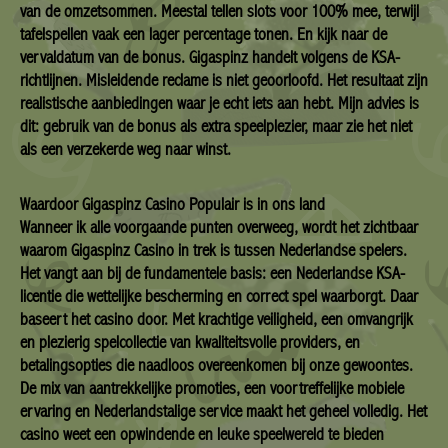
van de omzetsommen. Meestal tellen slots voor 100% mee, terwijl
tafelspellen vaak een lager percentage tonen. En kijk naar de
vervaldatum van de bonus. Gigaspinz handelt volgens de KSA-
richtlijnen. Misleidende reclame is niet geoorloofd. Het resultaat zijn
realistische aanbiedingen waar je echt iets aan hebt. Mijn advies is
dit: gebruik van de bonus als extra speelplezier, maar zie het niet
als een verzekerde weg naar winst.
Waardoor Gigaspinz Casino Populair is in ons land
Wanneer ik alle voorgaande punten overweeg, wordt het zichtbaar
waarom Gigaspinz Casino in trek is tussen Nederlandse spelers.
Het vangt aan bij de fundamentele basis: een Nederlandse KSA-
licentie die wettelijke bescherming en correct spel waarborgt. Daar
baseert het casino door. Met krachtige veiligheid, een omvangrijk
en plezierig spelcollectie van kwaliteitsvolle providers, en
betalingsopties die naadloos overeenkomen bij onze gewoontes.
De mix van aantrekkelijke promoties, een voortreffelijke mobiele
ervaring en Nederlandstalige service maakt het geheel volledig. Het
casino weet een opwindende en leuke speelwereld te bieden