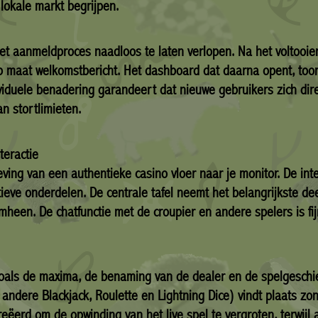
lokale markt begrijpen.
aanmeldproces naadloos te laten verlopen. Na het voltooien k
p maat welkomstbericht. Het dashboard dat daarna opent, toont
dividuele benadering garandeert dat nieuwe gebruikers zich dir
n stortlimieten.
teractie
ving van een authentieke casino vloer naar je monitor. De inter
tieve onderdelen. De centrale tafel neemt het belangrijkste d
omheen. De chatfunctie met de croupier en andere spelers is fi
oals de maxima, de benaming van de dealer en de spelgeschi
r andere Blackjack, Roulette en Lightning Dice) vindt plaats z
eëerd om de opwinding van het live spel te vergroten, terwijl 