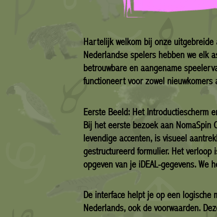
Hartelijk welkom bij onze uitgebreid
Nederlandse spelers hebben we elk as
betrouwbare en aangename speelervari
functioneert voor zowel nieuwkomers 
Eerste Beeld: Het Introductiescherm en
Bij het eerste bezoek aan NomaSpin Ca
levendige accenten, is visueel aantrek
gestructureerd formulier. Het verloop
opgeven van je iDEAL-gegevens. We he
De interface helpt je op een logische 
Nederlands, ook de voorwaarden. Deze 