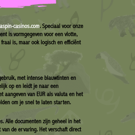
aspin-casinos.com
. Speciaal voor onze
ent is vormgegeven voor een vlotte,
ai is, maar ook logisch en efficiënt
gebruik, met intense blauwtinten en
ijk op en leidt je naar een
het aangeven van EUR als valuta en het
den om je snel te laten starten.
s. Alle documenten zijn geheel in het
van de ervaring. Het verschaft direct