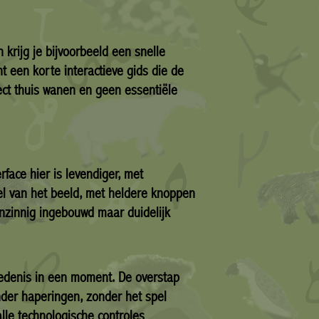
rijg je bijvoorbeeld een snelle
 een korte interactieve gids die de
ect thuis wanen en geen essentiële
face hier is levendiger, met
eel van het beeld, met heldere knoppen
jnzinnig ingebouwd maar duidelijk
edenis in een moment. De overstap
onder haperingen, zonder het spel
alle technologische controles