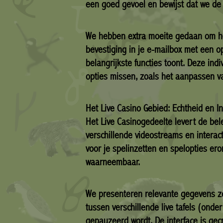
een goed gevoel en bewijst dat we de 
We hebben extra moeite gedaan om het 
bevestiging in je e-mailbox met een o
belangrijkste functies toont. Deze in
opties missen, zoals het aanpassen va
Het Live Casino Gebied: Echtheid en In
Het Live Casinogedeelte levert de bele
verschillende videostreams en interac
voor je spelinzetten en spelopties er
waarneembaar.
We presenteren relevante gegevens z
tussen verschillende live tafels (onde
gepauzeerd wordt. De interface is gecr