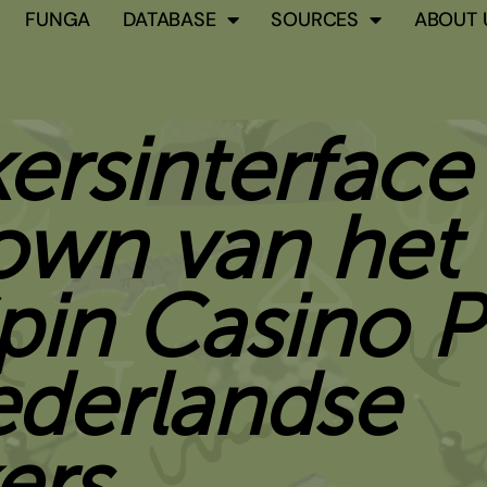
FUNGA
DATABASE
SOURCES
ABOUT 
ersinterface
own van het
in Casino P
ederlandse
ers