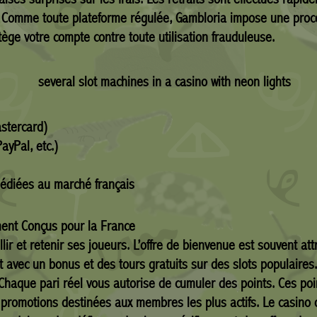
omme toute plateforme régulée, Gambloria impose une procédu
tège votre compte contre toute utilisation frauduleuse.
stercard)
ayPal, etc.)
édiées au marché français
ment Conçus pour la France
ir et retenir ses joueurs. L’offre de bienvenue est souvent att
 avec un bonus et des tours gratuits sur des slots populaires.
 Chaque pari réel vous autorise de cumuler des points. Ces poi
promotions destinées aux membres les plus actifs. Le casino 