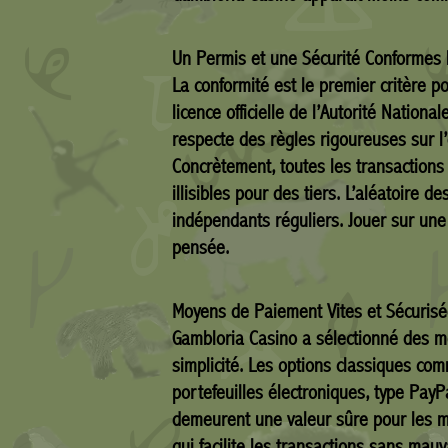
Un Permis et une Sécurité Conformes 
La conformité est le premier critère p
licence officielle de l’Autorité Nationa
respecte des règles rigoureuses sur l’
Concrètement, toutes les transactions 
illisibles pour des tiers. L’aléatoire 
indépendants réguliers. Jouer sur une 
pensée.
Moyens de Paiement Vites et Sécurisé
Gambloria Casino a sélectionné des mo
simplicité. Les options classiques com
portefeuilles électroniques, type PayPa
demeurent une valeur sûre pour les mo
qui facilite les transactions sans mauv