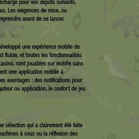
echarge pour vos dépôts suivants.
nus. Les exigences de mise, ou
omprendre avant de se lancer.
 développé une expérience mobile de
 fluide, et toutes les fonctionnalités
 casino, sont jouables sur mobile sans
ent une application mobile à
ues avantages : des notifications pour
ateur ou application, le confort de jeu
e sélection qui a clairement été faite
achines à sous ou la réflexion des