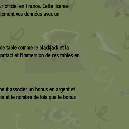
 officiel en France. Cette licence
également vos données avec un
de table comme le blackjack et la
contact et l’immersion de ces tables en
 peut associer un bonus en argent et
uis et le nombre de fois que le bonus