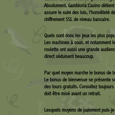
Absolument. Gambloria Casino détient un
assure le suivi des lois, l’honnêteté 
chiffrement SSL de niveau bancaire.
Quels sont donc les jeux les plus pop
Les machines à sous, et notamment les
roulette ont aussi une grande audience
direct séduisent beaucoup.
Par quel moyen marche le bonus de bi
Le bonus de bienvenue se présente sou
des tours gratuits. Consultez toujours
doit être misé avant un retrait.
Lesquels moyens de paiement puis-je u