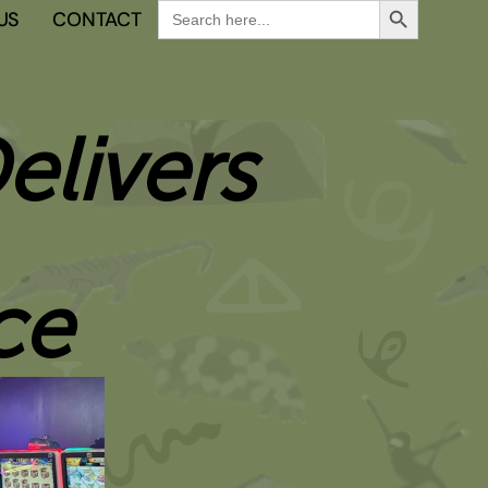
Search
US
CONTACT
for:
elivers
ce