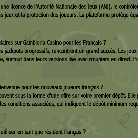
e licence de l’Autorité Nationale des Jeux (ANJ), le contrôleur
des jeux et la protection des joueurs. La plateforme protège 
ulaires sur Gambloria Casino pour les Français ?
 jackpots progressifs, rencontrent un grand succès. Les jeux 
, surtout dans leurs versions live avec croupiers en direct. L’
envenue pour les nouveaux joueurs français ?
vent sous la forme d’une offre sur votre premier dépôt. Elle
 les conditions associées, qui indiquent le dépôt minimum req
tiliser en tant que résident français ?