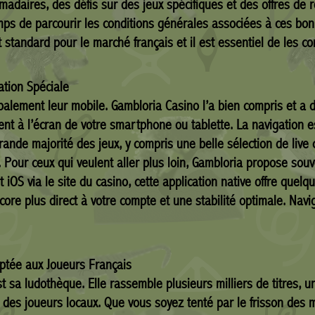
aires, des défis sur des jeux spécifiques et des offres de r
emps de parcourir les conditions générales associées à ces bo
t standard pour le marché français et il est essentiel de les c
ation Spéciale
palement leur mobile. Gambloria Casino l’a bien compris et a
ent à l’écran de votre smartphone ou tablette. La navigation est
rande majorité des jeux, y compris une belle sélection de live
 Pour ceux qui veulent aller plus loin, Gambloria propose souv
 iOS via le site du casino, cette application native offre quelq
ore plus direct à votre compte et une stabilité optimale. Navig
ptée aux Joueurs Français
t sa ludothèque. Elle rassemble plusieurs milliers de titres, un
des joueurs locaux. Que vous soyez tenté par le frisson des m