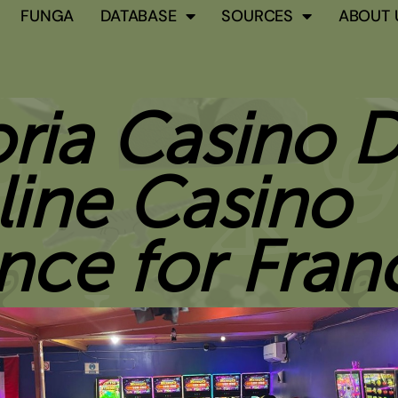
FUNGA
DATABASE
SOURCES
ABOUT 
ia Casino D
ine Casino
nce for Fran