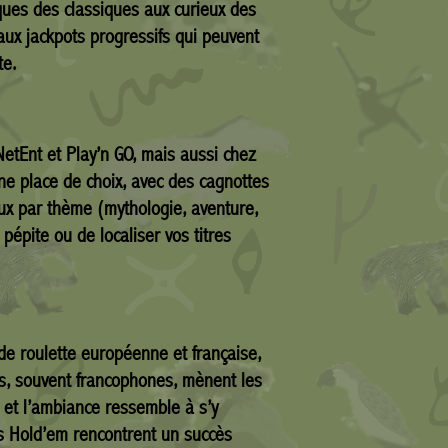
iques des classiques aux curieux des
 aux jackpots progressifs qui peuvent
te.
etEnt et Play’n GO, mais aussi chez
une place de choix, avec des cagnottes
jeux par thème (mythologie, aventure,
pépite ou de localiser vos titres
 de roulette européenne et française,
els, souvent francophones, mènent les
, et l’ambiance ressemble à s’y
as Hold’em rencontrent un succès