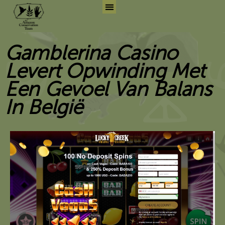
Skip
to
Search for:
Search But
content
Gamblerina Casino
Levert Opwinding Met
Een Gevoel Van Balans
In België