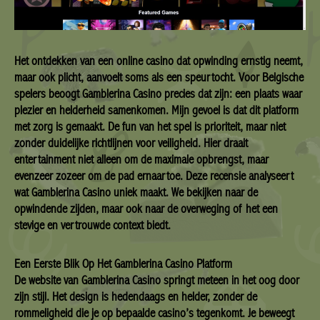
Het ontdekken van een online casino dat opwinding ernstig neemt,
maar ook plicht, aanvoelt soms als een speurtocht. Voor Belgische
spelers beoogt Gamblerina Casino precies dat zijn: een plaats waar
plezier en helderheid samenkomen. Mijn gevoel is dat dit platform
met zorg is gemaakt. De fun van het spel is prioriteit, maar niet
zonder duidelijke richtlijnen voor veiligheid. Hier draait
entertainment niet alleen om de maximale opbrengst, maar
evenzeer zozeer om de pad ernaartoe. Deze recensie analyseert
wat Gamblerina Casino uniek maakt. We bekijken naar de
opwindende zijden, maar ook naar de overweging of het een
stevige en vertrouwde context biedt.
Een Eerste Blik Op Het Gamblerina Casino Platform
De website van Gamblerina Casino springt meteen in het oog door
zijn stijl. Het design is hedendaags en helder, zonder de
rommeligheid die je op bepaalde casino’s tegenkomt. Je beweegt