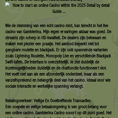
Wie de stemming van een echt casino mist, kan terecht in het live
casino van Gamblerina. Mijn eigen ervaringen aldaar was goed. De
streams zijn scherp in HD-kwaliteit. De dealers zijn bekwaam en
maken met plezier een praatje. Het aanbod beperkt niet tot
gangbare roulette en blackjack. Er zijn ook spannende varianten
zoals Lightning Roulette, Monopoly Live en verschillende Blackjack
Swift-tafels. De interface is overzichtelijk. Je ziet duidelijk de
inzetmogelijkheden duidelijk en de chatfunctie functioneert vlot.
Het voelt niet aan als een afzonderlijk onderdeel, maar als een
vanzelfsprekend en belangrijk deel van het casino. Ideaal voor wie
sociale interactie en werkelijke spanning verlangt.
Betalingsverkeer: Veilige En Doeltreffende Transacties
Een soepele en veilige betaalomgeving is van groot belang voor
een online casino. Gamblerina Casino scoort op dit punt goed. Het