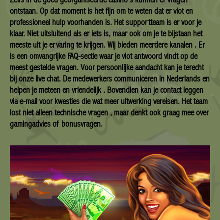
ontstaan. Op dat moment is het fijn om te weten dat er vlot en
professioneel hulp voorhanden is. Het supportteam is er voor je
klaar. Niet uitsluitend als er iets is, maar ook om je te bijstaan het
meeste uit je ervaring te krijgen. Wij bieden meerdere kanalen . Er
is een omvangrijke FAQ-sectie waar je vlot antwoord vindt op de
meest gestelde vragen. Voor persoonlijke aandacht kan je terecht
bij onze live chat. De medewerkers communiceren in Nederlands en
helpen je meteen en vriendelijk . Bovendien kan je contact leggen
via e-mail voor kwesties die wat meer uitwerking vereisen. Het team
lost niet alleen technische vragen , maar denkt ook graag mee over
gamingadvies of bonusvragen.