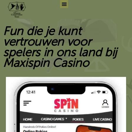
Skip
to
Search for:
Search But
content
Fun die je kunt
vertrouwen voor
spelers in ons land bij
Maxispin Casino