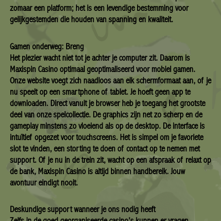
zomaar een platform; het is een levendige bestemming voor
gelijkgestemden die houden van spanning en kwaliteit.
Gamen onderweg: Breng
Het plezier wacht niet tot je achter je computer zit. Daarom is
Maxispin Casino optimaal geoptimaliseerd voor mobiel gamen.
Onze website voegt zich naadloos aan elk schermformaat aan, of je
nu speelt op een smartphone of tablet. Je hoeft geen app te
downloaden. Direct vanuit je browser heb je toegang het grootste
deel van onze spelcollectie. De graphics zijn net zo scherp en de
gameplay minstens zo vloeiend als op de desktop. De interface is
intuïtief opgezet voor touchscreens. Het is simpel om je favoriete
slot te vinden, een storting te doen of contact op te nemen met
support. Of je nu in de trein zit, wacht op een afspraak of relaxt op
de bank, Maxispin Casino is altijd binnen handbereik. Jouw
avontuur eindigt nooit.
Deskundige support wanneer je ons nodig heeft
Zelfs in de goed georganiseerde casino’s kunnen er vragen