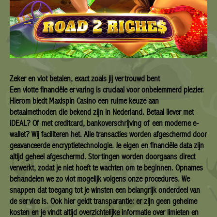
Zeker en vlot betalen, exact zoals jij vertrouwd bent
Een vlotte financiële ervaring is cruciaal voor onbelemmerd plezier.
Hierom biedt Maxispin Casino een ruime keuze aan
betaalmethoden die bekend zijn in Nederland. Betaal liever met
iDEAL? Of met creditcard, bankoverschrijving of een moderne e-
wallet? Wij faciliteren het. Alle transacties worden afgeschermd door
geavanceerde encryptietechnologie. Je eigen en financiële data zijn
altijd geheel afgeschermd. Stortingen worden doorgaans direct
verwerkt, zodat je niet hoeft te wachten om te beginnen. Opnames
behandelen we zo vlot mogelijk volgens onze procedures. We
snappen dat toegang tot je winsten een belangrijk onderdeel van
de service is. Ook hier geldt transparantie: er zijn geen geheime
kosten en je vindt altijd overzichtelijke informatie over limieten en