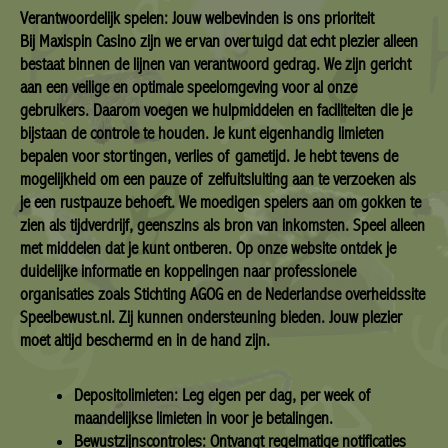
Verantwoordelijk spelen: Jouw welbevinden is ons prioriteit
Bij Maxispin Casino zijn we ervan overtuigd dat echt plezier alleen
bestaat binnen de lijnen van verantwoord gedrag. We zijn gericht
aan een veilige en optimale speelomgeving voor al onze
gebruikers. Daarom voegen we hulpmiddelen en faciliteiten die je
bijstaan de controle te houden. Je kunt eigenhandig limieten
bepalen voor stortingen, verlies of gametijd. Je hebt tevens de
mogelijkheid om een pauze of zelfuitsluiting aan te verzoeken als
je een rustpauze behoeft. We moedigen spelers aan om gokken te
zien als tijdverdrijf, geenszins als bron van inkomsten. Speel alleen
met middelen dat je kunt ontberen. Op onze website ontdek je
duidelijke informatie en koppelingen naar professionele
organisaties zoals Stichting AGOG en de Nederlandse overheidssite
Speelbewust.nl. Zij kunnen ondersteuning bieden. Jouw plezier
moet altijd beschermd en in de hand zijn.
Depositolimieten: Leg eigen per dag, per week of
maandelijkse limieten in voor je betalingen.
Bewustzijnscontroles: Ontvangt regelmatige notificaties