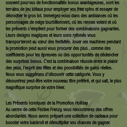
souvent pourvus de fonctionnalités bonus avantageuses, sont les
terrains de jeu idéaux pour employer vos free spins et essayer de
décrocher le gros lot. Immergez-vous dans des ambiances où les
personnages de neige tourbillonnent, où les rennes volent et où
les présents s’empilent pour former des combinaisons gagnantes.
Leurs designs magiques et leurs sons rythmés vous
transporteront au cœur des festivités. Jouer ces machines pendant
la promotion peut aussi vous procurer des plus , comme des
coefficients pour les épreuves ou des opportunités de déclencher
des surprises bonus. C’est la combinaison réussie entre le plaisir
des yeux, l’esprit des fêtes et des possibilités de gains réelles.
Nous vous suggérons d’découvrir cette catégorie. Vous y
découvrirez peut-être votre nouveau titre préféré, et qui sait, le plus
magnifique surprise de votre hiver.
Les Présents Iconiques de la Promotion Holiday
Au centre de cette Festive Frenzy, vous rencontrerez des offres
abondantes. Nous avons préparé une collection de cadeaux pour
booster votre bankroll et démultiplier vos chances de gagner.