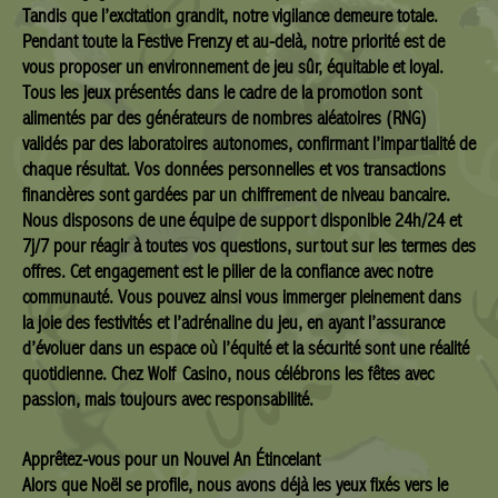
Tandis que l’excitation grandit, notre vigilance demeure totale.
Pendant toute la Festive Frenzy et au-delà, notre priorité est de
vous proposer un environnement de jeu sûr, équitable et loyal.
Tous les jeux présentés dans le cadre de la promotion sont
alimentés par des générateurs de nombres aléatoires (RNG)
validés par des laboratoires autonomes, confirmant l’impartialité de
chaque résultat. Vos données personnelles et vos transactions
financières sont gardées par un chiffrement de niveau bancaire.
Nous disposons de une équipe de support disponible 24h/24 et
7j/7 pour réagir à toutes vos questions, surtout sur les termes des
offres. Cet engagement est le pilier de la confiance avec notre
communauté. Vous pouvez ainsi vous immerger pleinement dans
la joie des festivités et l’adrénaline du jeu, en ayant l’assurance
d’évoluer dans un espace où l’équité et la sécurité sont une réalité
quotidienne. Chez Wolf Casino, nous célébrons les fêtes avec
passion, mais toujours avec responsabilité.
Apprêtez-vous pour un Nouvel An Étincelant
Alors que Noël se profile, nous avons déjà les yeux fixés vers le