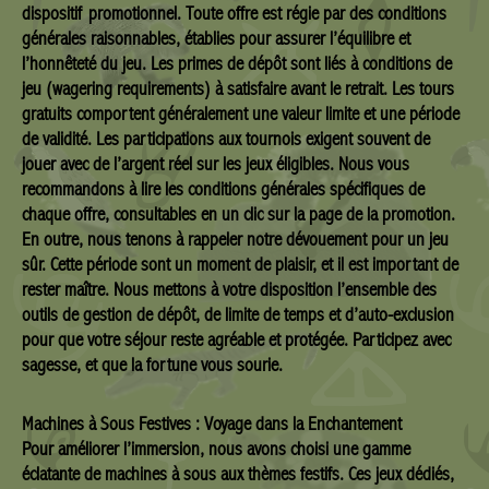
dispositif promotionnel. Toute offre est régie par des conditions
générales raisonnables, établies pour assurer l’équilibre et
l’honnêteté du jeu. Les primes de dépôt sont liés à conditions de
jeu (wagering requirements) à satisfaire avant le retrait. Les tours
gratuits comportent généralement une valeur limite et une période
de validité. Les participations aux tournois exigent souvent de
jouer avec de l’argent réel sur les jeux éligibles. Nous vous
recommandons à lire les conditions générales spécifiques de
chaque offre, consultables en un clic sur la page de la promotion.
En outre, nous tenons à rappeler notre dévouement pour un jeu
sûr. Cette période sont un moment de plaisir, et il est important de
rester maître. Nous mettons à votre disposition l’ensemble des
outils de gestion de dépôt, de limite de temps et d’auto-exclusion
pour que votre séjour reste agréable et protégée. Participez avec
sagesse, et que la fortune vous sourie.
Machines à Sous Festives : Voyage dans la Enchantement
Pour améliorer l’immersion, nous avons choisi une gamme
éclatante de machines à sous aux thèmes festifs. Ces jeux dédiés,