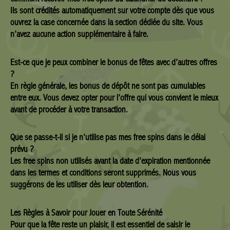
Ils sont crédités automatiquement sur votre compte dès que vous
ouvrez la case concernée dans la section dédiée du site. Vous
n’avez aucune action supplémentaire à faire.
Est-ce que je peux combiner le bonus de fêtes avec d’autres offres
?
En règle générale, les bonus de dépôt ne sont pas cumulables
entre eux. Vous devez opter pour l’offre qui vous convient le mieux
avant de procéder à votre transaction.
Que se passe-t-il si je n’utilise pas mes free spins dans le délai
prévu ?
Les free spins non utilisés avant la date d’expiration mentionnée
dans les termes et conditions seront supprimés. Nous vous
suggérons de les utiliser dès leur obtention.
Les Règles à Savoir pour Jouer en Toute Sérénité
Pour que la fête reste un plaisir, il est essentiel de saisir le