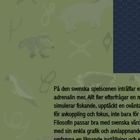
På den svenska spelscenen inträffar e
adrenalin mer. Allt fler efterfrågar 
simulerar fiskande, upptäckt en ovän
för avkoppling och fokus, inte bara för
Filosofin passar bra med svenska värd
med sin enkla grafik och avslappnande k
omfamna en liknande inställning och er