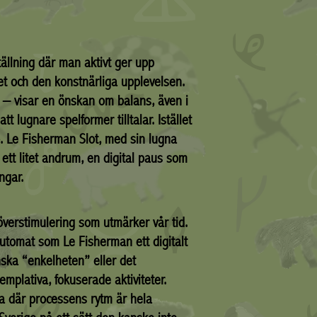
ällning där man aktivt ger upp
ret och den konstnärliga upplevelsen.
e – visar en önskan om balans, även i
t lugnare spelformer tilltalar. Istället
. Le Fisherman Slot, med sin lugna
ett litet andrum, en digital paus som
ngar.
överstimulering som utmärker vår tid.
automat som Le Fisherman ett digitalt
enska “enkelheten” eller det
emplativa, fokuserade aktiviteter.
sla där processens rytm är hela