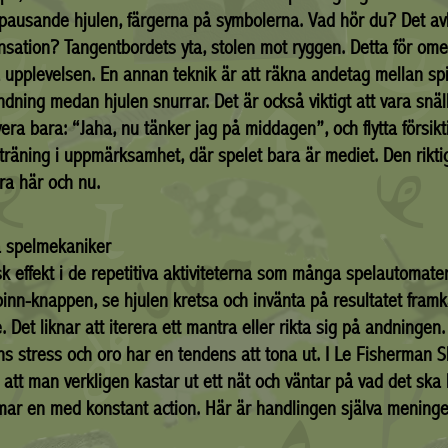
e pausande hjulen, färgerna på symbolerna. Vad hör du? Det av
ensation? Tangentbordets yta, stolen mot ryggen. Detta för o
iga upplevelsen. En annan teknik är att räkna andetag mellan sp
ndning medan hjulen snurrar. Det är också viktigt att vara snäl
rvera bara: “Jaha, nu tänker jag på middagen”, och flytta försiktig
 träning i uppmärksamhet, där spelet bara är mediet. Den rikt
ra här och nu.
a spelmekaniker
 effekt i de repetitiva aktiviteterna som många spelautomater 
pinn-knappen, se hjulen kretsa och invänta på resultatet framka
. Det liknar att iterera ett mantra eller rikta sig på andning
gens stress och oro har en tendens att tona ut. I Le Fisherman 
ig att man verkligen kastar ut ett nät och väntar på vad det sk
mmar en med konstant action. Här är handlingen själva mening