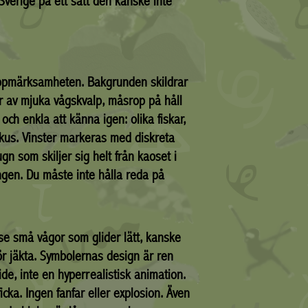
verige på ett sätt den kanske inte
ppmärksamheten. Bakgrunden skildrar
r av mjuka vågskvalp, måsrop på håll
ch enkla att känna igen: olika fiskar,
okus. Vinster markeras med diskreta
gn som skiljer sig helt från kaoset i
ngen. Du måste inte hålla reda på
se små vågor som glider lätt, kanske
bör jäkta. Symbolernas design är ren
de, inte en hyperrealistisk animation.
ficka. Ingen fanfar eller explosion. Även