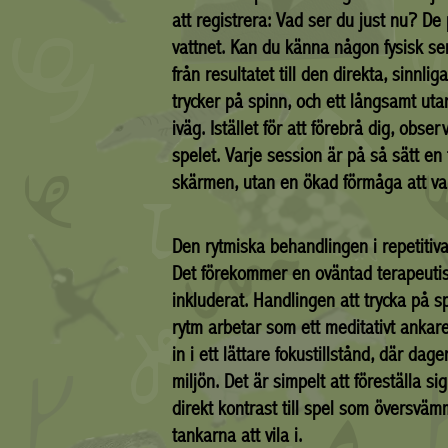
att registrera: Vad ser du just nu? D
vattnet. Kan du känna någon fysisk s
från resultatet till den direkta, sinnl
trycker på spinn, och ett långsamt uta
iväg. Istället för att förebrå dig, obse
spelet. Varje session är på så sätt en
skärmen, utan en ökad förmåga att va
Den rytmiska behandlingen i repetitiv
Det förekommer en oväntad terapeutisk
inkluderat. Handlingen att trycka på s
rytm arbetar som ett meditativt ankare
in i ett lättare fokustillstånd, där da
miljön. Det är simpelt att föreställa s
direkt kontrast till spel som översvä
tankarna att vila i.