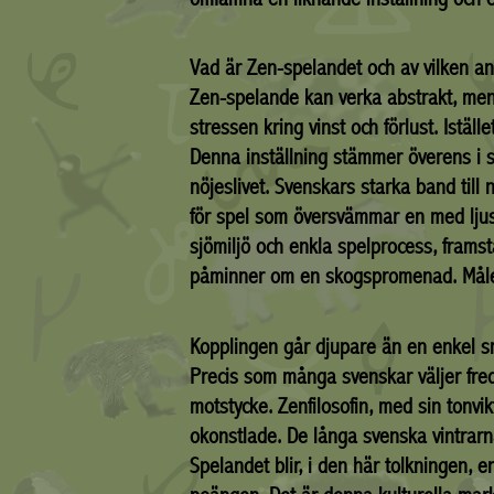
Vad är Zen-spelandet och av vilken a
Zen-spelande kan verka abstrakt, men 
stressen kring vinst och förlust. Istä
Denna inställning stämmer överens i sv
nöjeslivet. Svenskars starka band till n
för spel som översvämmar en med ljus
sjömiljö och enkla spelprocess, framst
påminner om en skogspromenad. Målet 
Kopplingen går djupare än en enkel sm
Precis som många svenskar väljer fred
motstycke. Zenfilosofin, med sin tonvik
okonstlade. De långa svenska vintrarna h
Spelandet blir, i den här tolkningen, e