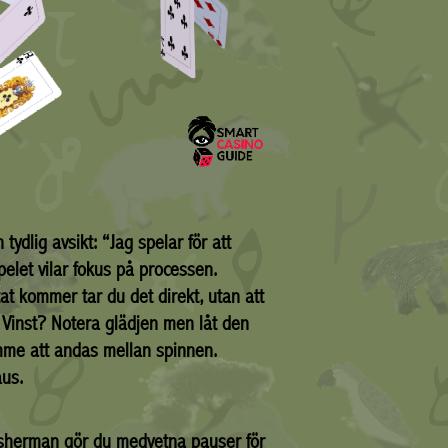
ydlig avsikt: “Jag spelar för att
spelet vilar fokus på processen.
tat kommer tar du det direkt, utan att
. Vinst? Notera glädjen men låt den
mme att andas mellan spinnen.
aus.
isherman gör du medvetna pauser för