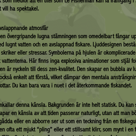
 som medför att en titel som Le Fisherman kan få framgång i S
vill ha spektakel.
avslappnande atmosfär
 den övergripande lugna stämningen som omedelbart fångar u
ed lugnt vatten och en avslappnad fiskare. Ljuddesignen bestå
skriker eller stressar. Symbolerna på hjulen är okomplicerade o
t vattentema. Här finns inga explosiva animationer som stjäl f
en är nyckeln till dess zen-kvalitet. Den skapar en bubbla av lu
ckså enkelt att förstå, vilket dämpar den mentala ansträngni
pottar. Du kan bara vara i nuet i det återkommande fiskandet.
kallar denna känsla. Bakgrunden är inte helt statisk. Du kan 
kapar en känsla av att tiden passerar naturligt, utan att man 
n gädda eller en abborre ser ut som en teckning från en fiskegui
 ofta ett mjukt “pling” eller ett stillsamt klirr, som mynt i en 