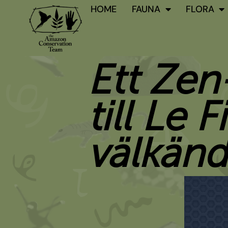
Skip
HOME
FAUNA
FLORA
to
content
Ett Zen
till Le 
välkänd