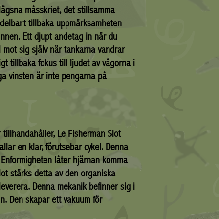
lägsna måsskriet, det stillsamma
medelbart tillbaka uppmärksamheten
innen. Ett djupt andetag in när du
l mot sig själv när tankarna vandrar
t tillbaka fokus till ljudet av vågorna i
iga vinsten är inte pengarna på
tillhandahåller, Le Fisherman Slot
llar en klar, förutsebar cykel. Denna
en. Enformigheten låter hjärnan komma
Slot stärks detta av den organiska
a leverera. Denna mekanik befinner sig i
en. Den skapar ett vakuum för