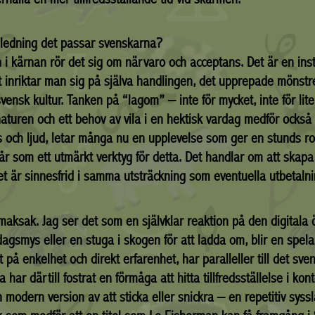
nledning det passar svenskarna?
i kärnan rör det sig om närvaro och acceptans. Det är en inst
llet inriktar man sig på själva handlingen, det upprepade mönst
ensk kultur. Tanken på “lagom” – inte för mycket, inte för lit
aturen och ett behov av vila i en hektisk vardag medför också at
 och ljud, letar många nu en upplevelse som ger en stunds ro
år som ett utmärkt verktyg för detta. Det handlar om att skapa 
är sinnesfrid i samma utsträckning som eventuella utbetalni
aksak. Jag ser det som en självklar reaktion på den digitala 
agsmys eller en stuga i skogen för att ladda om, blir en spel
t på enkelhet och direkt erfarenhet, har paralleller till det sv
ar därtill fostrat en förmåga att hitta tillfredsställelse i kont
n modern version av att sticka eller snickra – en repetitiv sys