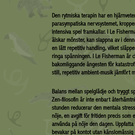
Den rytmiska terapin har en hjärnveten
parasympatiska nervsystemet, kroppens
intensiva spel framkallar. I Le Fisherm
älskar mönster, kan slappna av i denn
en lätt repetitiv handling, vilket släp
ringa spänningen. I Le Fisherman är ch
bakomliggande ångesten för katastrof 
still, repetitiv ambient-musik jämför
Balans mellan spelglädje och tryggt s
Zen-filosofin är inte enbart återhämtnin
stunden reducerar den mentala stressen
nöje, en avgift för fritiden precis so
använda på nöje den dagen. Uppfatta
bevakar på kontot utan känslomässig 