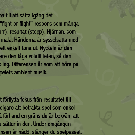
 till att sätta igång det
 “fight-or-flight”-respons som många
urr), resultat (stopp). Hjärnan, som
er mala. Händerna är sysselsatta med
elt enkelt tona ut. Nyckeln är den
re den låga volatiliteten, så den
ling. Differensen är som att höra på
spelets ambient-musik.
örflytta fokus från resultatet till
idigare att betrakta spel som enkel
 på förhand en gräns du är bekväm att
 sätter in den. Under omgången
nsen är nådd, stänger du spelpasset.