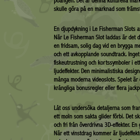
poängen. Det är denna kulturella mark
skulle göra på en marknad som främst 
En djupdykning i Le Fisherman Slots 
När Le Fisherman Slot laddas är det
en fridsam, solig dag vid en brygga m
och ett avkopplande soundtrack. Inget 
fiskeutrustning och kortssymboler i et
ljudeffekter. Den minimalistiska design
många moderna videoslots. Spelet är o
krångliga bonusregler eller flera jack
Låt oss undersöka detaljerna som fram
ett moln som sakta glider förbi. Det s
och fri från överdrivna 3D-effekter. E
När ett vinstdrag kommer är ljudeffekten