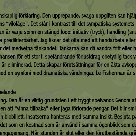
skaplig förklaring. Den upprepande, svaga uppgiften kan hjälpa
 “viloläge”. Det står i kontrast till det sympatiska systemets
an är varje spinn en stängd loop: initiativ (tryck), handling (sn
a predikterbarhet. Jag liknar det ofta med att handarbeta ell
per det medvetna tänkandet. Tankarna kan då vandra fritt eller h
ansen för ett stort, speländrande förlustdrag obetydlig tack va
är eliminerad. Detta skapar förutsättningar för en äkta avkopp
t med en symfoni med dramatiska vändningar. Le Fisherman är 
pelande
g. Den är en viktig grundsten i ett tryggt spelvanor. Genom att f
 att “vinna tillbaka” eller jaga förlorade pengar. Det blir sm
m en biobiljett. Insatserna hanteras med samma insikt. Besluta
 det som en kostnad som är använd i samma ögonblick som du
engagemang. När stunden är slut eller den förutbestämda grä