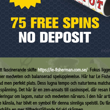
tt fascinerande skifte
https://le-fisherman.com.se/
. Fokus ligge
en mer medveten och balanserad spelupplevelse. Här har Le Fis
tad men perfekt plats. Dess lugna tempo och naturtema matcha
 spänning. Det här är en zen-ansats till casinospel, där resan 
eringar om lagom, natur och medveten närvaro. I den här arti
änsla, har blivit en symbol för denna sinnliga spelstil. Du får 
hålla en mer tillfredsställande tid vid skärmen.