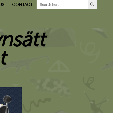
Search
US
CONTACT
for:
ynsätt
t