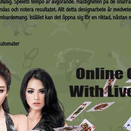
ällig. Spelets tempo är avgörande. Hastigheten på de snurr
ndas och notera resultatet. Allt detta designarbete är medvetet
bardemang. Istället kan det öppna sig för en riktad, nästan me
automater