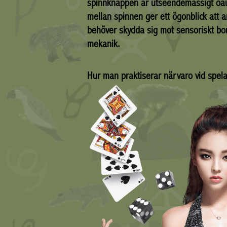
spinnknappen är utseendemässigt oauf
mellan spinnen ger ett ögonblick att a
behöver skydda sig mot sensoriskt bom
mekanik.
Hur man praktiserar närvaro vid spel