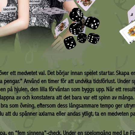
r ett medvetet val. Det börjar innan spelet startar. Skapa en t
jäna pengar.” Använd en timer för att undvika tidsförlust. Under 
sen på hjulen, den lilla förväntan som byggs upp. När ett resul
 Slappna av och konstatera att det bara var ett spinn av många
ar bra som övning, eftersom dess långsammare tempo ger utry
du att du spänner axlarna eller andas ytligt, ta en medveten p
älpa, en “fem sinnena”-check. Under en spelomgång med Le F