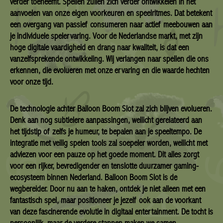
verder toeneemt. Spellen zullen zich verder ontwikkelen in het
aanvoelen van onze eigen voorkeuren en speelritmes. Dat betekent
een overgang van passief consumeren naar actief meebouwen aan
je individuele spelervaring. Voor de Nederlandse markt, met zijn
hoge digitale vaardigheid en drang naar kwaliteit, is dat een
vanzelfsprekende ontwikkeling. Wij verlangen naar spellen die ons
erkennen, die evolueren met onze ervaring en die waarde hechten
voor onze tijd.
De technologie achter Balloon Boom Slot zal zich blijven evolueren.
Denk aan nog subtielere aanpassingen, wellicht gerelateerd aan
het tijdstip of zelfs je humeur, te bepalen aan je speeltempo. De
integratie met veilig spelen tools zal soepeler worden, wellicht met
adviezen voor een pauze op het goede moment. Dit alles zorgt
voor een rijker, bevredigender en tenslotte duurzamer gaming-
ecosysteem binnen Nederland. Balloon Boom Slot is de
wegbereider. Door nu aan te haken, ontdek je niet alleen met een
fantastisch spel, maar positioneer je jezelf ook aan de voorkant
van deze fascinerende evolutie in digitaal entertainment. De tocht is