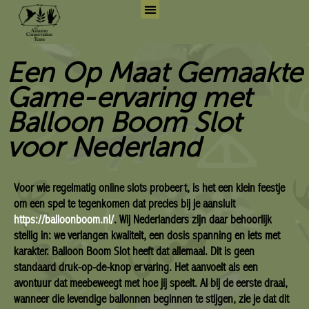
Skip
to
Search for:
Search But
content
Een Op Maat Gemaakte
Game-ervaring met
Balloon Boom Slot
voor Nederland
Voor wie regelmatig online slots probeert, is het een klein feestje
om een spel te tegenkomen dat precies bij je aansluit
https://balloonboom.nl/
. Wij Nederlanders zijn daar behoorlijk
stellig in: we verlangen kwaliteit, een dosis spanning en iets met
karakter. Balloon Boom Slot heeft dat allemaal. Dit is geen
standaard druk-op-de-knop ervaring. Het aanvoelt als een
avontuur dat meebeweegt met hoe jij speelt. Al bij de eerste draai,
wanneer die levendige ballonnen beginnen te stijgen, zie je dat dit