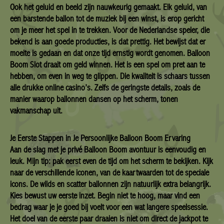
Ook het geluid en beeld zijn nauwkeurig gemaakt. Elk geluid, van
een barstende ballon tot de muziek bij een winst, is erop gericht
om je meer het spel in te trekken. Voor de Nederlandse speler, die
bekend is aan goede producties, is dat prettig. Het bewijst dat er
moeite is gedaan en dat onze tijd ernstig wordt genomen. Balloon
Boom Slot draait om geld winnen. Het is een spel om pret aan te
hebben, om even in weg te glippen. Die kwaliteit is schaars tussen
alle drukke online casino’s. Zelfs de geringste details, zoals de
manier waarop ballonnen dansen op het scherm, tonen
vakmanschap uit.
Je Eerste Stappen in Je Persoonlijke Balloon Boom Ervaring
Aan de slag met je privé Balloon Boom avontuur is eenvoudig en
leuk. Mijn tip: pak eerst even de tijd om het scherm te bekijken. Kijk
naar de verschillende iconen, van de kaartwaarden tot de speciale
icons. De wilds en scatter ballonnen zijn natuurlijk extra belangrijk.
Kies bewust uw eerste inzet. Begin niet te hoog, maar vind een
bedrag waar je je goed bij voelt voor een wat langere speelsessie.
Het doel van de eerste paar draaien is niet om direct de jackpot te