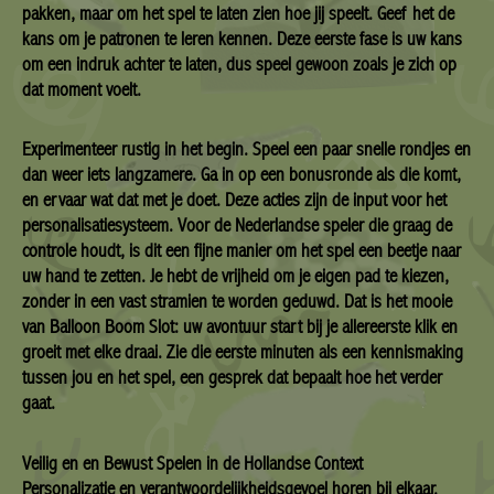
pakken, maar om het spel te laten zien hoe jij speelt. Geef het de
kans om je patronen te leren kennen. Deze eerste fase is uw kans
om een indruk achter te laten, dus speel gewoon zoals je zich op
dat moment voelt.
Experimenteer rustig in het begin. Speel een paar snelle rondjes en
dan weer iets langzamere. Ga in op een bonusronde als die komt,
en ervaar wat dat met je doet. Deze acties zijn de input voor het
personalisatiesysteem. Voor de Nederlandse speler die graag de
controle houdt, is dit een fijne manier om het spel een beetje naar
uw hand te zetten. Je hebt de vrijheid om je eigen pad te kiezen,
zonder in een vast stramien te worden geduwd. Dat is het mooie
van Balloon Boom Slot: uw avontuur start bij je allereerste klik en
groeit met elke draai. Zie die eerste minuten als een kennismaking
tussen jou en het spel, een gesprek dat bepaalt hoe het verder
gaat.
Veilig en en Bewust Spelen in de Hollandse Context
Personalizatie en verantwoordelijkheidsgevoel horen bij elkaar.