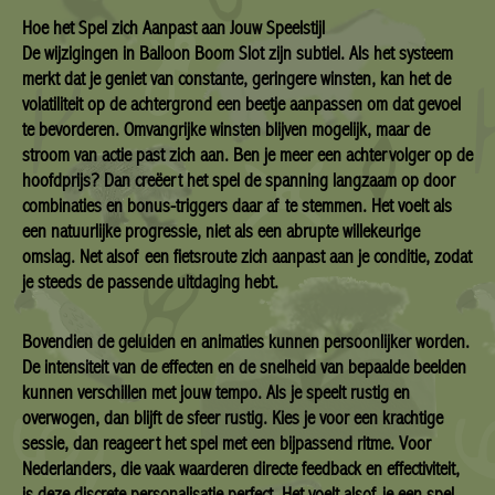
Hoe het Spel zich Aanpast aan Jouw Speelstijl
De wijzigingen in Balloon Boom Slot zijn subtiel. Als het systeem
merkt dat je geniet van constante, geringere winsten, kan het de
volatiliteit op de achtergrond een beetje aanpassen om dat gevoel
te bevorderen. Omvangrijke winsten blijven mogelijk, maar de
stroom van actie past zich aan. Ben je meer een achtervolger op de
hoofdprijs? Dan creëert het spel de spanning langzaam op door
combinaties en bonus-triggers daar af te stemmen. Het voelt als
een natuurlijke progressie, niet als een abrupte willekeurige
omslag. Net alsof een fietsroute zich aanpast aan je conditie, zodat
je steeds de passende uitdaging hebt.
Bovendien de geluiden en animaties kunnen persoonlijker worden.
De intensiteit van de effecten en de snelheid van bepaalde beelden
kunnen verschillen met jouw tempo. Als je speelt rustig en
overwogen, dan blijft de sfeer rustig. Kies je voor een krachtige
sessie, dan reageert het spel met een bijpassend ritme. Voor
Nederlanders, die vaak waarderen directe feedback en effectiviteit,
is deze discrete personalisatie perfect. Het voelt alsof je een spel