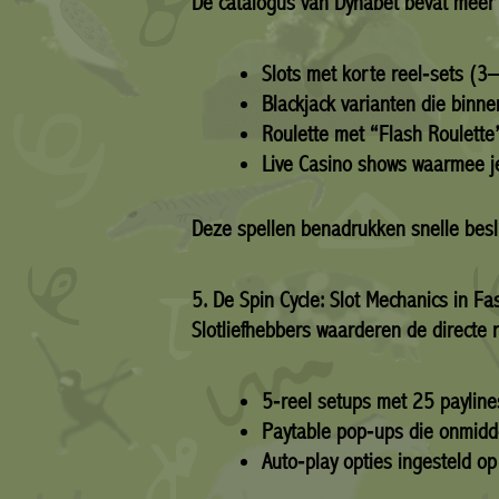
De catalogus van Dynabet bevat meer 
Slots
met korte reel‑sets (3–5 
Blackjack
varianten die binne
Roulette
met “Flash Roulette”
Live Casino
shows waarmee je 
Deze spellen benadrukken snelle beslu
5. De Spin Cycle: Slot Mechanics in F
Slotliefhebbers waarderen de directe re
5‑reel setups met 25 payline
Paytable pop‑ups die onmidde
Auto‑play opties ingesteld op