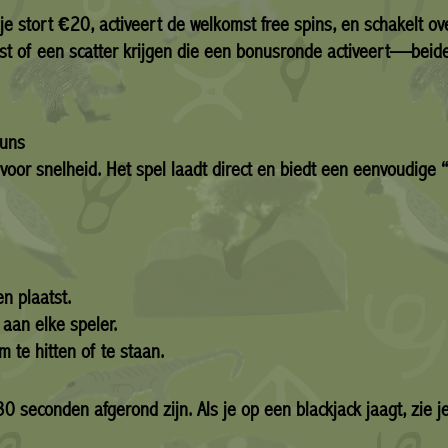
je stort €20, activeert de welkomst free spins, en schakelt ove
nst of een scatter krijgen die een bonusronde activeert—beid
Runs
 voor snelheid. Het spel laadt direct en biedt een eenvoudige “
en plaatst.
aan elke speler.
m te hitten of te staan.
seconden afgerond zijn. Als je op een blackjack jaagt, zie je