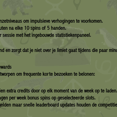
inzetniveaus om impulsieve verhogingen te voorkomen.
uten na elke 10 spins of 5 handen.
er sessie met het ingebouwde statistiekenpaneel.
 en zorgt dat je niet over je limiet gaat tijdens die paar min
ewards
ntworpen om frequente korte bezoeken te belonen:
en extra credits door op elk moment van de week op te laden
en per week bonus spins op geselecteerde slots.
fgelden maar snelle leaderboard updates houden de competitie