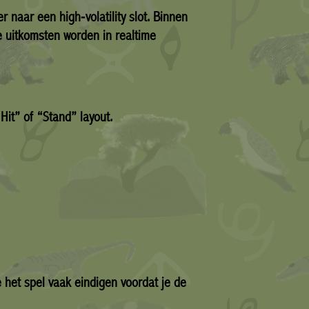
r naar een high‑volatility slot. Binnen
e uitkomsten worden in realtime
Hit” of “Stand” layout.
 het spel vaak eindigen voordat je de