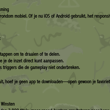
aming
ondom mobiel. Of je nu iOS of Android gebruikt, het responsi
:
tappen om te draaien of te delen.
e je de inzet direct kunt aanpassen.
us triggers die de gameplay niet onderbreken.
ait, hoef je geen app te downloaden—open gewoon je favoriet
e Winsten