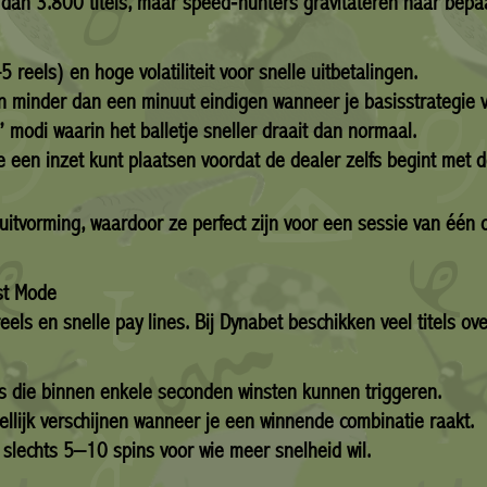
dan 3.800 titels, maar speed‑hunters gravitateren naar bepa
reels) en hoge volatiliteit voor snelle uitbetalingen.
n minder dan een minuut eindigen wanneer je basisstrategie v
 modi waarin het balletje sneller draait dan normaal.
een inzet kunt plaatsen voordat de dealer zelfs begint met d
itvorming, waardoor ze perfect zijn voor een sessie van één 
ast Mode
els en snelle pay lines. Bij Dynabet beschikken veel titels ove
s die binnen enkele seconden winsten kunnen triggeren.
llijk verschijnen wanneer je een winnende combinatie raakt.
 slechts 5–10 spins voor wie meer snelheid wil.