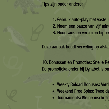
Tips zijn onder andere:
Gebruik auto‑play met vaste 
Neem een pauze van vijf min
Houd wins en verliezen bij p
Deze aanpak houdt verveling op afstand
10. Bonussen en Promoties: Snelle R
De promotiekalender bij Dynabet is o
Weekly Reload Bonuses:
Verdi
Weekend Free Spins:
Twee dag
Tournaments:
Kleine inschrij