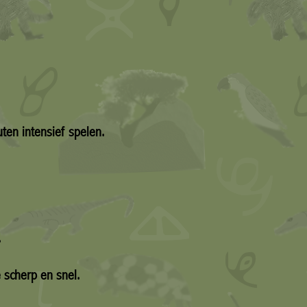
uten intensief spelen.
.
 scherp en snel.