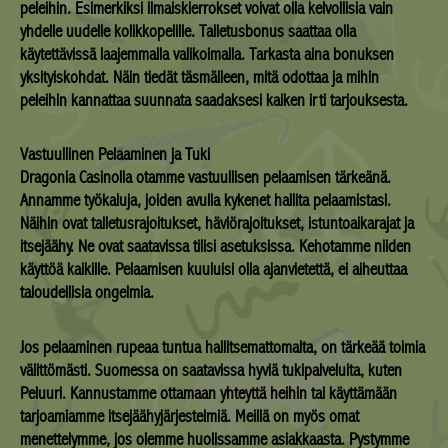
peleihin. Esimerkiksi ilmaiskierrokset voivat olla kelvollisia vain
yhdelle uudelle kolikkopelille. Talletusbonus saattaa olla
käytettävissä laajemmalla valikoimalla. Tarkasta aina bonuksen
yksityiskohdat. Näin tiedät täsmälleen, mitä odottaa ja mihin
peleihin kannattaa suunnata saadaksesi kaiken irti tarjouksesta.
Vastuullinen Pelaaminen ja Tuki
Dragonia Casinolla otamme vastuullisen pelaamisen tärkeänä.
Annamme työkaluja, joiden avulla kykenet hallita pelaamistasi.
Näihin ovat talletusrajoitukset, häviörajoitukset, istuntoaikarajat ja
itsejäähy. Ne ovat saatavissa tilisi asetuksissa. Kehotamme niiden
käyttöä kaikille. Pelaamisen kuuluisi olla ajanvietettä, ei aiheuttaa
taloudellisia ongelmia.
Jos pelaaminen rupeaa tuntua hallitsemattomalta, on tärkeää toimia
välittömästi. Suomessa on saatavissa hyviä tukipalveluita, kuten
Peluuri. Kannustamme ottamaan yhteyttä heihin tai käyttämään
tarjoamiamme itsejäähyjärjestelmiä. Meillä on myös omat
menettelymme, jos olemme huolissamme asiakkaasta. Pystymme