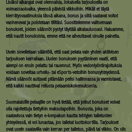
Lisäksi aikarajat ovat olennaisia. Jokaisella tarjouksella on
voimassaoloaika, yleensä päivistä viikkoihin. Mikäli et täytä
kierrätysvaatimuksia tässä aikana, bonus ja siitä saatavat voitot
vanhenevat ja poistetaan tililtäsi. Suosittelemme valitsemaan
bonukset, joiden säännöt pystyt täyttää aikataulussasi. Haluamme,
että nautit bonuksista, emme että ne aiheuttavat sinulle paineita.
Usein sovelletaan sääntöä, että saat pelata vain yhden aktiivisen
tarjouksen kerrallaan. Uuden bonuksen pyytäminen vaatii, että
aiempi on ensin pelattu tai rauennut. Myös vedonlyöntirajoituksia
voidaan soveltaa urheilu- tai eSports-vetoihin bonusyhteydessä.
Nämä säännöt auttavat pitämään pelisi hallinnassa ja varmistavat,
että kaikki nauttivat reilusta pelaamiskokemuksesta.
Suomalaisille pelaajille on hyvä tietää, että jotkut bonukset voivat
olla rajoitettuja tiettyihin maksutapoihin. Bonusta, joka on
saatavissa vain tietyn e-lompakon kautta tehtyjen talletusten
yhteydessä, ei voi lunastaa, jos talletat luottokortilla. Tarjoukset
ovat usein saatavilla vain kerran per talletus, päivä tai viikko. On siis