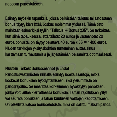
nopeaan panostukseen.
Esiintyy myöskin tapauksia, joissa pelkästään talletus tai ainoastaan
bonus täytyy kierrättää. Joskus molemmat yhdessä. Tämä tieto
mainitaan esimerkiksi tyyliin “Talletus + Bonus x35”. Se tarkoittaa,
kun siinä tapauksessa, että talletat 20 euroa ja vastaanotat 20
euroa bonusta, on täytyy pelattava 40 euroa x 35 = 1400 euroa.
Näiden tarkkojen yksityiskohtien tunteminen auttaa sinua
karttamaan turhautumisia ja järjestämään pelaamista optimaalisesti.
Muutkin Tärkeät Bonussäännöt ja Ehdot
Panostusvaatimusten rinnalla esiintyy useita sääntöjä, mitkä
koskevat bonuksien hyödyntämiseen. Yksi yleisimmistä on
panosrajoitus. Se määrittää korkeimman hyväksytyn panoksen,
jonka voit laittaa kierrättäessä bonuksia. Tämän rajoituksen ylitys
voi seurata bonuksen ja tähän kuuluvien voittojen kadottamiseen.
On oleellista katsoa bonusehdoista, mikä on sallittu maksimipanos.