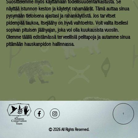
Suosittelemme myös käyttämään todellisuudentarkastusta. Se
näyttää istunnon keston ja käytetyt rahamäärät. Tämä auttaa sinua
pysymään tietoisena ajastasi ja rahankäytöstä. Jos tarvitset
pidempää taukoa, itsejäähy on hyvä vaihtoehto. Voit valita itsellesi
sopivan pituisen jäähyajan, joka voi olla kuukausista vuosiin.
Olemme täällä edistämässä terveellisiä pelitapoja ja autamme sinua
pitämään hauskanpidon hallinnassa.
Facebook-
Instagram
f
© 2026 All Rights Reserved.