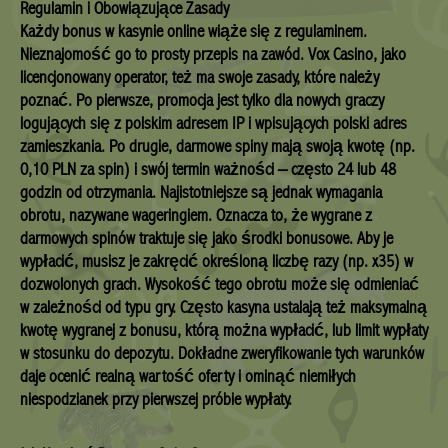
Regulamin i Obowiązujące Zasady
Każdy bonus w kasynie online wiąże się z regulaminem.
Nieznajomość go to prosty przepis na zawód. Vox Casino, jako
licencjonowany operator, też ma swoje zasady, które należy
poznać. Po pierwsze, promocja jest tylko dla nowych graczy
logujących się z polskim adresem IP i wpisujących polski adres
zamieszkania. Po drugie, darmowe spiny mają swoją kwotę (np.
0,10 PLN za spin) i swój termin ważności – często 24 lub 48
godzin od otrzymania. Najistotniejsze są jednak wymagania
obrotu, nazywane wageringiem. Oznacza to, że wygrane z
darmowych spinów traktuje się jako środki bonusowe. Aby je
wypłacić, musisz je zakręcić określoną liczbę razy (np. x35) w
dozwolonych grach. Wysokość tego obrotu może się odmieniać
w zależności od typu gry. Często kasyna ustalają też maksymalną
kwotę wygranej z bonusu, którą można wypłacić, lub limit wypłaty
w stosunku do depozytu. Dokładne zweryfikowanie tych warunków
daje ocenić realną wartość oferty i ominąć niemiłych
niespodzianek przy pierwszej próbie wypłaty.