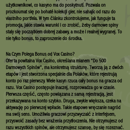
użytkownikowi, co kasyno ma do poskytnutí. Pozwala on
prozkoumat się po bohaté kolekcji gier, nie sahajíc od razu do
vlastního portfela. W tym článku zkontrolujeme, jak funguje ta
promocja, jakie stawia warunki i co zrobić, żeby darmowe spiny
staly się początkiem dobrej zabawy, a może i realnej wygranej. To
nie tylko bonus, to zaproszenie do środka.
Na Czym Polega Bonus od Vox Casino?
Oferta powitalna Vox Casino, określana mianem “Do 500
Darmowych Spinów”, ma konkretną strukturę. Tworzą ją z dwóch
etapów i jest stworzona specjalnie dla Polaków, które rejestrują
konto po raz pierwszy. Wiele kasyn rzuca cały bonus na gracza od
razu. Vox Casino postępuje inaczej, rozprowadza go w czasie.
Pierwsza część, często powiązana z samą rejestracją, jest
przekazywana na konto szybko. Druga, zwykle większa, czeka na
aktywację po pierwszej wpłacie. Takie etapowe wręczanie nagród
ma swój sens. Umożliwia graczowi przyzwyczaić z interfejsem,
przyswoić zasady bez wrażenia przytłoczenia. Nie otrzymujesz od
razu wszystkich spinów, ale otrzymujesz szansę, by się rozeznać.