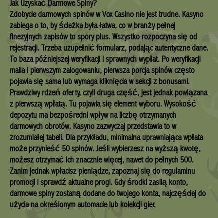
Jak Uzyskać Darmowe Spiny?
Zdobycie darmowych spinów w Vox Casino nie jest trudne. Kasyno
zabiega o to, by ścieżka była łatwa, co w branży pełnej
finezyjnych zapisów to spory plus. Wszystko rozpoczyna się od
rejestracji. Trzeba uzupełnić formularz, podając autentyczne dane.
To baza późniejszej weryfikacji i sprawnych wypłat. Po weryfikacji
maila i pierwszym zalogowaniu, pierwsza porcja spinów często
pojawia się sama lub wymaga kliknięcia w sekcji z bonusami.
Prawdziwy rdzeń oferty, czyli druga część, jest jednak powiązana
z pierwszą wpłatą. Tu pojawia się element wyboru. Wysokość
depozytu ma bezpośredni wpływ na liczbę otrzymanych
darmowych obrotów. Kasyno zazwyczaj przedstawia to w
zrozumiałej tabeli. Dla przykładu, minimalna uprawniająca wpłata
może przynieść 50 spinów. Jeśli wybierzesz na wyższą kwotę,
możesz otrzymać ich znacznie więcej, nawet do pełnych 500.
Zanim jednak wpłacisz pieniądze, zapoznaj się do regulaminu
promocji i sprawdź aktualne progi. Gdy środki zasilą konto,
darmowe spiny zostaną dodane do twojego konta, najczęściej do
użycia na określonym automacie lub kolekcji gier.