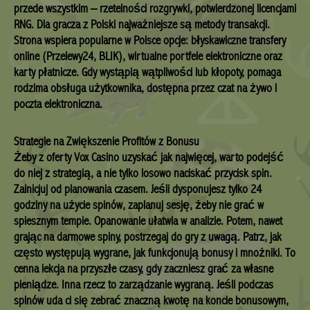
przede wszystkim – rzetelności rozgrywki, potwierdzonej licencjami
RNG. Dla gracza z Polski najważniejsze są metody transakcji.
Strona wspiera popularne w Polsce opcje: błyskawiczne transfery
online (Przelewy24, BLIK), wirtualne portfele elektroniczne oraz
karty płatnicze. Gdy wystąpią wątpliwości lub kłopoty, pomaga
rodzima obsługa użytkownika, dostępna przez czat na żywo i
poczta elektroniczna.
Strategie na Zwiększenie Profitów z Bonusu
Żeby z oferty Vox Casino uzyskać jak najwięcej, warto podejść
do niej z strategią, a nie tylko losowo naciskać przycisk spin.
Zainicjuj od planowania czasem. Jeśli dysponujesz tylko 24
godziny na użycie spinów, zaplanuj sesję, żeby nie grać w
spiesznym tempie. Opanowanie ułatwia w analizie. Potem, nawet
grając na darmowe spiny, postrzegaj do gry z uwagą. Patrz, jak
często występują wygrane, jak funkcjonują bonusy i mnożniki. To
cenna lekcja na przyszłe czasy, gdy zaczniesz grać za własne
pieniądze. Inna rzecz to zarządzanie wygraną. Jeśli podczas
spinów uda ci się zebrać znaczną kwotę na koncie bonusowym,