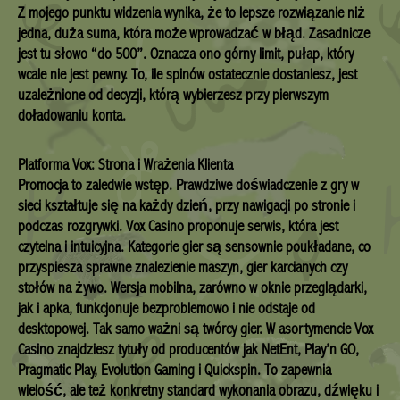
Z mojego punktu widzenia wynika, że to lepsze rozwiązanie niż
jedna, duża suma, która może wprowadzać w błąd. Zasadnicze
jest tu słowo “do 500”. Oznacza ono górny limit, pułap, który
wcale nie jest pewny. To, ile spinów ostatecznie dostaniesz, jest
uzależnione od decyzji, którą wybierzesz przy pierwszym
doładowaniu konta.
Platforma Vox: Strona i Wrażenia Klienta
Promocja to zaledwie wstęp. Prawdziwe doświadczenie z gry w
sieci kształtuje się na każdy dzień, przy nawigacji po stronie i
podczas rozgrywki. Vox Casino proponuje serwis, która jest
czytelna i intuicyjna. Kategorie gier są sensownie poukładane, co
przyspiesza sprawne znalezienie maszyn, gier karcianych czy
stołów na żywo. Wersja mobilna, zarówno w oknie przeglądarki,
jak i apka, funkcjonuje bezproblemowo i nie odstaje od
desktopowej. Tak samo ważni są twórcy gier. W asortymencie Vox
Casino znajdziesz tytuły od producentów jak NetEnt, Play’n GO,
Pragmatic Play, Evolution Gaming i Quickspin. To zapewnia
wielość, ale też konkretny standard wykonania obrazu, dźwięku i