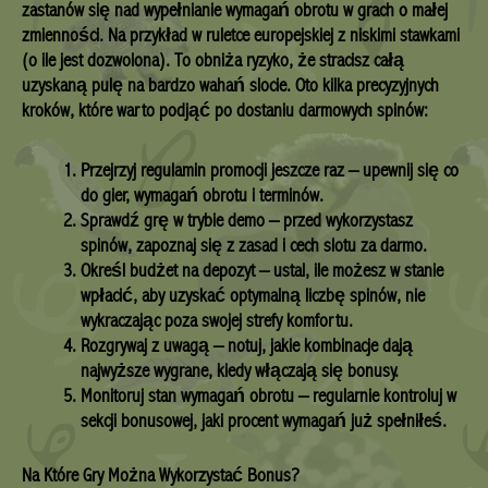
zastanów się nad wypełnianie wymagań obrotu w grach o małej
zmienności. Na przykład w ruletce europejskiej z niskimi stawkami
(o ile jest dozwolona). To obniża ryzyko, że stracisz całą
uzyskaną pulę na bardzo wahań slocie. Oto kilka precyzyjnych
kroków, które warto podjąć po dostaniu darmowych spinów:
Przejrzyj regulamin promocji jeszcze raz
– upewnij się co
do gier, wymagań obrotu i terminów.
Sprawdź grę w trybie demo
– przed wykorzystasz
spinów, zapoznaj się z zasad i cech slotu za darmo.
Określ budżet na depozyt
– ustal, ile możesz w stanie
wpłacić, aby uzyskać optymalną liczbę spinów, nie
wykraczając poza swojej strefy komfortu.
Rozgrywaj z uwagą
– notuj, jakie kombinacje dają
najwyższe wygrane, kiedy włączają się bonusy.
Monitoruj stan wymagań obrotu
– regularnie kontroluj w
sekcji bonusowej, jaki procent wymagań już spełniłeś.
Na Które Gry Można Wykorzystać Bonus?