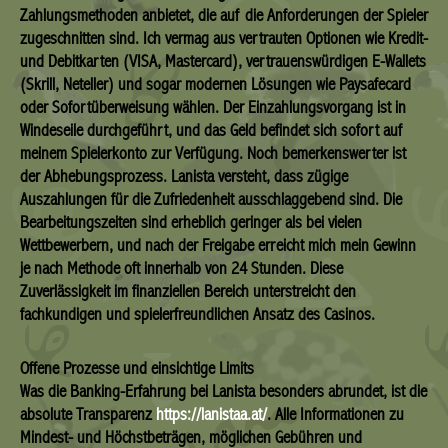
Zahlungsmethoden anbietet, die auf die Anforderungen der Spieler
zugeschnitten sind. Ich vermag aus vertrauten Optionen wie Kredit-
und Debitkarten (VISA, Mastercard), vertrauenswürdigen E-Wallets
(Skrill, Neteller) und sogar modernen Lösungen wie Paysafecard
oder Sofortüberweisung wählen. Der Einzahlungsvorgang ist in
Windeseile durchgeführt, und das Geld befindet sich sofort auf
meinem Spielerkonto zur Verfügung. Noch bemerkenswerter ist
der Abhebungsprozess. Lanista versteht, dass zügige
Auszahlungen für die Zufriedenheit ausschlaggebend sind. Die
Bearbeitungszeiten sind erheblich geringer als bei vielen
Wettbewerbern, und nach der Freigabe erreicht mich mein Gewinn
je nach Methode oft innerhalb von 24 Stunden. Diese
Zuverlässigkeit im finanziellen Bereich unterstreicht den
fachkundigen und spielerfreundlichen Ansatz des Casinos.
Offene Prozesse und einsichtige Limits
Was die Banking-Erfahrung bei Lanista besonders abrundet, ist die
absolute Transparenz
https://lanistaa.at/
. Alle Informationen zu
Mindest- und Höchstbeträgen, möglichen Gebühren und