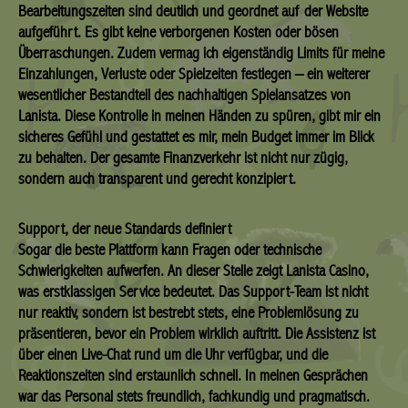
Bearbeitungszeiten sind deutlich und geordnet auf der Website
aufgeführt. Es gibt keine verborgenen Kosten oder bösen
Überraschungen. Zudem vermag ich eigenständig Limits für meine
Einzahlungen, Verluste oder Spielzeiten festlegen – ein weiterer
wesentlicher Bestandteil des nachhaltigen Spielansatzes von
Lanista. Diese Kontrolle in meinen Händen zu spüren, gibt mir ein
sicheres Gefühl und gestattet es mir, mein Budget immer im Blick
zu behalten. Der gesamte Finanzverkehr ist nicht nur zügig,
sondern auch transparent und gerecht konzipiert.
Support, der neue Standards definiert
Sogar die beste Plattform kann Fragen oder technische
Schwierigkeiten aufwerfen. An dieser Stelle zeigt Lanista Casino,
was erstklassigen Service bedeutet. Das Support-Team ist nicht
nur reaktiv, sondern ist bestrebt stets, eine Problemlösung zu
präsentieren, bevor ein Problem wirklich auftritt. Die Assistenz ist
über einen Live-Chat rund um die Uhr verfügbar, und die
Reaktionszeiten sind erstaunlich schnell. In meinen Gesprächen
war das Personal stets freundlich, fachkundig und pragmatisch.