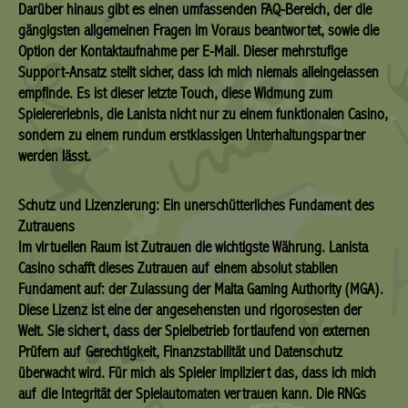
Darüber hinaus gibt es einen umfassenden FAQ-Bereich, der die
gängigsten allgemeinen Fragen im Voraus beantwortet, sowie die
Option der Kontaktaufnahme per E-Mail. Dieser mehrstufige
Support-Ansatz stellt sicher, dass ich mich niemals alleingelassen
empfinde. Es ist dieser letzte Touch, diese Widmung zum
Spielererlebnis, die Lanista nicht nur zu einem funktionalen Casino,
sondern zu einem rundum erstklassigen Unterhaltungspartner
werden lässt.
Schutz und Lizenzierung: Ein unerschütterliches Fundament des
Zutrauens
Im virtuellen Raum ist Zutrauen die wichtigste Währung. Lanista
Casino schafft dieses Zutrauen auf einem absolut stabilen
Fundament auf: der Zulassung der Malta Gaming Authority (MGA).
Diese Lizenz ist eine der angesehensten und rigorosesten der
Welt. Sie sichert, dass der Spielbetrieb fortlaufend von externen
Prüfern auf Gerechtigkeit, Finanzstabilität und Datenschutz
überwacht wird. Für mich als Spieler impliziert das, dass ich mich
auf die Integrität der Spielautomaten vertrauen kann. Die RNGs