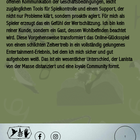
offenen Kommunikation der Geschäftsbedingungen, leicht
zugänglichen Tools für Spielkontrolle und einem Support, der
nicht nur Probleme klärt, sondern proaktiv agiert. Für mich als
Spieler erzeugt das ein Gefühl der Wertschätzung. Ich bin kein
reiner Kunde, sondern ein Gast, dessen Wohlbefinden beachtet
wird. Diese Vorgehensweise transformiert das Online-Glücksspiel
von einem schlichten Zeitvertreib in ein vollständig gelungenes
Entertainment-Erlebnis, bei dem ich mich sicher und gut
aufgehoben weiß. Das ist ein wesentlicher Unterschied, der Lanista
von der Masse distanziert und eine loyale Community formt.
Facebook-
Instagram
f