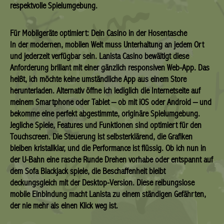
respektvolle Spielumgebung.
Für Mobilgeräte optimiert: Dein Casino in der Hosentasche
In der modernen, mobilen Welt muss Unterhaltung an jedem Ort
und jederzeit verfügbar sein. Lanista Casino bewältigt diese
Anforderung brillant mit einer gänzlich responsiven Web-App. Das
heißt, ich möchte keine umständliche App aus einem Store
herunterladen. Alternativ öffne ich lediglich die Internetseite auf
meinem Smartphone oder Tablet – ob mit iOS oder Android – und
bekomme eine perfekt abgestimmte, originäre Spielumgebung.
Jegliche Spiele, Features und Funktionen sind optimiert für den
Touchscreen. Die Steuerung ist selbsterklärend, die Grafiken
bleiben kristallklar, und die Performance ist flüssig. Ob ich nun in
der U-Bahn eine rasche Runde Drehen vorhabe oder entspannt auf
dem Sofa Blackjack spiele, die Beschaffenheit bleibt
deckungsgleich mit der Desktop-Version. Diese reibungslose
mobile Einbindung macht Lanista zu einem ständigen Gefährten,
der nie mehr als einen Klick weg ist.