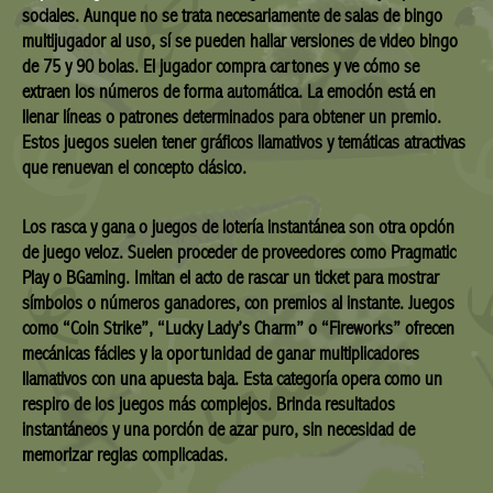
sociales. Aunque no se trata necesariamente de salas de bingo
multijugador al uso, sí se pueden hallar versiones de video bingo
de 75 y 90 bolas. El jugador compra cartones y ve cómo se
extraen los números de forma automática. La emoción está en
llenar líneas o patrones determinados para obtener un premio.
Estos juegos suelen tener gráficos llamativos y temáticas atractivas
que renuevan el concepto clásico.
Los rasca y gana o juegos de lotería instantánea son otra opción
de juego veloz. Suelen proceder de proveedores como Pragmatic
Play o BGaming. Imitan el acto de rascar un ticket para mostrar
símbolos o números ganadores, con premios al instante. Juegos
como “Coin Strike”, “Lucky Lady’s Charm” o “Fireworks” ofrecen
mecánicas fáciles y la oportunidad de ganar multiplicadores
llamativos con una apuesta baja. Esta categoría opera como un
respiro de los juegos más complejos. Brinda resultados
instantáneos y una porción de azar puro, sin necesidad de
memorizar reglas complicadas.