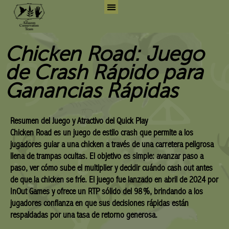
Skip
to
Search for:
Search But
content
Chicken Road: Juego
de Crash Rápido para
Ganancias Rápidas
Resumen del Juego y Atractivo del Quick Play
Chicken Road es un juego de estilo crash que permite a los
jugadores guiar a una chicken a través de una carretera peligrosa
llena de trampas ocultas. El objetivo es simple: avanzar paso a
paso, ver cómo sube el multiplier y decidir cuándo cash out antes
de que la chicken se fríe. El juego fue lanzado en abril de 2024 por
InOut Games y ofrece un RTP sólido del 98 %, brindando a los
jugadores confianza en que sus decisiones rápidas están
respaldadas por una tasa de retorno generosa.