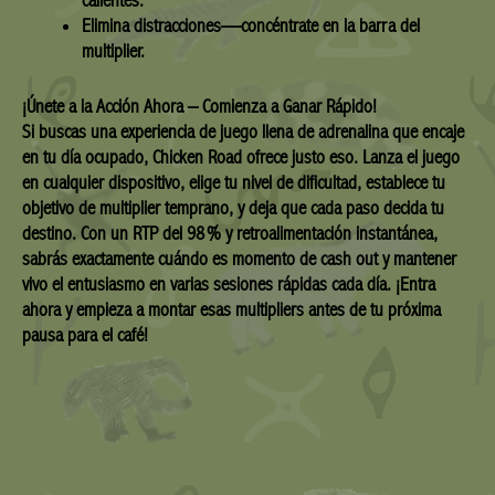
calientes.
Elimina distracciones—concéntrate en la barra del
multiplier.
¡Únete a la Acción Ahora – Comienza a Ganar Rápido!
Si buscas una experiencia de juego llena de adrenalina que encaje
en tu día ocupado, Chicken Road ofrece justo eso. Lanza el juego
en cualquier dispositivo, elige tu nivel de dificultad, establece tu
objetivo de multiplier temprano, y deja que cada paso decida tu
destino. Con un RTP del 98 % y retroalimentación instantánea,
sabrás exactamente cuándo es momento de cash out y mantener
vivo el entusiasmo en varias sesiones rápidas cada día. ¡Entra
ahora y empieza a montar esas multipliers antes de tu próxima
pausa para el café!