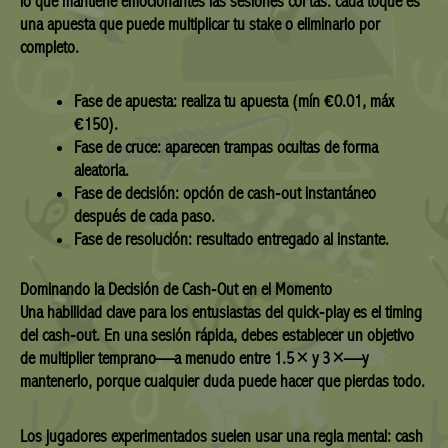
lo que mantiene emocionantes las sesiones cortas: cada toque es
una apuesta que puede multiplicar tu stake o eliminarlo por
completo.
Fase de apuesta: realiza tu apuesta (mín €0.01, máx
€150).
Fase de cruce: aparecen trampas ocultas de forma
aleatoria.
Fase de decisión: opción de cash‑out instantáneo
después de cada paso.
Fase de resolución: resultado entregado al instante.
Dominando la Decisión de Cash‑Out en el Momento
Una habilidad clave para los entusiastas del quick‑play es el timing
del cash‑out. En una sesión rápida, debes establecer un objetivo
de multiplier temprano—a menudo entre 1.5 × y 3 ×—y
mantenerlo, porque cualquier duda puede hacer que pierdas todo.
Los jugadores experimentados suelen usar una regla mental: cash