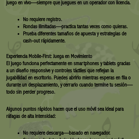
juego en vivo—siempre que juegues en un operador con licencia.
No requiere registro.
Rondas ilimitadas—practica tantas veces como quieras.
Prueba diferentes tamaños de apuesta y estrategias de
cash‑out rápidamente.
Experiencia Mobile-First: Juega en Movimiento
El juego funciona perfectamente en smartphones y tablets gracias
a un diseño responsive y controles táctiles que reflejan la
jugabilidad en escritorio. Puedes abrirlo mientras esperas en fila o
durante un desplazamiento, y cerrarlo cuando termine tu sesión—
todo sin perder progreso.
Algunos puntos rápidos hacen que el uso móvil sea ideal para
ráfagas de alta intensidad:
No requiere descarga—basado en navegador.