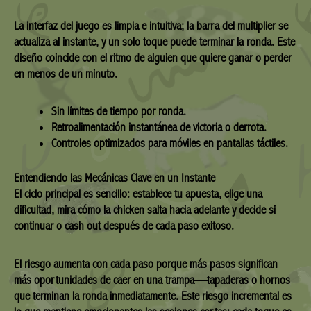
La interfaz del juego es limpia e intuitiva; la barra del multiplier se
actualiza al instante, y un solo toque puede terminar la ronda. Este
diseño coincide con el ritmo de alguien que quiere ganar o perder
en menos de un minuto.
Sin límites de tiempo por ronda.
Retroalimentación instantánea de victoria o derrota.
Controles optimizados para móviles en pantallas táctiles.
Entendiendo las Mecánicas Clave en un Instante
El ciclo principal es sencillo: establece tu apuesta, elige una
dificultad, mira cómo la chicken salta hacia adelante y decide si
continuar o cash out después de cada paso exitoso.
El riesgo aumenta con cada paso porque más pasos significan
más oportunidades de caer en una trampa—tapaderas o hornos
que terminan la ronda inmediatamente. Este riesgo incremental es