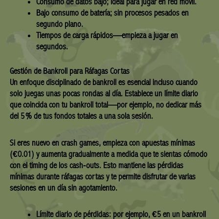
Consumo de datos bajo; ideal para jugar en red móvil.
Bajo consumo de batería; sin procesos pesados en
segundo plano.
Tiempos de carga rápidos—empieza a jugar en
segundos.
Gestión de Bankroll para Ráfagas Cortas
Un enfoque disciplinado de bankroll es esencial incluso cuando
solo juegas unas pocas rondas al día. Establece un límite diario
que coincida con tu bankroll total—por ejemplo, no dedicar más
del 5 % de tus fondos totales a una sola sesión.
Si eres nuevo en crash games, empieza con apuestas mínimas
(€0.01) y aumenta gradualmente a medida que te sientas cómodo
con el timing de los cash‑outs. Esto mantiene las pérdidas
mínimas durante ráfagas cortas y te permite disfrutar de varias
sesiones en un día sin agotamiento.
Límite diario de pérdidas: por ejemplo, €5 en un bankroll