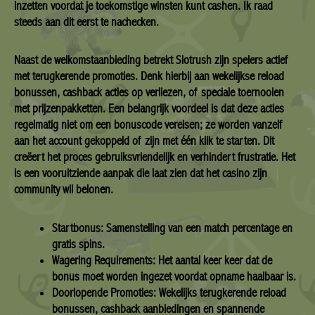
inzetten voordat je toekomstige winsten kunt cashen. Ik raad
steeds aan dit eerst te nachecken.
Naast de welkomstaanbieding betrekt Slotrush zijn spelers actief
met terugkerende promoties. Denk hierbij aan wekelijkse reload
bonussen, cashback acties op verliezen, of speciale toernooien
met prijzenpakketten. Een belangrijk voordeel is dat deze acties
regelmatig niet om een bonuscode vereisen; ze worden vanzelf
aan het account gekoppeld of zijn met één klik te starten. Dit
creëert het proces gebruiksvriendelijk en verhindert frustratie. Het
is een vooruitziende aanpak die laat zien dat het casino zijn
community wil belonen.
Startbonus: Samenstelling van een match percentage en
gratis spins.
Wagering Requirements: Het aantal keer keer dat de
bonus moet worden ingezet voordat opname haalbaar is.
Doorlopende Promoties: Wekelijks terugkerende reload
bonussen, cashback aanbiedingen en spannende