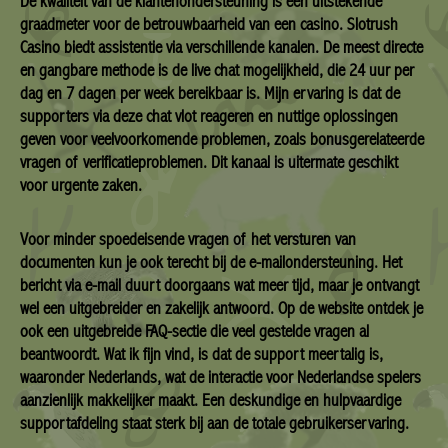
De kwaliteit van de klantenondersteuning is een uitstekende
graadmeter voor de betrouwbaarheid van een casino. Slotrush
Casino biedt assistentie via verschillende kanalen. De meest directe
en gangbare methode is de live chat mogelijkheid, die 24 uur per
dag en 7 dagen per week bereikbaar is. Mijn ervaring is dat de
supporters via deze chat vlot reageren en nuttige oplossingen
geven voor veelvoorkomende problemen, zoals bonusgerelateerde
vragen of verificatieproblemen. Dit kanaal is uitermate geschikt
voor urgente zaken.
Voor minder spoedeisende vragen of het versturen van
documenten kun je ook terecht bij de e-mailondersteuning. Het
bericht via e-mail duurt doorgaans wat meer tijd, maar je ontvangt
wel een uitgebreider en zakelijk antwoord. Op de website ontdek je
ook een uitgebreide FAQ-sectie die veel gestelde vragen al
beantwoordt. Wat ik fijn vind, is dat de support meertalig is,
waaronder Nederlands, wat de interactie voor Nederlandse spelers
aanzienlijk makkelijker maakt. Een deskundige en hulpvaardige
supportafdeling staat sterk bij aan de totale gebruikerservaring.