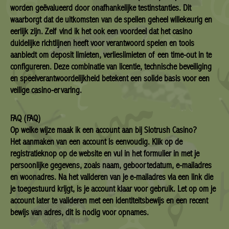
worden geëvalueerd door onafhankelijke testinstanties. Dit
waarborgt dat de uitkomsten van de spellen geheel willekeurig en
eerlijk zijn. Zelf vind ik het ook een voordeel dat het casino
duidelijke richtlijnen heeft voor verantwoord spelen en tools
aanbiedt om deposit limieten, verlieslimieten of een time-out in te
configureren. Deze combinatie van licentie, technische beveiliging
en speelverantwoordelijkheid betekent een solide basis voor een
veilige casino-ervaring.
FAQ (FAQ)
Op welke wijze maak ik een account aan bij Slotrush Casino?
Het aanmaken van een account is eenvoudig. Klik op de
registratieknop op de website en vul in het formulier in met je
persoonlijke gegevens, zoals naam, geboortedatum, e-mailadres
en woonadres. Na het valideren van je e-mailadres via een link die
je toegestuurd krijgt, is je account klaar voor gebruik. Let op om je
account later te valideren met een identiteitsbewijs en een recent
bewijs van adres, dit is nodig voor opnames.