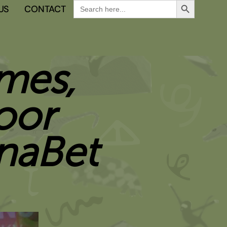
Search
US
CONTACT
for:
mes,
oor
ynaBet