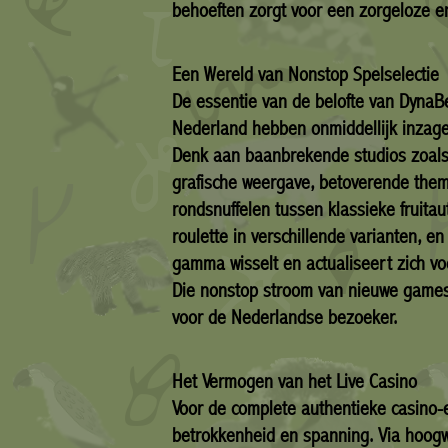
behoeften zorgt voor een zorgeloze en
Een Wereld van Nonstop Spelselectie
De essentie van de belofte van DynaBe
Nederland hebben onmiddellijk inzage
Denk aan baanbrekende studios zoals 
grafische weergave, betoverende thema
rondsnuffelen tussen klassieke fruita
roulette in verschillende varianten, e
gamma wisselt en actualiseert zich vo
Die nonstop stroom van nieuwe games z
voor de Nederlandse bezoeker.
Het Vermogen van het Live Casino
Voor de complete authentieke casino-
betrokkenheid en spanning. Via hoogw