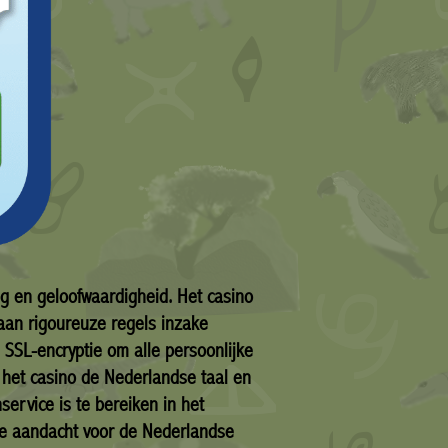
g en geloofwaardigheid. Het casino
 aan rigoureuze regels inzake
 SSL-encryptie om alle persoonlijke
t het casino de Nederlandse taal en
ervice is te bereiken in het
eze aandacht voor de Nederlandse