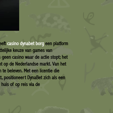
eeft
casino dynabet borg
een platform
ttelijke keuze van games van
geen casino waar de actie stopt; het
cht op de Nederlandse markt. Van het
 te beleven. Met een licentie die
t, positioneert DynaBet zich als een
huis of op reis via de