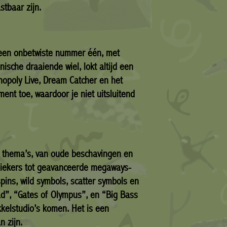
tbaar zijn.
ft een onbetwiste nummer één, met
onische draaiende wiel, lokt altijd een
onopoly Live, Dream Catcher en het
ent toe, waardoor je niet uitsluitend
an thema’s, van oude beschavingen en
ssiekers tot geavanceerde megaways-
pins, wild symbols, scatter symbols en
ad”, “Gates of Olympus”, en “Big Bass
kkelstudio’s komen. Het is een
 zijn.