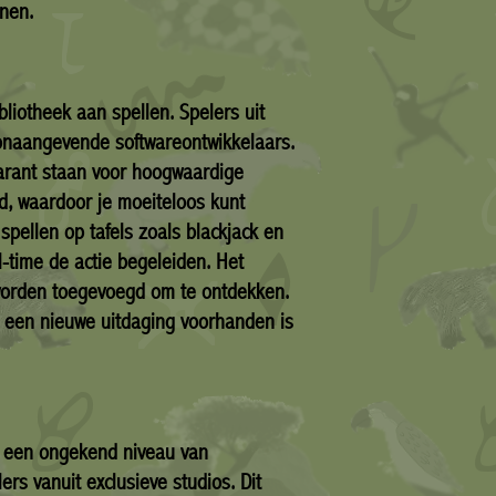
nen.
liotheek aan spellen. Spelers uit
oonaangevende softwareontwikkelaars.
garant staan voor hoogwaardige
rd, waardoor je moeiteloos kunt
pellen op tafels zoals blackjack en
l-time de actie begeleiden. Het
 worden toegevoegd om te ontdekken.
d een nieuwe uitdaging voorhanden is
t een ongekend niveau van
s vanuit exclusieve studios. Dit