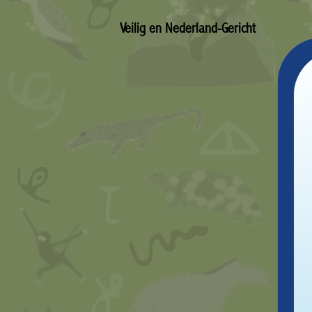
Veilig en Nederland-Gericht