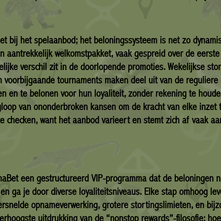
niet bij het spelaanbod; het beloningssysteem is net zo dynami
 aantrekkelijk welkomstpakket, vaak gespreid over de eerste 
elijke verschil zit in de doorlopende promoties. Wekelijkse st
n voorbijgaande tournaments maken deel uit van de reguliere 
n en te belonen voor hun loyaliteit, zonder rekening te houden
ingloop van ononderbroken kansen om de kracht van elke inzet 
 checken, want het aanbod varieert en stemt zich af vaak a
ynaBet een gestructureerd VIP-programma dat de beloningen na
en ga je door diverse loyaliteitsniveaus. Elke stap omhoog lev
rsnelde opnameverwerking, grotere stortingslimieten, en bijz
erhoogste uitdrukking van de “nonstop rewards”-filosofie: ho