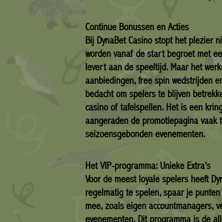
Continue Bonussen en Acties
Bij DynaBet Casino stopt het plezier 
worden vanaf de start begroet met een
levert aan de speeltijd. Maar het werk
aanbiedingen, free spin wedstrijden e
bedacht om spelers te blijven betrekke
casino of tafelspellen. Het is een kr
aangeraden de promotiepagina vaak te
seizoensgebonden evenementen.
Het VIP-programma: Unieke Extra’s
Voor de meest loyale spelers heeft D
regelmatig te spelen, spaar je punten 
mee, zoals eigen accountmanagers, ve
evenementen. Dit programma is de all