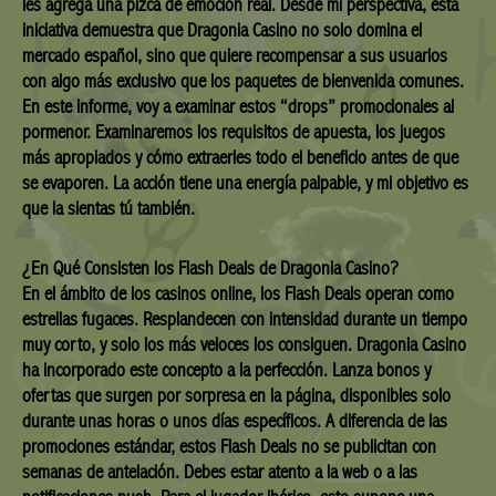
les agrega una pizca de emoción real. Desde mi perspectiva, esta
iniciativa demuestra que Dragonia Casino no solo domina el
mercado español, sino que quiere recompensar a sus usuarios
con algo más exclusivo que los paquetes de bienvenida comunes.
En este informe, voy a examinar estos “drops” promocionales al
pormenor. Examinaremos los requisitos de apuesta, los juegos
más apropiados y cómo extraerles todo el beneficio antes de que
se evaporen. La acción tiene una energía palpable, y mi objetivo es
que la sientas tú también.
¿En Qué Consisten los Flash Deals de Dragonia Casino?
En el ámbito de los casinos online, los Flash Deals operan como
estrellas fugaces. Resplandecen con intensidad durante un tiempo
muy corto, y solo los más veloces los consiguen. Dragonia Casino
ha incorporado este concepto a la perfección. Lanza bonos y
ofertas que surgen por sorpresa en la página, disponibles solo
durante unas horas o unos días específicos. A diferencia de las
promociones estándar, estos Flash Deals no se publicitan con
semanas de antelación. Debes estar atento a la web o a las