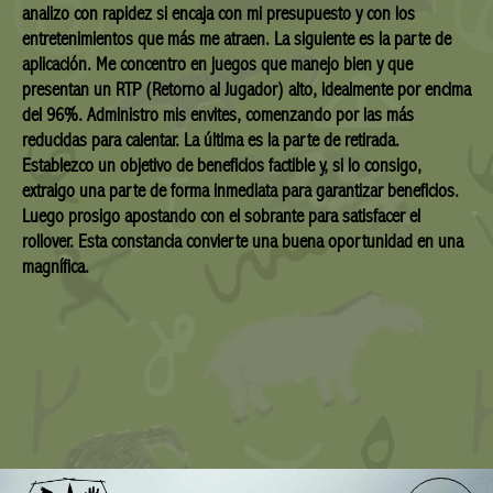
analizo con rapidez si encaja con mi presupuesto y con los
entretenimientos que más me atraen. La siguiente es la parte de
aplicación. Me concentro en juegos que manejo bien y que
presentan un RTP (Retorno al Jugador) alto, idealmente por encima
del 96%. Administro mis envites, comenzando por las más
reducidas para calentar. La última es la parte de retirada.
Establezco un objetivo de beneficios factible y, si lo consigo,
extraigo una parte de forma inmediata para garantizar beneficios.
Luego prosigo apostando con el sobrante para satisfacer el
rollover. Esta constancia convierte una buena oportunidad en una
magnífica.