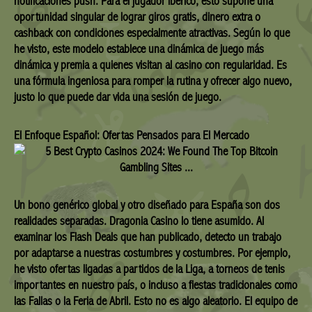
notificaciones push. Para el jugador ibérico, esto supone una
oportunidad singular de lograr giros gratis, dinero extra o
cashback con condiciones especialmente atractivas. Según lo que
he visto, este modelo establece una dinámica de juego más
dinámica y premia a quienes visitan al casino con regularidad. Es
una fórmula ingeniosa para romper la rutina y ofrecer algo nuevo,
justo lo que puede dar vida una sesión de juego.
El Enfoque Español: Ofertas Pensados para El Mercado
Un bono genérico global y otro diseñado para España son dos
realidades separadas. Dragonia Casino lo tiene asumido. Al
examinar los Flash Deals que han publicado, detecto un trabajo
por adaptarse a nuestras costumbres y costumbres. Por ejemplo,
he visto ofertas ligadas a partidos de la Liga, a torneos de tenis
importantes en nuestro país, o incluso a fiestas tradicionales como
las Fallas o la Feria de Abril. Esto no es algo aleatorio. El equipo de