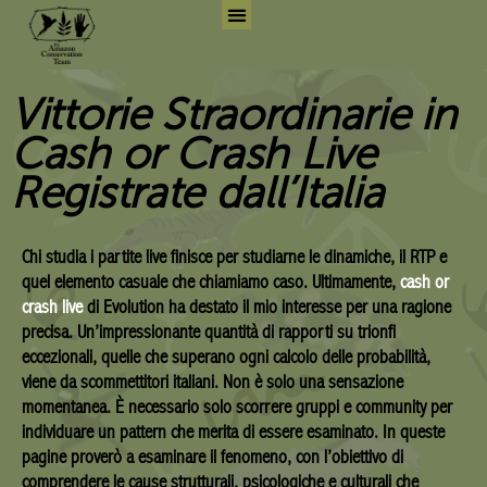
Skip
to
Search for:
Search But
content
Vittorie Straordinarie in
Cash or Crash Live
Registrate dall’Italia
Chi studia i partite live finisce per studiarne le dinamiche, il RTP e
quel elemento casuale che chiamiamo caso. Ultimamente,
cash or
crash live
di Evolution ha destato il mio interesse per una ragione
precisa. Un’impressionante quantità di rapporti su trionfi
eccezionali, quelle che superano ogni calcolo delle probabilità,
viene da scommettitori italiani. Non è solo una sensazione
momentanea. È necessario solo scorrere gruppi e community per
individuare un pattern che merita di essere esaminato. In queste
pagine proverò a esaminare il fenomeno, con l’obiettivo di
comprendere le cause strutturali, psicologiche e culturali che