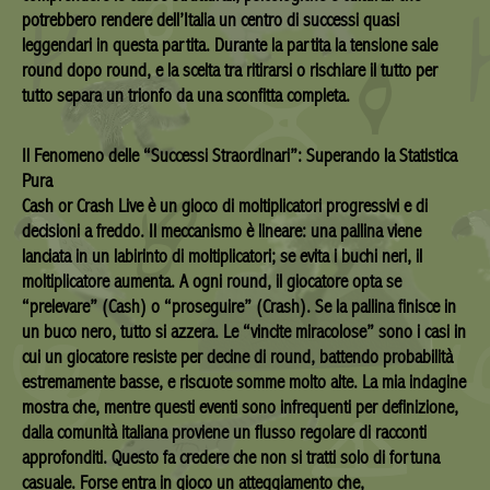
potrebbero rendere dell’Italia un centro di successi quasi
leggendari in questa partita. Durante la partita la tensione sale
round dopo round, e la scelta tra ritirarsi o rischiare il tutto per
tutto separa un trionfo da una sconfitta completa.
Il Fenomeno delle “Successi Straordinari”: Superando la Statistica
Pura
Cash or Crash Live è un gioco di moltiplicatori progressivi e di
decisioni a freddo. Il meccanismo è lineare: una pallina viene
lanciata in un labirinto di moltiplicatori; se evita i buchi neri, il
moltiplicatore aumenta. A ogni round, il giocatore opta se
“prelevare” (Cash) o “proseguire” (Crash). Se la pallina finisce in
un buco nero, tutto si azzera. Le “vincite miracolose” sono i casi in
cui un giocatore resiste per decine di round, battendo probabilità
estremamente basse, e riscuote somme molto alte. La mia indagine
mostra che, mentre questi eventi sono infrequenti per definizione,
dalla comunità italiana proviene un flusso regolare di racconti
approfonditi. Questo fa credere che non si tratti solo di fortuna
casuale. Forse entra in gioco un atteggiamento che,