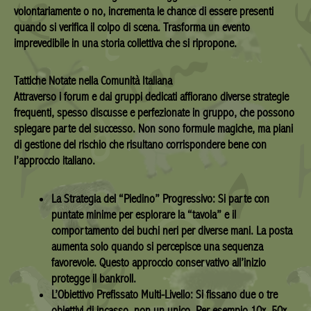
volontariamente o no, incrementa le chance di essere presenti
quando si verifica il colpo di scena. Trasforma un evento
imprevedibile in una storia collettiva che si ripropone.
Tattiche Notate nella Comunità Italiana
Attraverso i forum e dai gruppi dedicati affiorano diverse strategie
frequenti, spesso discusse e perfezionate in gruppo, che possono
spiegare parte del successo. Non sono formule magiche, ma piani
di gestione del rischio che risultano corrispondere bene con
l’approccio italiano.
La Strategia del “Piedino” Progressivo:
Si parte con
puntate minime per esplorare la “tavola” e il
comportamento dei buchi neri per diverse mani. La posta
aumenta solo quando si percepisce una sequenza
favorevole. Questo approccio conservativo all’inizio
protegge il bankroll.
L’Obiettivo Prefissato Multi-Livello:
Si fissano due o tre
obiettivi di incasso, non un unico. Per esempio 10x, 50x,