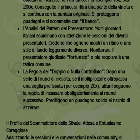
200x. Conseguito il primo, si ritira una parte della vincita e
si continua con la puntata originale. Si proteggono i
guadagni e si scommette con “il banco”.
L’Analisi del Pattern del Presentatore:
Molti giocatori
italiani esaminano con attenzione le sessioni dei diversi
presentatori. Credono che ognuno mostri un ritmo o uno
stile di lancio leggermente diverso. Monitorare il
presentatore giudicato “fortunato” o più regolare è una
tattica comune.
La Regola del “Doppio o Nulla Controllato”:
Dopo una
serie di round di crescita, se il moltiplicatore oltrepassa
una soglia prefissata (per esempio 20x), alcuni seguono
la regola di incassare obbligatoriamente al round
successivo. Prediligono un guadagno solido al rischio di
azzerarsi.
Il Profilo del Scommettitore dello Stivale: Attesa e Entusiasmo
Coraggiosa
Analizzando le sessioni e le conversazioni nelle community, si