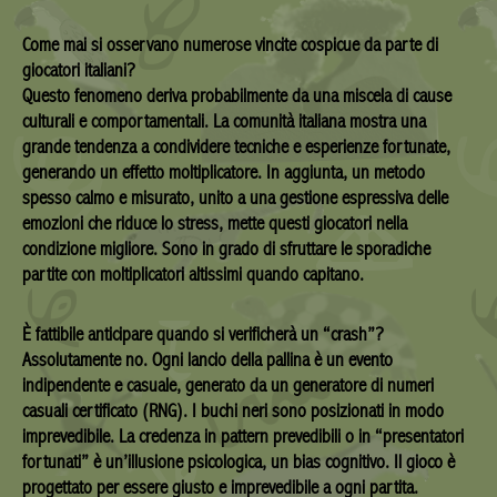
Come mai si osservano numerose vincite cospicue da parte di
giocatori italiani?
Questo fenomeno deriva probabilmente da una miscela di cause
culturali e comportamentali. La comunità italiana mostra una
grande tendenza a condividere tecniche e esperienze fortunate,
generando un effetto moltiplicatore. In aggiunta, un metodo
spesso calmo e misurato, unito a una gestione espressiva delle
emozioni che riduce lo stress, mette questi giocatori nella
condizione migliore. Sono in grado di sfruttare le sporadiche
partite con moltiplicatori altissimi quando capitano.
È fattibile anticipare quando si verificherà un “crash”?
Assolutamente no. Ogni lancio della pallina è un evento
indipendente e casuale, generato da un generatore di numeri
casuali certificato (RNG). I buchi neri sono posizionati in modo
imprevedibile. La credenza in pattern prevedibili o in “presentatori
fortunati” è un’illusione psicologica, un bias cognitivo. Il gioco è
progettato per essere giusto e imprevedibile a ogni partita.