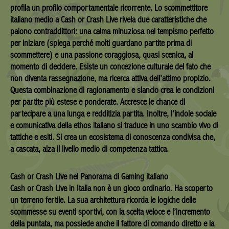
profila un profilo comportamentale ricorrente. Lo scommettitore
italiano medio a Cash or Crash Live rivela due caratteristiche che
paiono contraddittori: una calma minuziosa nel tempismo perfetto
per iniziare (spiega perché molti guardano partite prima di
scommettere) e una passione coraggiosa, quasi scenica, al
momento di decidere. Esiste un concezione culturale del fato che
non diventa rassegnazione, ma ricerca attiva dell’attimo propizio.
Questa combinazione di ragionamento e slancio crea le condizioni
per partite più estese e ponderate. Accresce le chance di
partecipare a una lunga e redditizia partita. Inoltre, l’indole sociale
e comunicativa della ethos italiano si traduce in uno scambio vivo di
tattiche e esiti. Si crea un ecosistema di conoscenza condivisa che,
a cascata, alza il livello medio di competenza tattica.
Cash or Crash Live nel Panorama di Gaming italiano
Cash or Crash Live in Italia non è un gioco ordinario. Ha scoperto
un terreno fertile. La sua architettura ricorda le logiche delle
scommesse su eventi sportivi, con la scelta veloce e l’incremento
della puntata, ma possiede anche il fattore di comando diretto e la