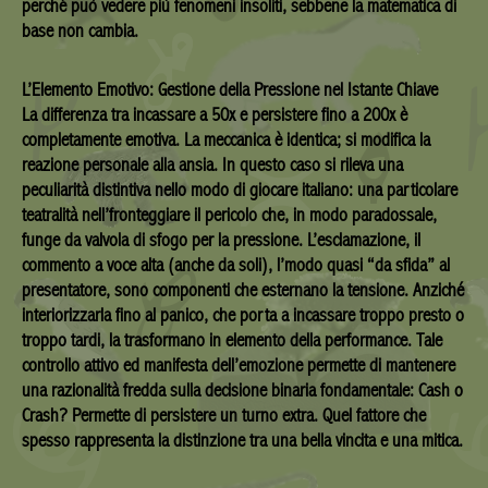
perché può vedere più fenomeni insoliti, sebbene la matematica di
base non cambia.
L’Elemento Emotivo: Gestione della Pressione nel Istante Chiave
La differenza tra incassare a 50x e persistere fino a 200x è
completamente emotiva. La meccanica è identica; si modifica la
reazione personale alla ansia. In questo caso si rileva una
peculiarità distintiva nello modo di giocare italiano: una particolare
teatralità nell’fronteggiare il pericolo che, in modo paradossale,
funge da valvola di sfogo per la pressione. L’esclamazione, il
commento a voce alta (anche da soli), l’modo quasi “da sfida” al
presentatore, sono componenti che esternano la tensione. Anziché
interiorizzarla fino al panico, che porta a incassare troppo presto o
troppo tardi, la trasformano in elemento della performance. Tale
controllo attivo ed manifesta dell’emozione permette di mantenere
una razionalità fredda sulla decisione binaria fondamentale: Cash o
Crash? Permette di persistere un turno extra. Quel fattore che
spesso rappresenta la distinzione tra una bella vincita e una mitica.