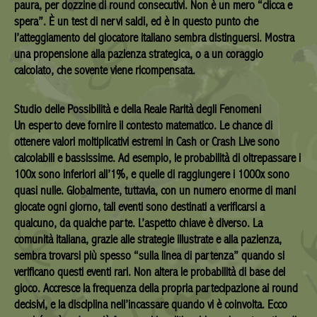
paura, per dozzine di round consecutivi. Non è un mero “clicca e
spera”. È un test di nervi saldi, ed è in questo punto che
l’atteggiamento del giocatore italiano sembra distinguersi. Mostra
una propensione alla pazienza strategica, o a un coraggio
calcolato, che sovente viene ricompensata.
Studio delle Possibilità e della Reale Rarità degli Fenomeni
Un esperto deve fornire il contesto matematico. Le chance di
ottenere valori moltiplicativi estremi in Cash or Crash Live sono
calcolabili e bassissime. Ad esempio, le probabilità di oltrepassare i
100x sono inferiori all’1%, e quelle di raggiungere i 1000x sono
quasi nulle. Globalmente, tuttavia, con un numero enorme di mani
giocate ogni giorno, tali eventi sono destinati a verificarsi a
qualcuno, da qualche parte. L’aspetto chiave è diverso. La
comunità italiana, grazie alle strategie illustrate e alla pazienza,
sembra trovarsi più spesso “sulla linea di partenza” quando si
verificano questi eventi rari. Non altera le probabilità di base del
gioco. Accresce la frequenza della propria partecipazione ai round
decisivi, e la disciplina nell’incassare quando vi è coinvolta. Ecco