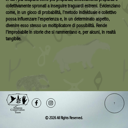
collettivamente spronati a inseguire traguardi estremi. Evidenziano
come, in un gioco di probabilità, l’metodo individuale e collettivo
possa influenzare l’esperienza e, in un determinato aspetto,
divenire esso stesso un moltiplicatore di possibilità. Rende
l’improbabile in storie che si rammentano e, per alcuni, in realtà
tangibile.
Facebook-
Instagram
f
© 2026 All Rights Reserved.