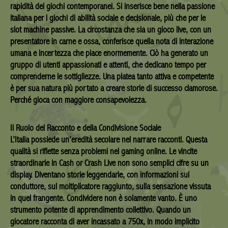
rapidità dei giochi contemporanei. Si inserisce bene nella passione
italiana per i giochi di abilità sociale e decisionale, più che per le
slot machine passive. La circostanza che sia un gioco live, con un
presentatore in carne e ossa, conferisce quella nota di interazione
umana e incertezza che piace enormemente. Ciò ha generato un
gruppo di utenti appassionati e attenti, che dedicano tempo per
comprenderne le sottigliezze. Una platea tanto attiva e competente
è per sua natura più portato a creare storie di successo clamorose.
Perché gioca con maggiore consapevolezza.
Il Ruolo del Racconto e della Condivisione Sociale
L’Italia possiede un’eredità secolare nel narrare racconti. Questa
qualità si riflette senza problemi nel gaming online. Le vincite
straordinarie in Cash or Crash Live non sono semplici cifre su un
display. Diventano storie leggendarie, con informazioni sul
conduttore, sul moltiplicatore raggiunto, sulla sensazione vissuta
in quel frangente. Condividere non è solamente vanto. È uno
strumento potente di apprendimento collettivo. Quando un
giocatore racconta di aver incassato a 750x, in modo implicito