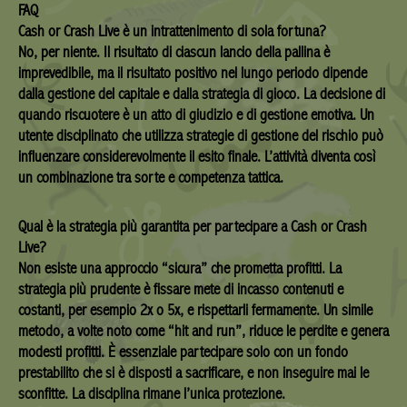
FAQ
Cash or Crash Live è un intrattenimento di sola fortuna?
No, per niente. Il risultato di ciascun lancio della pallina è
imprevedibile, ma il risultato positivo nel lungo periodo dipende
dalla gestione del capitale e dalla strategia di gioco. La decisione di
quando riscuotere è un atto di giudizio e di gestione emotiva. Un
utente disciplinato che utilizza strategie di gestione del rischio può
influenzare considerevolmente il esito finale. L’attività diventa così
un combinazione tra sorte e competenza tattica.
Qual è la strategia più garantita per partecipare a Cash or Crash
Live?
Non esiste una approccio “sicura” che prometta profitti. La
strategia più prudente è fissare mete di incasso contenuti e
costanti, per esempio 2x o 5x, e rispettarli fermamente. Un simile
metodo, a volte noto come “hit and run”, riduce le perdite e genera
modesti profitti. È essenziale partecipare solo con un fondo
prestabilito che si è disposti a sacrificare, e non inseguire mai le
sconfitte. La disciplina rimane l’unica protezione.