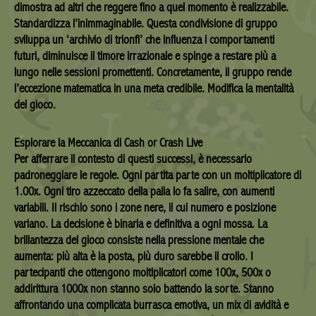
dimostra ad altri che reggere fino a quel momento è realizzabile.
Standardizza l’inimmaginabile. Questa condivisione di gruppo
sviluppa un ‘archivio di trionfi’ che influenza i comportamenti
futuri, diminuisce il timore irrazionale e spinge a restare più a
lungo nelle sessioni promettenti. Concretamente, il gruppo rende
l’eccezione matematica in una meta credibile. Modifica la mentalità
del gioco.
Esplorare la Meccanica di Cash or Crash Live
Per afferrare il contesto di questi successi, è necessario
padroneggiare le regole. Ogni partita parte con un moltiplicatore di
1.00x. Ogni tiro azzeccato della palla lo fa salire, con aumenti
variabili. Il rischio sono i zone nere, il cui numero e posizione
variano. La decisione è binaria e definitiva a ogni mossa. La
brillantezza del gioco consiste nella pressione mentale che
aumenta: più alta è la posta, più duro sarebbe il crollo. I
partecipanti che ottengono moltiplicatori come 100x, 500x o
addirittura 1000x non stanno solo battendo la sorte. Stanno
affrontando una complicata burrasca emotiva, un mix di avidità e