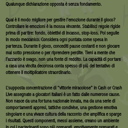
Qualunque dichiarazione opposta è senza fondamento.
Qual è il modo migliore per gestire l’emozione durante il gioco?
Controllare le emozioni è la mossa vincente. Stabilisci regole rigide
prima di partire: fondo, obiettivi di incasso, stop-loss. Poi seguile
in modo meccanico. Considera ogni puntata come spesa in
partenza. Durante il gioco, concediti pause costanti e non giocare
mai sotto pressione o per riprendere perdite. Tieni a mente che
l’azzardo è svago, non una fonte di reddito. La capacità di portare
a casa una vincita decorosa conta spesso di più del tentativo di
ottenere il moltiplicatore straordinario.
L’supposta concentrazione di “vittorie miracolose” in Cash or Crash
Live assegnate a giocatori italiani è un fatto dalle numerose cause.
Non nasce da una fortuna nazionale innata, ma da una serie di
comportamenti appresi, tattiche condivise, una gestione emotiva
singolare e una vivace cultura della racconto che amplifica e sparge
i risultati. Questi componenti, messi assieme, creano un ambiente
in cui i partecipanti sono più preparati, emotivamente preparati e