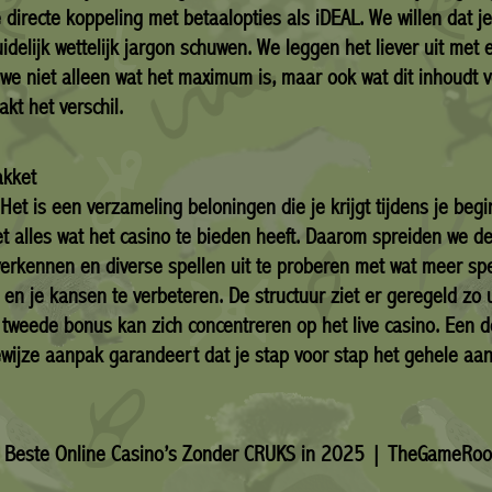
 directe koppeling met betaalopties als iDEAL. We willen dat 
delijk wettelijk jargon schuwen. We leggen het liever uit met een
 niet alleen wat het maximum is, maar ook wat dit inhoudt voor
kt het verschil.
akket
et is een verzameling beloningen die je krijgt tijdens je begi
met alles wat het casino te bieden heeft. Daarom spreiden we d
 verkennen en diverse spellen uit te proberen met wat meer spe
en je kansen te verbeteren. De structuur ziet er geregeld zo u
 tweede bonus kan zich concentreren op het live casino. Een 
ewijze aanpak garandeert dat je stap voor stap het gehele aa