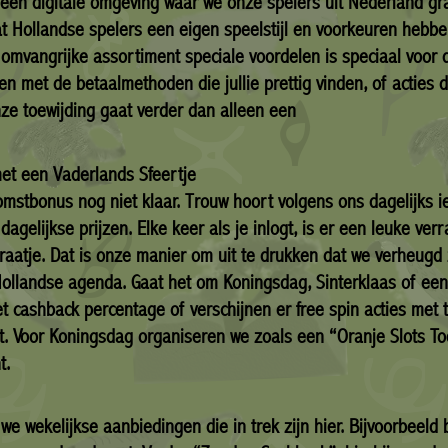
, een digitale omgeving waar we onze spelers uit Nederland gr
dat Hollandse spelers een eigen speelstijl en voorkeuren hebbe
s omvangrijke assortiment speciale voordelen is speciaal voor
 met de betaalmethoden die jullie prettig vinden, of acties 
nze toewijding gaat verder dan alleen een
et een Vaderlands Sfeertje
komstbonus nog niet klaar. Trouw hoort volgens ons dagelijks
gelijkse prijzen. Elke keer als je inlogt, is er een leuke verr
traatje. Dat is onze manier om uit te drukken dat we verheugd
Hollandse agenda. Gaat het om Koningsdag, Sinterklaas of een
t cashback percentage of verschijnen er free spin acties met t
. Voor Koningsdag organiseren we zoals een “Oranje Slots Toe
t.
e wekelijkse aanbiedingen die in trek zijn hier. Bijvoorbeel