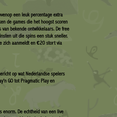
 Bovenop een leuk percentage extra
ijken de games die het hoogst scoren
s van bekende ontwikkelaars. De free
sten uit die spins een stuk sneller.
e zich aanmeldt en €20 stort via
gericht op wat Nederlandse spelers
ay’n GO tot Pragmatic Play en
js enorm. De echtheid van een live