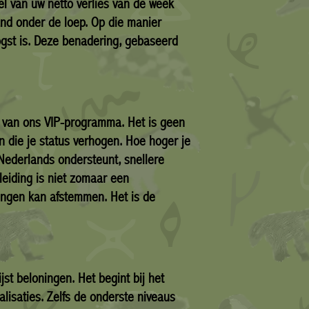
l van uw netto verlies van de week
and onder de loep. Op die manier
gst is. Deze benadering, gebaseerd
s van ons VIP-programma. Het is geen
 die je status verhogen. Hoe hoger je
Nederlands ondersteunt, snellere
eiding is niet zomaar een
ingen kan afstemmen. Het is de
jst beloningen. Het begint bij het
alisaties. Zelfs de onderste niveaus