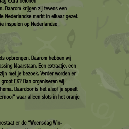
aag extra belonen
n. Daarom krijgen zij tevens een
 de Nederlandse markt in elkaar gezet.
die inspelen op Nederlandse
 iets opbrengen. Daarom hebben wij
assing klaarstaan. Een extraatje, een
 zijn met je bezoek. Verder worden er
 groot EK? Dan organiseren wij
hema. Daardoor is het alsof je speelt
rnooi” waar alleen slots in het oranje
d bestaat er de “Woensdag Win-