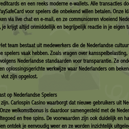
creditcards en een reeks moderne e-wallets. Alle transacties 
ySafeCard voor spelers die onbekend willen betalen. Onze kla
ken via live chat en e-mail, en ze communiceren vloeiend Nede
rijgt altijd onmiddellijk en begrijpelijk reactie in je eigen t
Het team bestaat uit medewerkers die de Nederlandse cultuur e
 spelers vaak hebben. Zoals vragen over kansspelbelasting, d
 volgens Nederlandse standaarden voor transparantie. Ze onde
en oplossingsgerichte werkwijze waar Nederlanders om bekend 
lot zijn opgelost.
st op Nederlandse Spelers
zijn. Carlospin Casino waarborgt dat nieuwe gebruikers uit N
 Onze welkomstbonus is daardoor samengesteld met de Nederla
eltegoed en free spins. De voorwaarden zijn ook duidelijk en 
den ontdek je eenvoudig weer en ze worden inzichtelijk uitgele