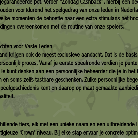
gegarandeerde pot. Verder “Zondag Cashback”, hierbij een dee
j houden voortdurend het spelgedrag van onze leden in Nederl
elke momenten de behoefte naar een extra stimulans het hoo
edingen overeenkomen met de routine van onze spelers.
chten voor Vaste Leden
and krijgen ook de meest exclusieve aandacht. Dat is de basi
oonlijk proces. Vanaf je eerste speelronde verdien je punten
Je kunt denken aan een persoonlijke beheerder die je in het 
en soms zelfs tastbare geschenken. Zulke persoonlijke begel
 speelgeschiedenis kent en daarop op maat gemaakte aanbied
liteit.
hillende tiers, elk met een unieke naam en een uitbreidende li
tigieuze ‘Crown’-niveau. Bij elke stap ervaar je concrete optim