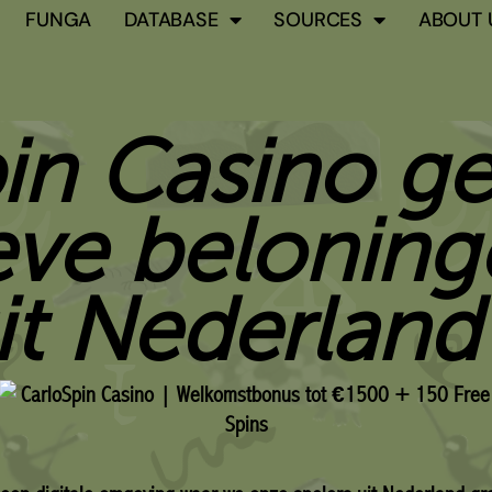
FUNGA
DATABASE
SOURCES
ABOUT 
in Casino ge
eve beloning
it Nederland