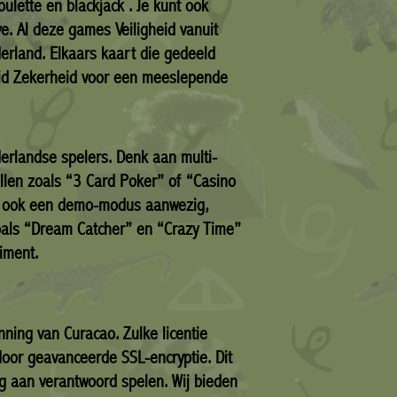
oulette en blackjack . Je kunt ook
e. Al deze games Veiligheid vanuit
erland. Elkaars kaart die gedeeld
eid Zekerheid voor een meeslepende
erlandse spelers. Denk aan multi-
llen zoals “3 Card Poker” of “Casino
er ook een demo-modus aanwezig,
zoals “Dream Catcher” en “Crazy Time”
iment.
ning van Curacao. Zulke licentie
d door geavanceerde SSL-encryptie. Dit
g aan verantwoord spelen. Wij bieden