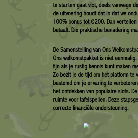
te starten gaat vlot, deels vanwege de
de uitvoering houdt dat in dat we ondui
100% bonus tot €200. Dan vertellen we
betaalt. Die praktische benadering maa
De Samenstelling van Ons Welkomstp
Ons welkomstpakket is niet eenmalig. H
fijn als je rustig kennis kunt maken 
Zo bezit je de tijd om het platform te
bestemd om je ervaring te verbeteren 
het ontdekken van populaire slots. De
ruimte voor tafelspellen. Deze stapsg
correcte financiële ondersteuning.