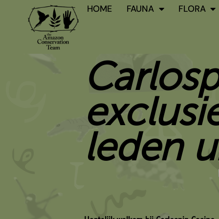
Skip
HOME
FAUNA
FLORA
to
content
Carlosp
exclusi
leden u