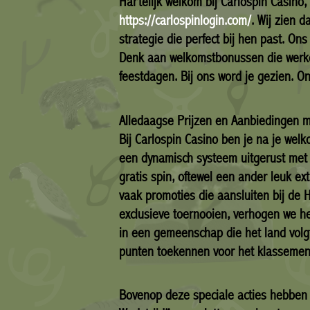
Hartelijk welkom bij Carlospin Casino
https://carlospinlogin.com/
. Wij zien 
strategie die perfect bij hen past. On
Denk aan welkomstbonussen die werken
feestdagen. Bij ons word je gezien. O
Alledaagse Prijzen en Aanbiedingen m
Bij Carlospin Casino ben je na je wel
een dynamisch systeem uitgerust met da
gratis spin, oftewel een ander leuk ex
vaak promoties die aansluiten bij de 
exclusieve toernooien, verhogen we he
in een gemeenschap die het land volgt
punten toekennen voor het klassemen
Bovenop deze speciale acties hebben w