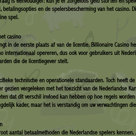
raag is eenvoudiger: kun je er zorgeloos geld storten en spel
, betalingsopties en de spelersbescherming van het casino. Dit
ine spel.
et casino
gt in de eerste plaats af van de licentie. Billionaire Casino hee
o internationaal opereren, dus ook voor gebruikers uit Nederlan
den die de licentiegever stelt.
ecifieke technische en operationele standaarden. Toch heeft d
er gezien vergeleken met het toezicht van de Nederlandse Kan
weten dat dit verschil invloed kan hebben op hoe regels word
ugdelijk kader, maar het is verstandig om uw verwachtingen d
n
root aantal betaalmethoden die Nederlandse spelers kennen. J