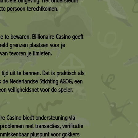
nanciële omgeving. Het ondersteunt
ecte persoon terechtkomen.
 te bewaren. Billionaire Casino geeft
beeld grenzen plaatsen voor je
van tevoren je limieten.
tijd uit te bannen. Dat is praktisch als
ls de Nederlandse Stichting AGOG, een
n veiligheidsnet voor de speler.
ire Casino biedt ondersteuning via
problemen met transacties, verificatie
n onmiskenbaar pluspunt voor gokkers