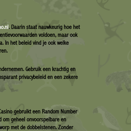
no.nl
. Daarin staat nauwkeurig hoe het
icentievoorwaarden voldoen, maar ook
 In het beleid vind je ook welke
ren.
 ondernemen. Gebruik een krachtig en
sparant privacybeleid en een zekere
ire Casino gebruikt een Random Number
rd om geheel onvoorspelbare en
 worp met de dobbelstenen. Zonder