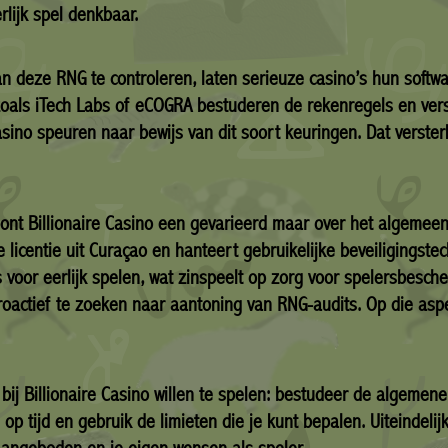
lijk spel denkbaar.
 deze RNG te controleren, laten serieuze casino’s hun softwa
zoals iTech Labs of eCOGRA bestuderen de rekenregels en verst
sino speuren naar bewijs van dit soort keuringen. Dat versterk
oont Billionaire Casino een gevarieerd maar over het algemeen
e licentie uit Curaçao en hanteert gebruikelijke beveiligingste
voor eerlijk spelen, wat zinspeelt op zorg voor spelersbesche
proactief te zoeken naar aantoning van RNG-audits. Op die asp
bij Billionaire Casino willen te spelen: bestudeer de algemen
 op tijd en gebruik de limieten die je kunt bepalen. Uiteindelij