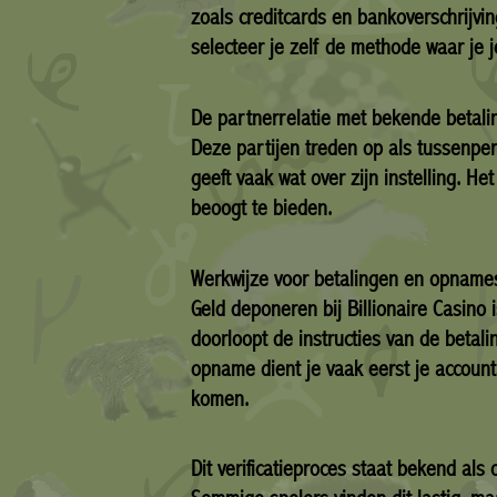
zoals creditcards en bankoverschrijvin
selecteer je zelf de methode waar je je
De partnerrelatie met bekende betalin
Deze partijen treden op als tussenper
geeft vaak wat over zijn instelling. He
beoogt te bieden.
Werkwijze voor betalingen en opname
Geld deponeren bij Billionaire Casino 
doorloopt de instructies van de betal
opname dient je vaak eerst je account 
komen.
Dit verificatieproces staat bekend als