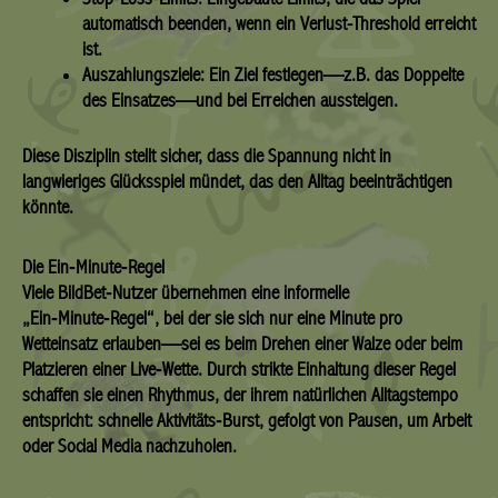
automatisch beenden, wenn ein Verlust-Threshold erreicht
ist.
Auszahlungsziele:
Ein Ziel festlegen—z.B. das Doppelte
des Einsatzes—und bei Erreichen aussteigen.
Diese Disziplin stellt sicher, dass die Spannung nicht in
langwieriges Glücksspiel mündet, das den Alltag beeinträchtigen
könnte.
Die Ein‑Minute‑Regel
Viele BildBet‑Nutzer übernehmen eine informelle
„Ein‑Minute‑Regel“, bei der sie sich nur eine Minute pro
Wetteinsatz erlauben—sei es beim Drehen einer Walze oder beim
Platzieren einer Live‑Wette. Durch strikte Einhaltung dieser Regel
schaffen sie einen Rhythmus, der ihrem natürlichen Alltagstempo
entspricht: schnelle Aktivitäts‑Burst, gefolgt von Pausen, um Arbeit
oder Social Media nachzuholen.