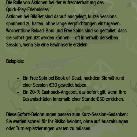
Die Rolle von Aktionen bei der Aufrechterhaltung des
Quick‑Play‑Erlebnisses
Aktionen bei BildBet sind darauf ausgelegt, kurze Sessions
spannend zu halten, ohne lange Verpflichtungen einzugehen.
Wöchentliche Reload‑Boni und Free Spins sind so gestaltet, dass
sie sofort genutzt werden können—oft innerhalb derselben
Session, wenn Sie eine Gewinnserie erzielen.
Beispiele:
Ein Free Spin bei Book of Dead, nachdem Sie während
einer Session €30 gewettet haben.
Ein 20‑% Cashback‑Angebot, das sofort gilt, wenn Ihre
Gesamtschäden innerhalb einer Stunde €50 erreichen.
Diese Sofort‑Belohnungen passen zum Kurz‑Session‑Gedanken:
Sie werden schnell für Ihr Risiko belohnt, ohne auf Auszahlungen
oder Turnierplatzierungen warten zu müssen.