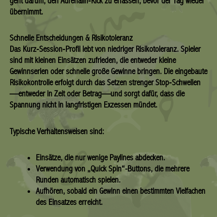
geht darum, den Adrenalin‑Kick zu erfassen, bevor der Tag wieder
übernimmt.
Schnelle Entscheidungen & Risikotoleranz
Das Kurz‑Session‑Profil lebt von niedriger Risikotoleranz. Spieler
sind mit kleinen Einsätzen zufrieden, die entweder kleine
Gewinnserien oder schnelle große Gewinne bringen. Die eingebaute
Risikokontrolle erfolgt durch das Setzen strenger Stop‑Schwellen
—entweder in Zeit oder Betrag—und sorgt dafür, dass die
Spannung nicht in langfristigen Exzessen mündet.
Typische Verhaltensweisen sind:
Einsätze, die nur wenige Paylines abdecken.
Verwendung von „Quick Spin“-Buttons, die mehrere
Runden automatisch spielen.
Aufhören, sobald ein Gewinn einen bestimmten Vielfachen
des Einsatzes erreicht.