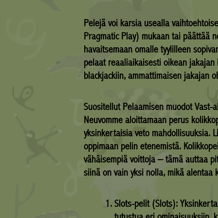
Pelejä voi karsia usealla vaihtoehtoisel
Pragmatic Play) mukaan tai päättää ne,
havaitsemaan omalle tyylilleen sopivan 
pelaat reaaliaikaisesti oikean jakaja
blackjackiin, ammattimaisen jakajan o
Suositellut Pelaamisen muodot Vast-al
Neuvomme aloittamaan perus kolikkopele
yksinkertaisia veto mahdollisuuksia. L
oppimaan pelin etenemistä. Kolikkopele
vähäisempiä voittoja – tämä auttaa pi
siinä on vain yksi nolla, mikä alentaa
Slots-pelit (Slots): Yksinker
tutustua eri ominaisuuksiin, k