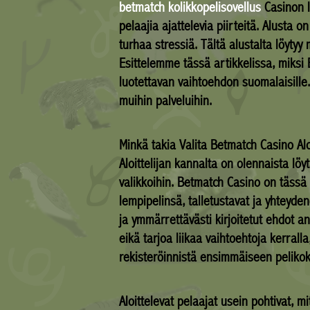
betmatch kolikkopelisovellus
Casinon l
pelaajia ajattelevia piirteitä. Alusta 
turhaa stressiä. Tältä alustalta löyt
Esittelemme tässä artikkelissa, miksi 
luotettavan vaihtoehdon suomalaisille
muihin palveluihin.
Minkä takia Valita Betmatch Casino Al
Aloittelijan kannalta on olennaista lö
valikkoihin. Betmatch Casino on tässä
lempipelinsä, talletustavat ja yhteyde
ja ymmärrettävästi kirjoitetut ehdot a
eikä tarjoa liikaa vaihtoehtoja kerra
rekisteröinnistä ensimmäiseen peliko
Aloittelevat pelaajat usein pohtivat, m