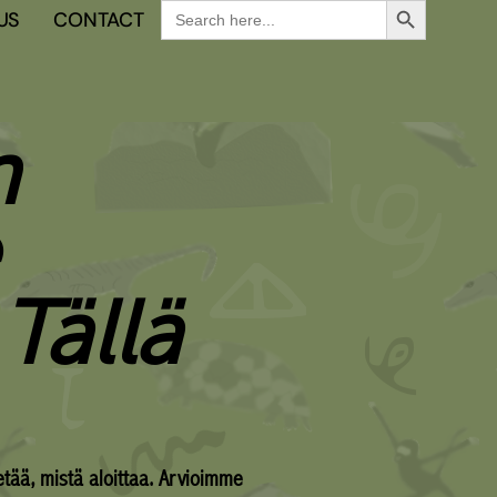
Search
US
CONTACT
for:
n
Tällä
tää, mistä aloittaa. Arvioimme