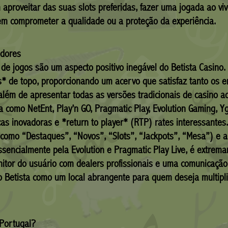
roveitar das suas slots preferidas, fazer uma jogada ao vivo
sem comprometer a qualidade ou a proteção da experiência.
edores
 de jogos são um aspecto positivo inegável do Betista Casino
* de topo, proporcionando um acervo que satisfaz tanto os en
lém de apresentar todas as versões tradicionais de casino ao
a como NetEnt, Play’n GO, Pragmatic Play, Evolution Gaming, Y
s inovadoras e *return to player* (RTP) rates interessantes. 
como “Destaques”, “Novos”, “Slots”, “Jackpots”, “Mesa”) e a
essencialmente pela Evolution e Pragmatic Play Live, é extre
nitor do usuário com dealers profissionais e uma comunicação
 o Betista como um local abrangente para quem deseja multipli
 Portugal?