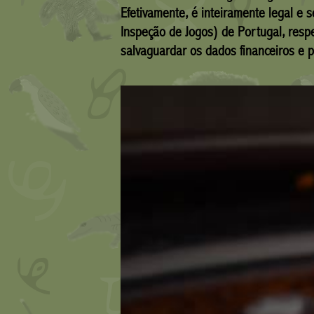
Efetivamente, é inteiramente legal e s
Inspeção de Jogos) de Portugal, respe
salvaguardar os dados financeiros e 