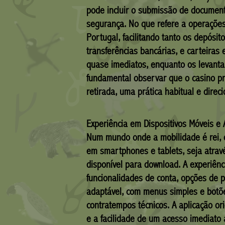
pode incluir o submissão de documen
segurança. No que refere a operações 
Portugal, facilitando tanto os depósit
transferências bancárias, e carteiras 
quase imediatos, enquanto os levanta
fundamental observar que o casino pr
retirada, uma prática habitual e direc
Experiência em Dispositivos Móveis e 
Num mundo onde a mobilidade é rei, o
em smartphones e tablets, seja atrav
disponível para download. A experiênc
funcionalidades de conta, opções de p
adaptável, com menus simples e botõ
contratempos técnicos. A aplicação o
e a facilidade de um acesso imediato 