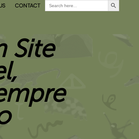
Search
US
CONTACT
for:
 Site
l,
empre
o