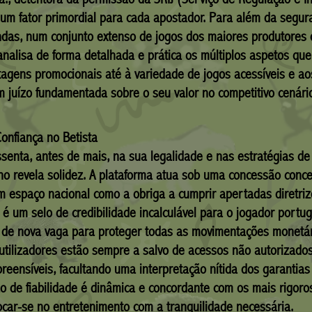
um fator primordial para cada apostador. Para além da segura
das, num conjunto extenso de jogos dos maiores produtores 
 analisa de forma detalhada e prática os múltiplos aspetos qu
tagens promocionais até à variedade de jogos acessíveis e 
um juízo fundamentada sobre o seu valor no competitivo cenár
Confiança no Betista
ssenta, antes de mais, na sua legalidade e nas estratégias d
o revela solidez. A plataforma atua sob uma concessão concedi
em espaço nacional como a obriga a cumprir apertadas diretriz
ial é um selo de credibilidade incalculável para o jogador portu
SSL de nova vaga para proteger todas as movimentações monetá
 utilizadores estão sempre a salvo de acessos não autorizado
reensíveis, facultando uma interpretação nítida dos garantia
 de fiabilidade é dinâmica e concordante com os mais rigoros
ar-se no entretenimento com a tranquilidade necessária.