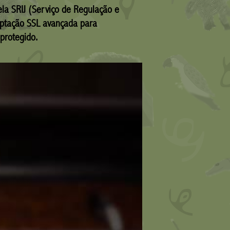
ela SRIJ (Serviço de Regulação e
riptação SSL avançada para
protegido.