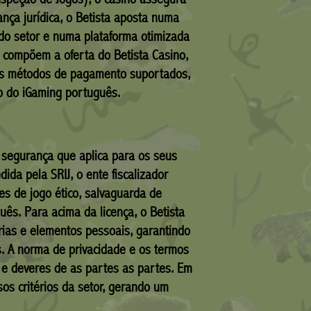
nça jurídica, o Betista aposta numa
do setor e numa plataforma otimizada
e compõem a oferta do Betista Casino,
aos métodos de pagamento suportados,
io do iGaming português.
e segurança que aplica para os seus
da pela SRIJ, o ente fiscalizador
es de jogo ético, salvaguarda de
guês. Para acima da licença, o Betista
rias e elementos pessoais, garantindo
s. A norma de privacidade e os termos
s e deveres de as partes as partes. Em
os critérios da setor, gerando um