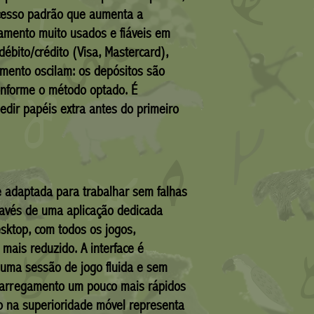
ocesso padrão que aumenta a
gamento muito usados e fiáveis em
débito/crédito (Visa, Mastercard),
samento oscilam: os depósitos são
onforme o método optado. É
dir papéis extra antes do primeiro
e adaptada para trabalhar sem falhas
ravés de uma aplicação dedicada
esktop, com todos os jogos,
mais reduzido. A interface é
uma sessão de jogo fluida e sem
e carregamento um pouco mais rápidos
ão na superioridade móvel representa