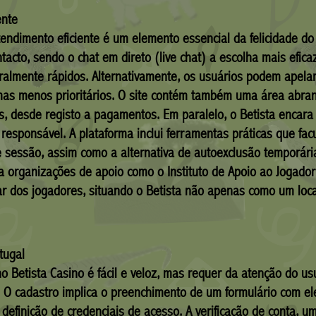
ente
ndimento eficiente é um elemento essencial da felicidade do 
ntacto, sendo o chat em direto (live chat) a escolha mais efica
almente rápidos. Alternativamente, os usuários podem apela
emas menos prioritários. O site contém também uma área abr
, desde registo a pagamentos. Em paralelo, o Betista encara
responsável. A plataforma inclui ferramentas práticas que fac
 sessão, assim como a alternativa de autoexclusão temporári
a organizações de apoio como o Instituto de Apoio ao Jogado
 dos jogadores, situando o Betista não apenas como um loc
tugal
no Betista Casino é fácil e veloz, mas requer da atenção do u
. O cadastro implica o preenchimento de um formulário com e
definição de credenciais de acesso. A verificação de conta, um