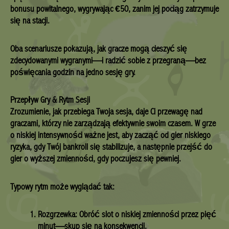
bonusu powitalnego, wygrywając €50, zanim jej pociąg zatrzymuje
się na stacji.
Oba scenariusze pokazują, jak gracze mogą cieszyć się
zdecydowanymi wygranymi—i radzić sobie z przegraną—bez
poświęcania godzin na jedno sesję gry.
Przepływ Gry & Rytm Sesji
Zrozumienie, jak przebiega Twoja sesja, daje Ci przewagę nad
graczami, którzy nie zarządzają efektywnie swoim czasem. W grze
o niskiej intensywności ważne jest, aby zacząć od gier niskiego
ryzyka, gdy Twój bankroll się stabilizuje, a następnie przejść do
gier o wyższej zmienności, gdy poczujesz się pewniej.
Typowy rytm może wyglądać tak:
Rozgrzewka:
Obróć slot o niskiej zmienności przez pięć
minut—skup się na konsekwencji.