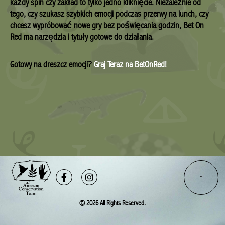
każdy spin czy zakład to tylko jedno kliknięcie. Niezależnie od
tego, czy szukasz szybkich emocji podczas przerwy na lunch, czy
chcesz wypróbować nowe gry bez poświęcania godzin, Bet On
Red ma narzędzia i tytuły gotowe do działania.
Gotowy na dreszcz emocji?
Graj Teraz na BetOnRed!
Facebook-
Instagram
f
© 2026 All Rights Reserved.