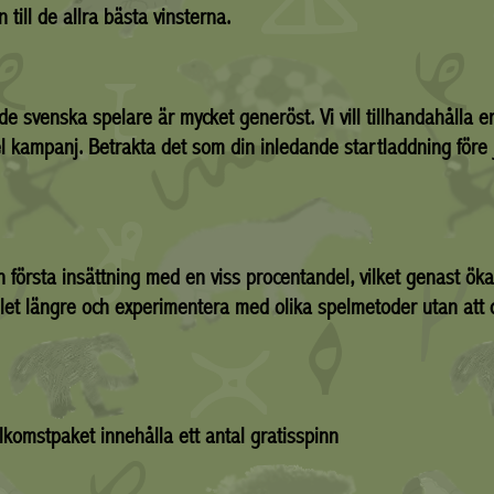
till de allra bästa vinsterna.
 svenska spelare är mycket generöst. Vi vill tillhandahålla er e
 kampanj. Betrakta det som din inledande startladdning före
 första insättning med en viss procentandel, vilket genast ö
let längre och experimentera med olika spelmetoder utan att d
komstpaket innehålla ett antal gratisspinn