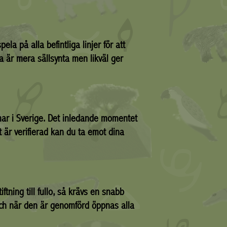
la på alla befintliga linjer för att
a är mera sällsynta men likväl ger
mar i Sverige. Det inledande momentet
t är verifierad kan du ta emot dina
tning till fullo, så krävs en snabb
 och när den är genomförd öppnas alla