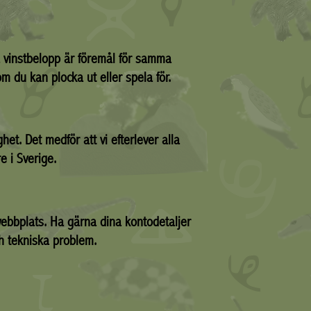
a vinstbelopp är föremål för samma
 du kan plocka ut eller spela för.
et. Det medför att vi efterlever alla
e i Sverige.
 webbplats. Ha gärna dina kontodetaljer
ch tekniska problem.