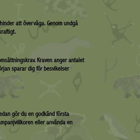
 hinder att överväga. Genom undgå
aftigt.
 omsättningskrav. Kraven anger antalet
örjan sparar dig för besvikelser
. Sedan gör du en godkänd första
ampanjvillkoren eller använda en