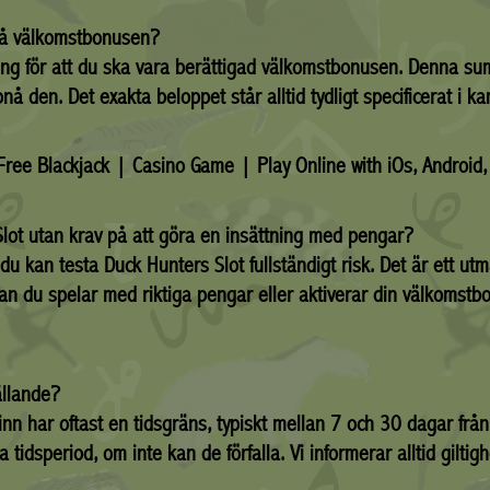
 få välkomstbonusen?
ning för att du ska vara berättigad välkomstbonusen. Denna sum
nå den. Det exakta beloppet står alltid tydligt specificerat i 
Slot utan krav på att göra en insättning med pengar?
du kan testa Duck Hunters Slot fullständigt risk. Det är ett utmär
nan du spelar med riktiga pengar eller aktiverar din välkomstbo
ällande?
n har oftast en tidsgräns, typiskt mellan 7 och 30 dagar från d
idsperiod, om inte kan de förfalla. Vi informerar alltid giltigh