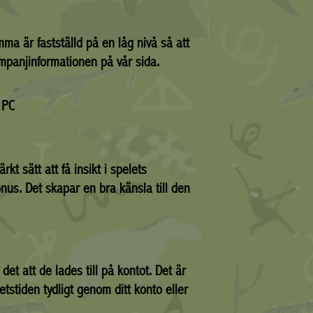
ma är fastställd på en låg nivå så att
kampanjinformationen på vår sida.
kt sätt att få insikt i spelets
nus. Det skapar en bra känsla till den
et att de lades till på kontot. Det är
etstiden tydligt genom ditt konto eller