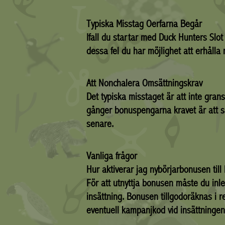
Typiska Misstag Oerfarna Begår
Ifall du startar med Duck Hunters Sl
dessa fel du har möjlighet att erhålla
Att Nonchalera Omsättningskrav
Det typiska misstaget är att inte gran
gånger bonuspengarna kravet är att sat
senare.
Vanliga frågor
Hur aktiverar jag nybörjarbonusen till
För att utnyttja bonusen måste du inle
insättning. Bonusen tillgodoräknas i 
eventuell kampanjkod vid insättningen 