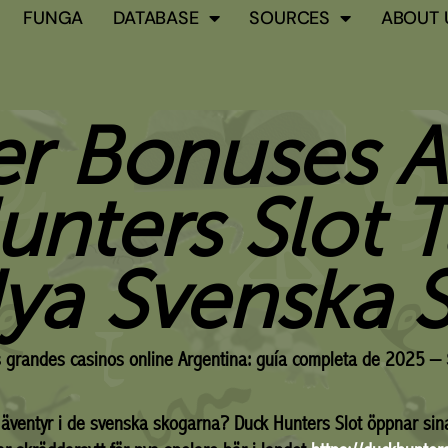
FUNGA
DATABASE
SOURCES
ABOUT 
r Bonuses A
nters Slot T
ya Svenska S
t äventyr i de svenska skogarna? Duck Hunters Slot öppnar sina