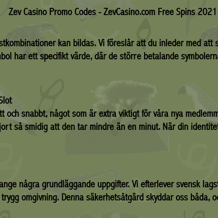
tkombinationer kan bildas. Vi föreslår att du inleder med att spe
ol har ett specifikt värde, där de större betalande symbolern
Slot
ätt och snabbt, något som är extra viktigt för våra nya medlem
jort så smidig att den tar mindre än en minut. När din identite
nge några grundläggande uppgifter. Vi efterlever svensk lagstif
i en trygg omgivning. Denna säkerhetsåtgärd skyddar oss båda,