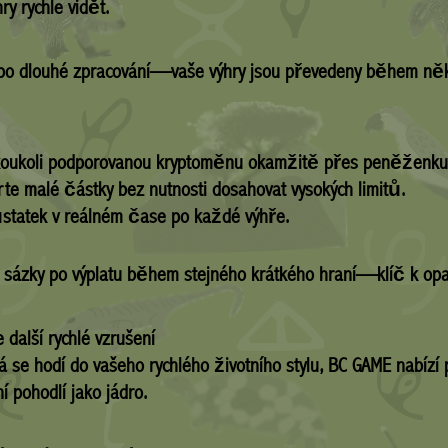
ry rychle vidět.
bo dlouhé zpracování—vaše výhry jsou převedeny během něko
koukoli podporovanou kryptoměnu okamžitě přes peněženku
te malé částky bez nutnosti dosahovat vysokých limitů.
ůstatek v reálném čase po každé výhře.
d sázky po výplatu během stejného krátkého hraní—klíč k o
 další rychlé vzrušení
á se hodí do vašeho rychlého životního stylu, BC GAME nabíz
í pohodlí jako jádro.