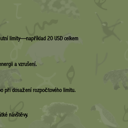
solutní limity—například 20 USD celkem
nergii a vzrušení.
o při dosažení rozpočtového limitu.
átké návštěvy.