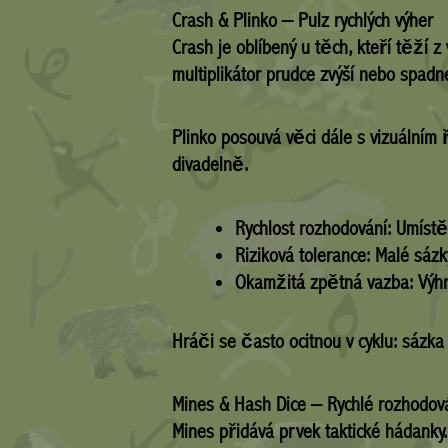
Crash & Plinko – Pulz rychlých výher
Crash je oblíbený u těch, kteří těží 
multiplikátor prudce zvýší nebo spadn
Plinko posouvá věci dále s vizuálním 
divadelně.
Rychlost rozhodování:
Umístět
Riziková tolerance:
Malé sázky
Okamžitá zpětná vazba:
Výhr
Hráči se často ocitnou v cyklu: sá
Mines & Hash Dice – Rychlé rozhodová
Mines přidává prvek taktické hádanky.