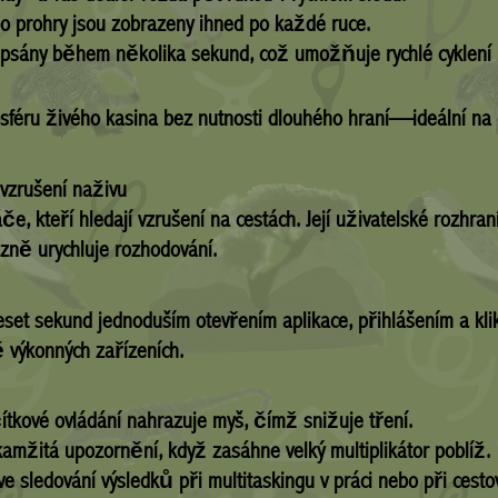
o prohry jsou zobrazeny ihned po každé ruce.
ipsány během několika sekund, což umožňuje rychlé cyklení 
sféru živého kasina bez nutnosti dlouhého hraní—ideální na 
í vzrušení naživu
e, kteří hledají vzrušení na cestách. Její uživatelské rozhran
azně urychluje rozhodování.
t sekund jednoduším otevřením aplikace, přihlášením a klikn
ě výkonných zařízeních.
ítkové ovládání nahrazuje myš, čímž snižuje tření.
amžitá upozornění, když zasáhne velký multiplikátor poblíž.
e sledování výsledků při multitaskingu v práci nebo při cesto