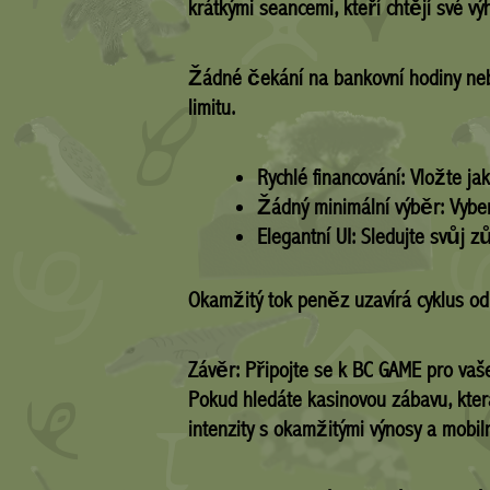
krátkými seancemi, kteří chtějí své výh
Žádné čekání na bankovní hodiny ne
limitu.
Rychlé financování:
Vložte ja
Žádný minimální výběr:
Vyber
Elegantní UI:
Sledujte svůj z
Okamžitý tok peněz uzavírá cyklus o
Závěr: Připojte se k BC GAME pro vaše
Pokud hledáte kasinovou zábavu, kter
intenzity s okamžitými výnosy a mobiln