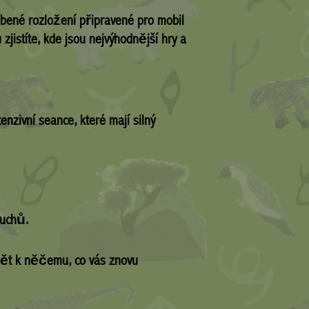
líbené rozložení připravené pro mobil
jistíte, kde jsou nejvýhodnější hry a
nzivní seance, které mají silný
buchů.
 zpět k něčemu, co vás znovu