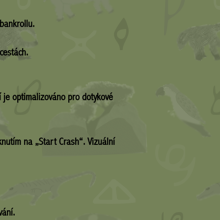
bankrollu.
cestách.
í je optimalizováno pro dotykové
utím na „Start Crash“. Vizuální
vání.