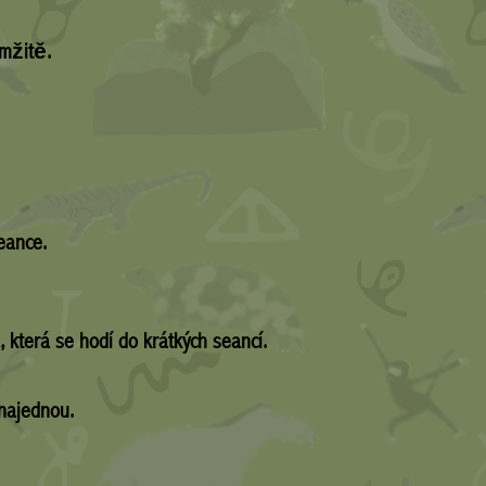
amžitě.
eance.
 která se hodí do krátkých seancí.
 najednou.