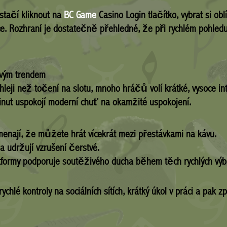
tačí kliknout na
BC Game
Casino Login tlačítko, vybrat si ob
ce. Rozhraní je dostatečně přehledné, že při rychlém pohledu z
ovým trendem
leji než točení na slotu, mnoho hráčů volí krátké, vysoce inte
inut uspokojí moderní chuť na okamžité uspokojení.
menají, že můžete hrát vícekrát mezi přestávkami na kávu.
a udržují vzrušení čerstvé.
tformy podporuje soutěživého ducha během těch rychlých vý
chlé kontroly na sociálních sítích, krátký úkol v práci a pak