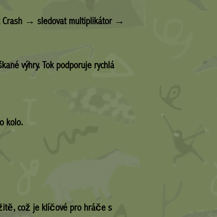
t Crash → sledovat multiplikátor →
ané výhry. Tok podporuje rychlá
o kolo.
tě, což je klíčové pro hráče s