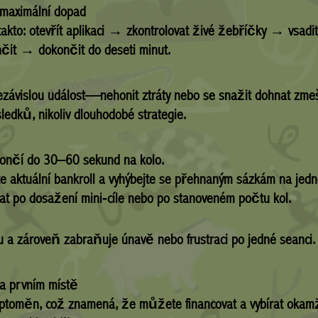
maximální dopad
kto: otevřít aplikaci → zkontrolovat živé žebříčky → vsadi
nčit → dokončit do deseti minut.
závislou událost—nehonit ztráty nebo se snažit dohnat zmešk
edků, nikoliv dlouhodobé strategie.
ončí do 30–60 sekund na kolo.
e aktuální bankroll a vyhýbejte se přehnaným sázkám na jedn
at po dosažení mini‑cíle nebo po stanoveném počtu kol.
u a zároveň zabraňuje únavě nebo frustraci po jedné seanci.
na prvním místě
yptoměn, což znamená, že můžete financovat a vybírat okamži