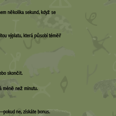
ěhem několika sekund, když se
itou výplatu, která působí téměř
bo skončit.
vá méně než minutu.
u—pokud ne, získáte bonus.