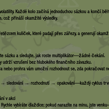
z volatility. Každé kolo začíná jednoduchou sázkou a končí b
e, což přináší okamžité výsledky.
řetězcem kuliček, které padají přes zářezy, a generují okamž
e sázku a sledujte, jak roste multiplikátor—žádné čekání.
 udrží vzrušení bez hlubokého finančního závazku.
a nebo prohra vám umožní rozhodnout se, zda pokračovat ne
zka → sledování → rozhodnutí → opakování—každý cyklus tr
ní v akci
 Rychle vybíráte dlaždice; pokud narazíte na minu, jste venk