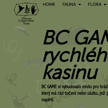
Skip
HOME
FAUNA
FLORA
to
content
BC GAM
rychléh
kasinu
BC GAME si vybudovalo místo pro hráče
který má rád točení nebo sázku, jež p
napětí.