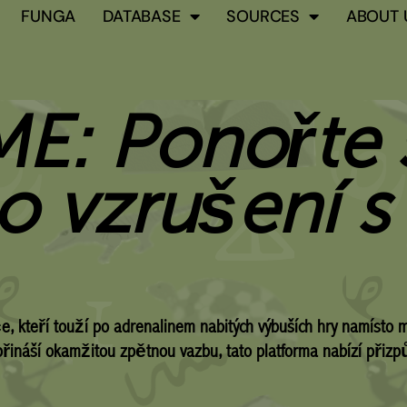
FUNGA
DATABASE
SOURCES
ABOUT 
E: Ponořte 
o vzrušení s 
, kteří touží po adrenalinem nabitých výbuších hry namísto m
řináší okamžitou zpětnou vazbu, tato platforma nabízí přizpů