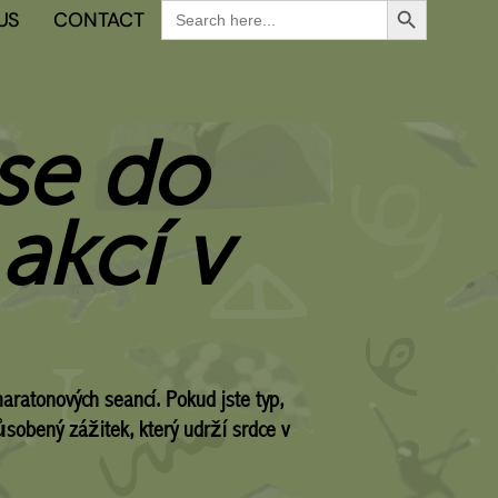
Search
US
CONTACT
for:
se do
akcí v
aratonových seancí. Pokud jste typ,
sobený zážitek, který udrží srdce v