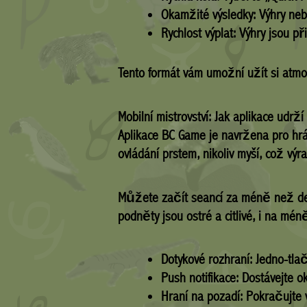
Okamžité výsledky:
Výhry neb
Rychlost výplat:
Výhry jsou př
Tento formát vám umožní užít si atmo
Mobilní mistrovství: Jak aplikace udrž
Aplikace BC Game je navržena pro hráč
ovládání prstem, nikoliv myší, což výr
Můžete začít seancí za méně než dese
podněty jsou ostré a citlivé, i na mén
Dotykové rozhraní:
Jedno-tlač
Push notifikace:
Dostávejte ok
Hraní na pozadí:
Pokračujte v