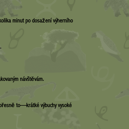
lika minut po dosažení výherního
.
pakovaným návštěvám.
í přesně to—krátké výbuchy vysoké