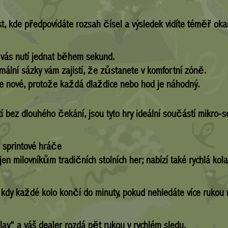
st, kde předpovídáte rozsah čísel a výsledek vidíte téměř ok
 vás nutí jednat během sekund.
ální sázky vám zajistí, že zůstanete v komfortní zóně.
e nové, protože každá dlaždice nebo hod je náhodný.
tí bez dlouhého čekání, jsou tyto hry ideální součástí mikro‑s
o sprintové hráče
n milovníkům tradičních stolních her; nabízí také rychlá kola,
, kdy každé kolo končí do minuty, pokud nehledáte více rukou
ay“ a váš dealer rozdá pět rukou v rychlém sledu.