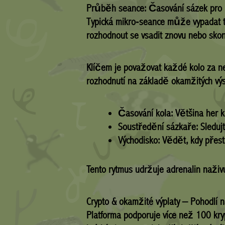
Průběh seance: Časování sázek pro 
Typická mikro‑seance může vypadat ta
rozhodnout se vsadit znovu nebo sko
Klíčem je považovat každé kolo za ne
rozhodnutí na základě okamžitých výsl
Časování kola:
Většina her k
Soustředění sázkaře:
Sledujt
Východisko:
Vědět, kdy přest
Tento rytmus udržuje adrenalin naživ
Crypto & okamžité výplaty – Pohodlí 
Platforma podporuje více než 100 kr