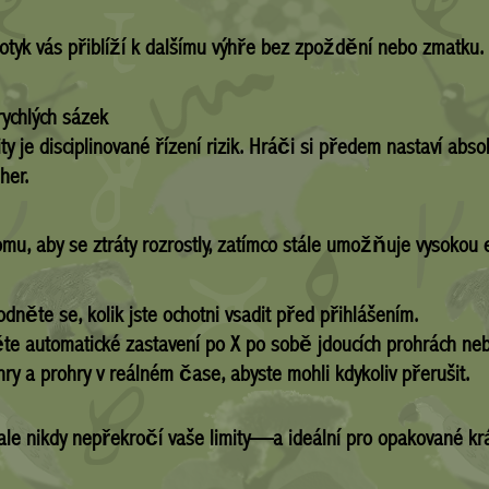
dotyk vás přiblíží k dalšímu výhře bez zpoždění nebo zmatku.
rychlých sázek
ity je disciplinované řízení rizik. Hráči si předem nastaví ab
her.
omu, aby se ztráty rozrostly, zatímco stále umožňuje vysokou e
něte se, kolik jste ochotni vsadit před přihlášením.
e automatické zastavení po X po sobě jdoucích prohrách neb
hry a prohry v reálném čase, abyste mohli kdykoliv přerušit.
, ale nikdy nepřekročí vaše limity—a ideální pro opakované kr