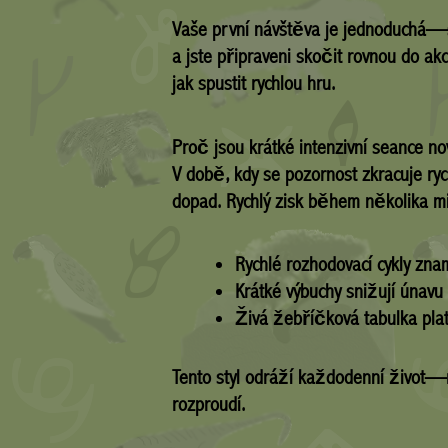
Vaše první návštěva je jednoduchá—s
a jste připraveni skočit rovnou do ak
jak spustit rychlou hru.
Proč jsou krátké intenzivní seance n
V době, kdy se pozornost zkracuje rych
dopad. Rychlý zisk během několika m
Rychlé rozhodovací cykly zna
Krátké výbuchy snižují únavu 
Živá žebříčková tabulka pla
Tento styl odráží každodenní život—ry
rozproudí.