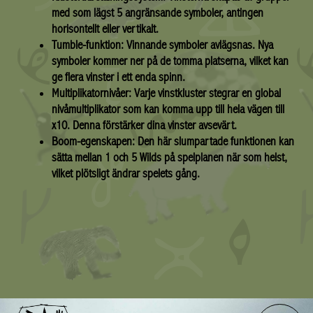
med som lägst 5 angränsande symboler, antingen
horisontellt eller vertikalt.
Tumble-funktion: Vinnande symboler avlägsnas. Nya
symboler kommer ner på de tomma platserna, vilket kan
ge flera vinster i ett enda spinn.
Multiplikatornivåer: Varje vinstkluster stegrar en global
nivåmultiplikator som kan komma upp till hela vägen till
x10. Denna förstärker dina vinster avsevärt.
Boom-egenskapen: Den här slumpartade funktionen kan
sätta mellan 1 och 5 Wilds på spelplanen när som helst,
vilket plötsligt ändrar spelets gång.