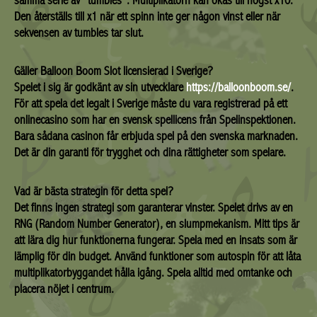
Den återställs till x1 när ett spinn inte ger någon vinst eller när
sekvensen av tumbles tar slut.
Gäller Balloon Boom Slot licensierad i Sverige?
Spelet i sig är godkänt av sin utvecklare
https://balloonboom.se/
.
För att spela det legalt i Sverige måste du vara registrerad på ett
onlinecasino som har en svensk spellicens från Spelinspektionen.
Bara sådana casinon får erbjuda spel på den svenska marknaden.
Det är din garanti för trygghet och dina rättigheter som spelare.
Vad är bästa strategin för detta spel?
Det finns ingen strategi som garanterar vinster. Spelet drivs av en
RNG (Random Number Generator), en slumpmekanism. Mitt tips är
att lära dig hur funktionerna fungerar. Spela med en insats som är
lämplig för din budget. Använd funktioner som autospin för att låta
multiplikatorbyggandet hålla igång. Spela alltid med omtanke och
placera nöjet i centrum.