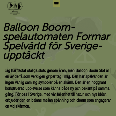
Skip
to
Search for:
Search But
content
Balloon Boom-
spelautomaten Formar
Spelvärld för Sverige-
upptäckt
Jag har testat otaliga slots genom åren, men Balloon Boom Slot är
en av de få som verkligen griper tag i mig. Den här spelvärlden är
ingen vanlig samling symboler på en skärm. Den är en noggrant
konstruerad upplevelse som känns både ny och bekant på samma
gång. För oss i Sverige, med vår fallenhet till natur och nya idéer,
erbjuder den en balans mellan spänning och charm som engagerar
en vid skärmen.