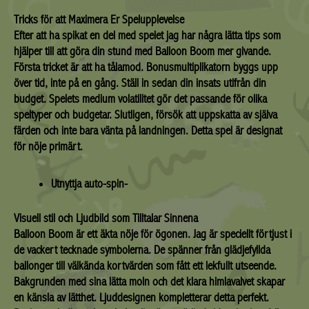
Tricks för att Maximera Er Spelupplevelse
Efter att ha spikat en del med spelet jag har några lätta tips som
hjälper till att göra din stund med Balloon Boom mer givande.
Första tricket är att ha tålamod. Bonusmultiplikatorn byggs upp
över tid, inte på en gång. Ställ in sedan din insats utifrån din
budget. Spelets medium volatilitet gör det passande för olika
speltyper och budgetar. Slutligen, försök att uppskatta av själva
färden och inte bara vänta på landningen. Detta spel är designat
för nöje primärt.
Utnyttja auto-spin-
Visuell stil och Ljudbild som Tilltalar Sinnena
Balloon Boom är ett äkta nöje för ögonen. Jag är speciellt förtjust i
de vackert tecknade symbolerna. De spänner från glädjefyllda
ballonger till välkända kortvärden som fått ett lekfullt utseende.
Bakgrunden med sina lätta moln och det klara himlavalvet skapar
en känsla av lätthet. Ljuddesignen kompletterar detta perfekt.