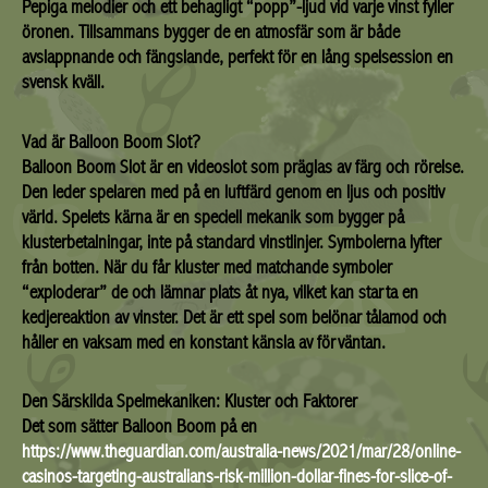
Pepiga melodier och ett behagligt “popp”-ljud vid varje vinst fyller
öronen. Tillsammans bygger de en atmosfär som är både
avslappnande och fängslande, perfekt för en lång spelsession en
svensk kväll.
Vad är Balloon Boom Slot?
Balloon Boom Slot är en videoslot som präglas av färg och rörelse.
Den leder spelaren med på en luftfärd genom en ljus och positiv
värld. Spelets kärna är en speciell mekanik som bygger på
klusterbetalningar, inte på standard vinstlinjer. Symbolerna lyfter
från botten. När du får kluster med matchande symboler
“exploderar” de och lämnar plats åt nya, vilket kan starta en
kedjereaktion av vinster. Det är ett spel som belönar tålamod och
håller en vaksam med en konstant känsla av förväntan.
Den Särskilda Spelmekaniken: Kluster och Faktorer
Det som sätter Balloon Boom på en
https://www.theguardian.com/australia-news/2021/mar/28/online-
casinos-targeting-australians-risk-million-dollar-fines-for-slice-of-