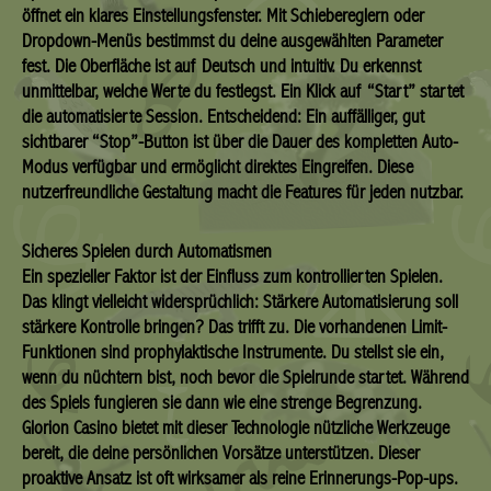
öffnet ein klares Einstellungsfenster. Mit Schiebereglern oder
Dropdown-Menüs bestimmst du deine ausgewählten Parameter
fest. Die Oberfläche ist auf Deutsch und intuitiv. Du erkennst
unmittelbar, welche Werte du festlegst. Ein Klick auf “Start” startet
die automatisierte Session. Entscheidend: Ein auffälliger, gut
sichtbarer “Stop”-Button ist über die Dauer des kompletten Auto-
Modus verfügbar und ermöglicht direktes Eingreifen. Diese
nutzerfreundliche Gestaltung macht die Features für jeden nutzbar.
Sicheres Spielen durch Automatismen
Ein spezieller Faktor ist der Einfluss zum kontrollierten Spielen.
Das klingt vielleicht widersprüchlich: Stärkere Automatisierung soll
stärkere Kontrolle bringen? Das trifft zu. Die vorhandenen Limit-
Funktionen sind prophylaktische Instrumente. Du stellst sie ein,
wenn du nüchtern bist, noch bevor die Spielrunde startet. Während
des Spiels fungieren sie dann wie eine strenge Begrenzung.
Glorion Casino bietet mit dieser Technologie nützliche Werkzeuge
bereit, die deine persönlichen Vorsätze unterstützen. Dieser
proaktive Ansatz ist oft wirksamer als reine Erinnerungs-Pop-ups.