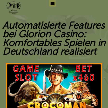
Skip
to
Search for:
Search But
content
Automatisierte Features
bei Glorion Casino:
Komfortables Spielen in
Deutschland realisiert