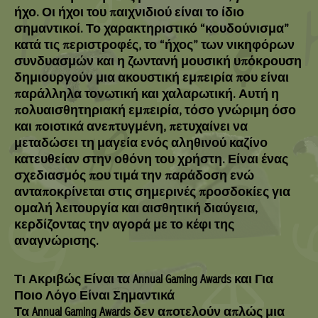
ήχο. Οι ήχοι του παιχνιδιού είναι το ίδιο
σημαντικοί. Το χαρακτηριστικό “κουδούνισμα”
κατά τις περιστροφές, το “ήχος” των νικηφόρων
συνδυασμών και η ζωντανή μουσική υπόκρουση
δημιουργούν μια ακουστική εμπειρία που είναι
παράλληλα τονωτική και χαλαρωτική. Αυτή η
πολυαισθητηριακή εμπειρία, τόσο γνώριμη όσο
και ποιοτικά ανεπτυγμένη, πετυχαίνει να
μεταδώσει τη μαγεία ενός αληθινού καζίνο
κατευθείαν στην οθόνη του χρήστη. Είναι ένας
σχεδιασμός που τιμά την παράδοση ενώ
ανταποκρίνεται στις σημερινές προσδοκίες για
ομαλή λειτουργία και αισθητική διαύγεια,
κερδίζοντας την αγορά με το κέφι της
αναγνώρισης.
Τι Ακριβώς Είναι τα Annual Gaming Awards και Για
Ποιο Λόγο Είναι Σημαντικά
Τα Annual Gaming Awards δεν αποτελούν απλώς μια