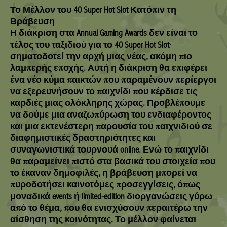
Το Μέλλον του 40 Super Hot Slot Κατόπιν τη
Βράβευση
Η διάκριση στα Annual Gaming Awards δεν είναι το
τέλος του ταξιδιού για το 40 Super Hot Slot·
σηματοδοτεί την αρχή μιας νέας, ακόμη πιο
λαμπερής εποχής. Αυτή η διάκριση θα επιφέρει
ένα νέο κύμα παικτών που παραμένουν περίεργοι
να εξερευνήσουν το παιχνίδι που κέρδισε τις
καρδιές μιας ολόκληρης χώρας. Προβλέπουμε
να δούμε μια αναζωπύρωση του ενδιαφέροντος
και μια εκτενέστερη παρουσία του παιχνιδιού σε
διαφημιστικές δραστηριότητες και
συναγωνιστικά τουρνουά online. Ενώ το παιχνίδι
θα παραμείνει πιστό στα βασικά του στοιχεία που
το έκαναν δημοφιλές, η βράβευση μπορεί να
πυροδοτήσει καινοτόμες προσεγγίσεις, όπως
μοναδικά events ή limited-edition διοργανώσεις γύρω
από το θέμα, που θα ενισχύσουν περαιτέρω την
αίσθηση της κοινότητας. Το μέλλον φαίνεται