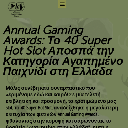
Skip
to
Search for:
Search But
content
Annual Gaming
Awards: Το 40 Super
Hot Slot Αποσπά την
Κατηγορία Αγαπημένο
Παιχνίδι στη Ελλάδα
Μόλις συνέβη κάτι συναρπαστικό που
περιμέναμε εδώ και καιρό! Σε μία τελετή
επιβλητική και προσμονή, το προτιμώμενο μας
slot, το 40 Super Hot Slot, αναδείχθηκε η μεγαλύτερη
επιτυχία των φετινών Annual Gaming Awards,
φθάνοντας στην κορυφή και σαρώνοντας το
βραβείο “Αγαπημένο στην Ελλάδα”. Αυτή η