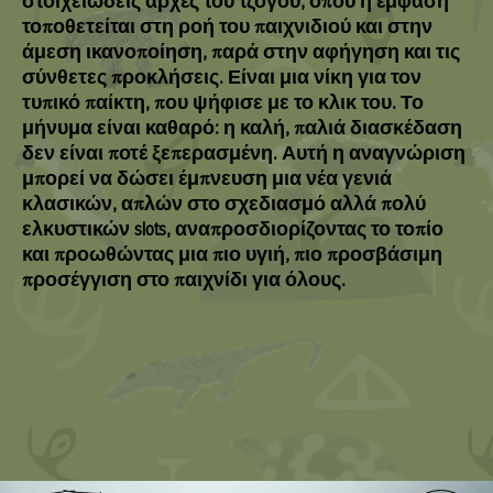
στοιχειώδεις αρχές του τζόγου, όπου η έμφαση
τοποθετείται στη ροή του παιχνιδιού και στην
άμεση ικανοποίηση, παρά στην αφήγηση και τις
σύνθετες προκλήσεις. Είναι μια νίκη για τον
τυπικό παίκτη, που ψήφισε με το κλικ του. Το
μήνυμα είναι καθαρό: η καλή, παλιά διασκέδαση
δεν είναι ποτέ ξεπερασμένη. Αυτή η αναγνώριση
μπορεί να δώσει έμπνευση μια νέα γενιά
κλασικών, απλών στο σχεδιασμό αλλά πολύ
ελκυστικών slots, αναπροσδιορίζοντας το τοπίο
και προωθώντας μια πιο υγιή, πιο προσβάσιμη
προσέγγιση στο παιχνίδι για όλους.