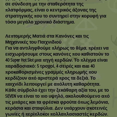
σε σύνδεση με την σταθερότητα της
πλατφόρμας, είναι ο κεντρικός άξονας της
στρατηγικής που το συντηρεί στην κορυφή για
τόσο μεγάλο χρονικό διάστημα.
Λεπτομερής Ματιά στα Κανόνες και τις
Μηχανικές του Παιχνιδιού
Για να αντιληφθούμε πλήρως το θέμα, πρέπει να
εισχωρήσουμε στους κανόνες που καθιστούν το
40 Super Hot Slot μια πηγή κερδών. Το πλέγμα είναι
παραδοσιακό: 5 τροχοί, 4 σειρές και esas 40
προκαθορισμένες γραμμές πληρωμής που
κερδίζουν από αριστερά προς τα δεξιά. Το
παιχνίδι λειτουργεί με απόλυτη καθαρότητα.
Κάθε σύμβολο έχει την ξεκάθαρη αξία του, με το
SEVEN να είναι το πιο υψηλό, ακολουθούμενο από
τις μπάρες και τα φρέσκα φρούτα όπως λεμόνια,
κεράσια και σταφύλια. Δεν υπάρχουν σκοτεινές
γωνίες ή περίπλοκοι πολλαπλασιαστές κερδών.